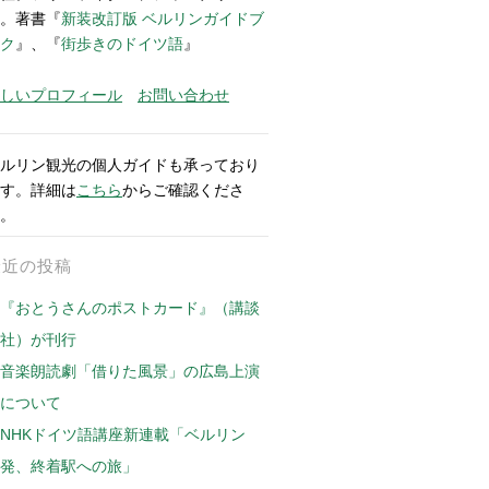
。著書『
新装改訂版 ベルリンガイドブ
ク
』、『
街歩きのドイツ語
』
しいプロフィール
お問い合わせ
ルリン観光の個人ガイドも承っており
す。詳細は
こちら
からご確認くださ
。
最近の投稿
『おとうさんのポストカード』（講談
社）が刊行
音楽朗読劇「借りた風景」の広島上演
について
NHKドイツ語講座新連載「ベルリン
発、終着駅への旅」