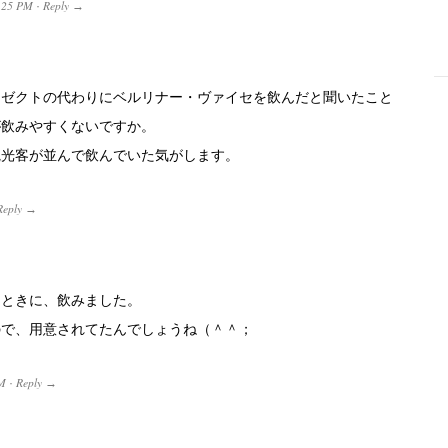
:25 PM
Reply
·
→
はゼクトの代わりにベルリナー・ヴァイセを飲んだと聞いたこと
-
が飲みやすくないですか。
観光客が並んで飲んでいた気がします。
Reply
→
たときに、飲みました。
ので、用意されてたんでしょうね（＾＾；
M
Reply
·
→