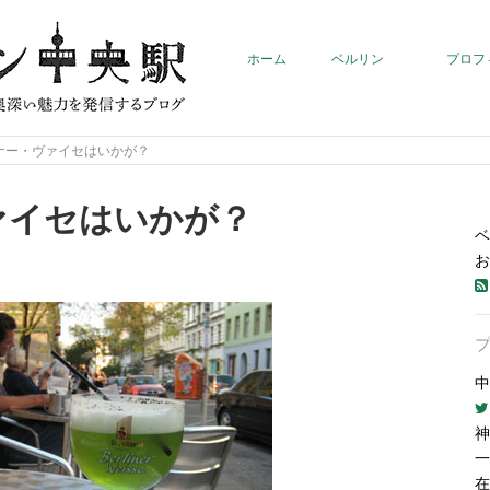
ホーム
ベルリン
プロフ
ナー・ヴァイセはいかが？
ァイセはいかが？
ベ
お
中
神
一
在