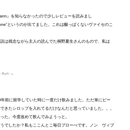
ehmann』を知らなかったので少しレビューを読みまし
ohne Zitrone”というのが出てました。これは酸っぱくないヴァイセのこ
小説は残念ながら主人の読んでた桐野夏生さんのもので、私は
Reply
·
→
0年前に留学していた時に一度だけ飲みました。ただ単にビー
でできたシロップを入れてるだけなんだと思っていました。。。
かった。今度改めて飲んでみようっと。
どうでしたか？私もここんとこ毎日プローべです。ノン ヴィブ