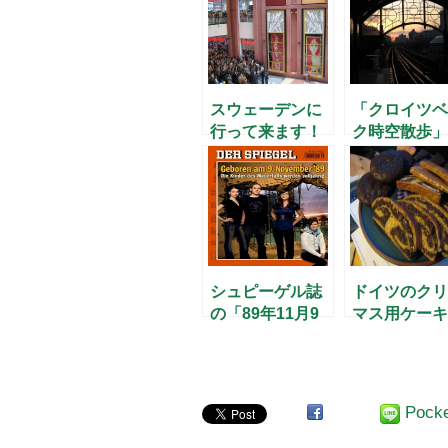
スウェーデンに
「クロイツベ
行って来ます！
ク時空散歩」
のお誘い
シュピーゲル誌
ドイツのクリ
の「89年11月9
マス用ケーキ
日」特集
種々
Pock