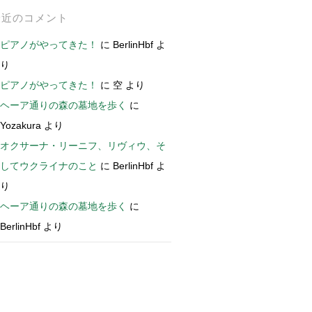
最近のコメント
ピアノがやってきた！
に
BerlinHbf
よ
り
ピアノがやってきた！
に
空
より
ヘーア通りの森の墓地を歩く
に
Yozakura
より
オクサーナ・リーニフ、リヴィウ、そ
してウクライナのこと
に
BerlinHbf
よ
り
ヘーア通りの森の墓地を歩く
に
BerlinHbf
より