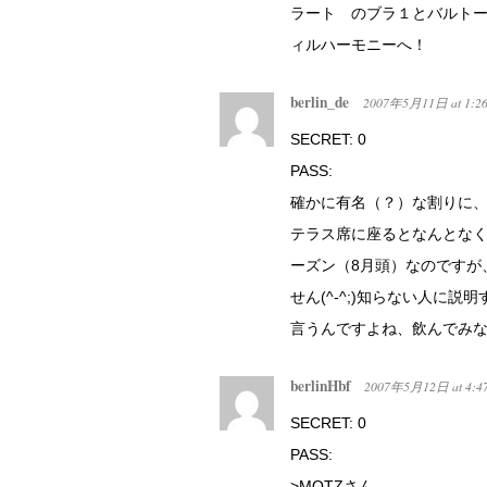
ラート のブラ１とバルトー
ィルハーモニーへ！
berlin_de
2007年5月11日
at
1:2
SECRET: 0
PASS:
確かに有名（？）な割りに
テラス席に座るとなんとな
ーズン（8月頭）なのですが
せん(^-^;)知らない人に
言うんですよね、飲んでみ
berlinHbf
2007年5月12日
at
4:4
SECRET: 0
PASS:
>MOTZさん