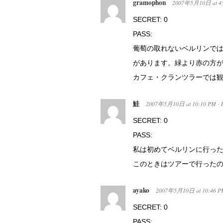
gramophon
2007年5月10日
at
4
SECRET: 0
PASS:
葡萄の取れないベルリンで
があります。緑より赤の方
カフェ・クランツラーでは
鮭
2007年5月10日
at
10:10 PM
·
SECRET: 0
PASS:
私は初めてベルリンに行っ
このときはツアーで行った
ayako
2007年5月10日
at
10:46 P
SECRET: 0
PASS: