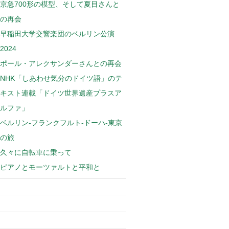
京急700形の模型、そして夏目さんと
の再会
早稲田大学交響楽団のベルリン公演
2024
ポール・アレクサンダーさんとの再会
NHK「しあわせ気分のドイツ語」のテ
キスト連載「ドイツ世界遺産プラスア
ルファ」
ベルリン-フランクフルト-ドーハ-東京
の旅
久々に自転車に乗って
ピアノとモーツァルトと平和と