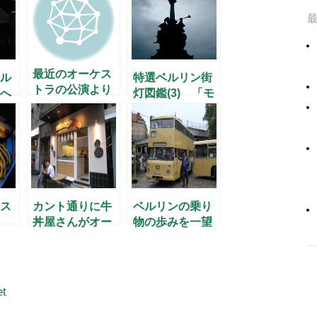
最近のオーケス
ル
特選ベルリン街
トラの公演より
へ
灯図鑑(3) 「モ
ルトケ橋」
ス
カント通りに牛
ベルリンの乗り
丼屋さんがオー
物の歩みを一望
プン
et