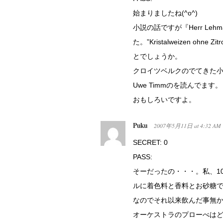
始まりましたね(^o^)
小説の話ですが『Herr L
た。”Kristalweizen 
とでしょうか。
クロイツベルクのでてきた
Uwe Timmのを読んでます。
おもしろいですよ。
Puku
2007年5月11日
at
4:32 AM
SECRET: 0
PASS:
そーだったの・・・。私、1
ルに着色料と香料とお砂糖
なのでそれ以来飲んだ事無
オーケストラのプローべは