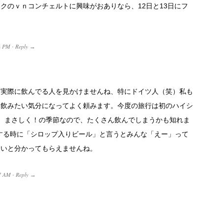
クのｖｎコンチェルトに興味がおありなら、12日と13日にフ
6 PM
Reply
·
→
、実際に飲んでる人を見かけませんね、特にドイツ人（笑）私も
く飲みたい気分になってよく頼みます。今度の旅行は初のハイシ
、まさしく！の季節なので、たくさん飲んでしまうかも知れま
説明する時に「シロップ入りビール」と言うとみんな「えー」って
ないと分かってもらえませんね。
7 AM
Reply
·
→