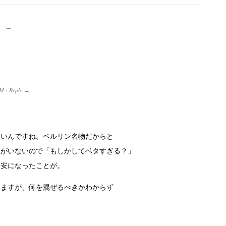
」
→
PM
Reply
·
→
ないんですね。ベルリン名物だからと
人がいないので「もしかしてベタすぎる？」
不安になったことが。
いますが、何を混ぜるべきかわからず