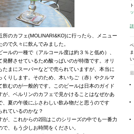
ト
ッ
詳
のカフェ(MOLINARI&KO)に行ったら、メニュー
たので久々に飲んでみました。
ベ
ビールの一種で（アルコール度は約３％と低め）、
ま
い
て発酵させているため酸っぱいのが特徴です。オリ
もたまにスーパーなどで売られていますが、本当に
っくりします。そのため、木いちご（赤）やクルマ
て飲むのが一般的です。このビールは日本のガイド
すが、ベルリンのカフェで見かけることはなぜかあ
で、夏の午後にふさわしい飲み物だと思うのです
られているのかな？
すが、これからの2回はこのシリーズの中でも一番力
ので、もう少しお時間をください。