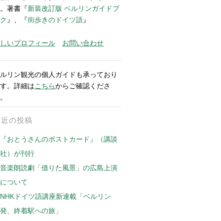
。著書『
新装改訂版 ベルリンガイドブ
ク
』、『
街歩きのドイツ語
』
しいプロフィール
お問い合わせ
ルリン観光の個人ガイドも承っており
す。詳細は
こちら
からご確認くださ
。
最近の投稿
『おとうさんのポストカード』（講談
社）が刊行
音楽朗読劇「借りた風景」の広島上演
について
NHKドイツ語講座新連載「ベルリン
発、終着駅への旅」