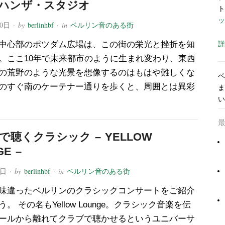
ハンザ・スタジオ
ト
ッ
30日
· by
berlinhbf
· in
ベルリン音のある街
詳
中心部のポツダム広場は、この街の栄光と挫折を知
。ここ10年で未来都市のように生まれ変わり、東西
の荒野のような光景を想像するのはもはや難しくな
ベ
のすぐ南のケーテナー通りを歩くと、周囲とは異彩
ま
い
で聴くクラシック – YELLOW
GE –
1日
· by
berlinhbf
· in
ベルリン音のある街
味違ったベルリンのクラシックコンサートをご紹介
。 その名もYellow Lounge。クラシック音楽を伝
ールから離れてクラブで聴かせるというユニバーサ