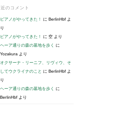
最近のコメント
ピアノがやってきた！
に
BerlinHbf
よ
り
ピアノがやってきた！
に
空
より
ヘーア通りの森の墓地を歩く
に
Yozakura
より
オクサーナ・リーニフ、リヴィウ、そ
してウクライナのこと
に
BerlinHbf
よ
り
ヘーア通りの森の墓地を歩く
に
BerlinHbf
より