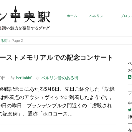
ホーム
ベルリン
プロフ
ある街
»
Page 2
ーストメモリアルでの記念コンサート
ベ
お
10日
· by
berlinhbf
· in
ベルリン音のある街
終戦記念日にあたる5月8日、先日ご紹介した「記憶
は終着点のアウシュヴィッツに到着したようです。
中
9日の昨日、ブランデンブルク門近くの「虐殺され
の記念碑」、通称「ホロコース…
神
一
在