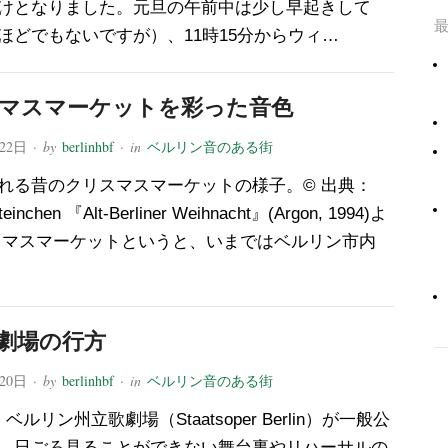
けとなりました。元旦の午前中は少し早起きして
ほどでもないですが）、11時15分からウィ…
マスマーケットを彩った音色
月22日
· by
berlinhbf
· in
ベルリン音のある街
れる昔のクリスマスマーケットの様子。© 出典：
teinchen 『Alt-Berliner Weihnacht』(Argon, 1994)よ
スマスマーケットというと、いまではベルリン市内
劇場の行方
月20日
· by
berlinhbf
· in
ベルリン音のある街
ベルリン州立歌劇場（Staatsoper Berlin）が一般公
。日ごろ見ることができない舞台裏やリハーサルの