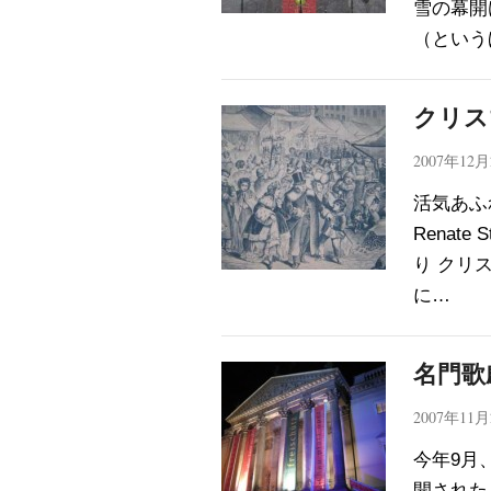
雪の幕開
（という
クリス
2007年12
活気あふ
Renate S
り クリ
に…
名門歌
2007年11
今年9月、
開された