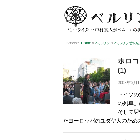
Browse:
Home
»
ベルリン
»
ベルリン音の
ホロコ
(1)
2008年5月
ドイツの
の列車」
そして翌
たヨーロッパのユダヤ人のため