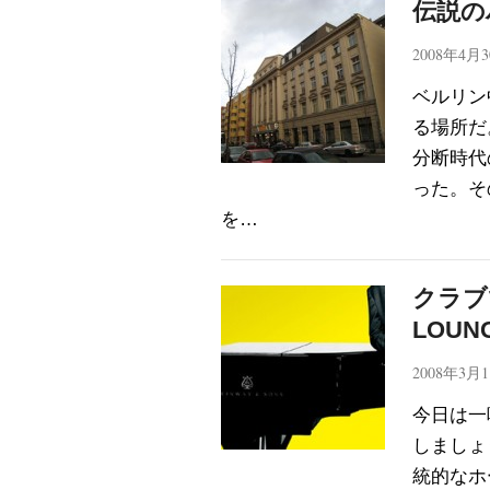
伝説の
2008年4月
ベルリン
る場所だ
分断時代
った。そ
を…
クラブ
LOUN
2008年3月
今日は一
しましょう
統的なホ