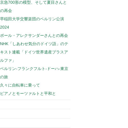
京急700形の模型、そして夏目さんと
の再会
早稲田大学交響楽団のベルリン公演
2024
ポール・アレクサンダーさんとの再会
NHK「しあわせ気分のドイツ語」のテ
キスト連載「ドイツ世界遺産プラスア
ルファ」
ベルリン-フランクフルト-ドーハ-東京
の旅
久々に自転車に乗って
ピアノとモーツァルトと平和と