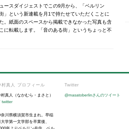
ュースダイジェストでこの9月から、「ベルリン
街」という新連載を月1で持たせていただくことに
た。紙面のスペースから掲載できなかった写真も含
こに転載します。「音のある街」というちょっと不
-
中村真人 プロフィール
Twitter
中村真人（なかむら・まさと）
@masatoberlinさんのツイート
twitter
神奈川県横須賀市生まれ。早稲
田大学第一文学部を卒業後、
2000年よりベルリン在住。ベル