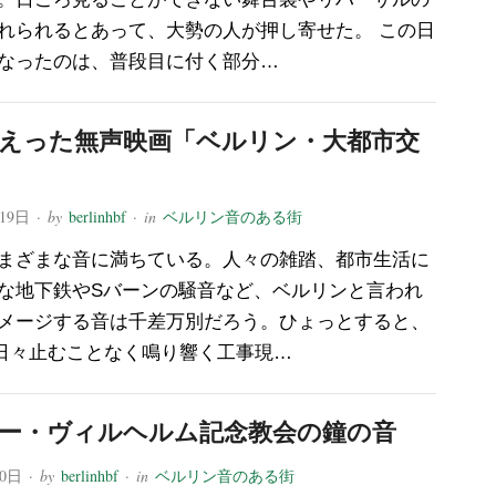
れられるとあって、大勢の人が押し寄せた。 この日
なったのは、普段目に付く部分…
えった無声映画「ベルリン・大都市交
月19日
· by
berlinhbf
· in
ベルリン音のある街
まざまな音に満ちている。人々の雑踏、都市生活に
な地下鉄やSバーンの騒音など、ベルリンと言われ
メージする音は千差万別だろう。ひょっとすると、
日々止むことなく鳴り響く工事現…
ー・ヴィルヘルム記念教会の鐘の音
10日
· by
berlinhbf
· in
ベルリン音のある街