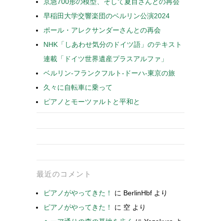
京急700形の模型、そして夏目さんとの再会
早稲田大学交響楽団のベルリン公演2024
ポール・アレクサンダーさんとの再会
NHK「しあわせ気分のドイツ語」のテキスト
連載「ドイツ世界遺産プラスアルファ」
ベルリン-フランクフルト-ドーハ-東京の旅
久々に自転車に乗って
ピアノとモーツァルトと平和と
最近のコメント
ピアノがやってきた！
に
BerlinHbf
より
ピアノがやってきた！
に
空
より