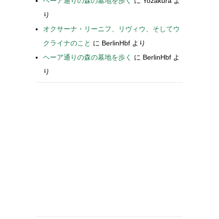
ヘーア通りの森の墓地を歩く
に
Yozakura
よ
り
オクサーナ・リーニフ、リヴィウ、そしてウ
クライナのこと
に
BerlinHbf
より
ヘーア通りの森の墓地を歩く
に
BerlinHbf
よ
り