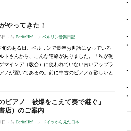
がやってきた！
13日
· by
BerlinHbf
· in
ベルリン音楽日記
下旬のある日、ベルリンで長年お世話になっている
ルトさんから、こんな連絡がありました。「私が働
ゲマインデ（教会）に使われていない古いアップラ
アノが置いてあるの。前に中古のピアノが欲しいと
のピアノ 被爆をこえて奏で継ぐ』
書店）のご案内
21日
· by
BerlinHbf
· in
ドイツから見た日本