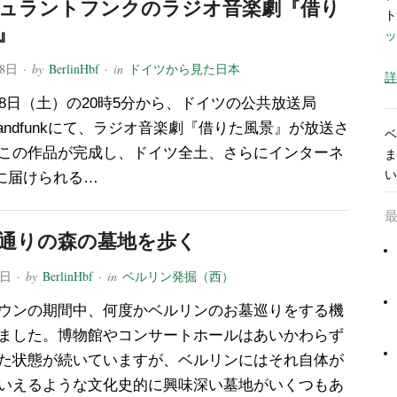
ュラントフンクのラジオ音楽劇『借り
ト
』
ッ
18日
· by
BerlinHbf
· in
ドイツから見た日本
詳
18日（土）の20時5分から、ドイツの公共放送局
chlandfunkにて、ラジオ音楽劇『借りた風景』が放送さ
ベ
この作品が完成し、ドイツ全土、さらにインターネ
ま
い
に届けられる…
通りの森の墓地を歩く
9日
· by
BerlinHbf
· in
ベルリン発掘（西）
ウンの期間中、何度かベルリンのお墓巡りをする機
ました。博物館やコンサートホールはあいかわらず
た状態が続いていますが、ベルリンにはそれ自体が
いえるような文化史的に興味深い墓地がいくつもあ