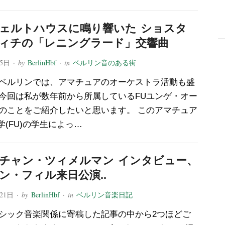
ェルトハウスに鳴り響いた ショスタ
ィチの「レニングラード」交響曲
-
25日
· by
BerlinHbf
· in
ベルリン音のある街
ベルリンでは、アマチュアのオーケストラ活動も盛
今回は私が数年前から所属しているFUユンゲ・オー
のことをご紹介したいと思います。 このアマチュア
学(FU)の学生によっ…
チャン・ツィメルマン インタビュー、
ン・フィル来日公演..
月21日
· by
BerlinHbf
· in
ベルリン音楽日記
シック音楽関係に寄稿した記事の中から2つほどご