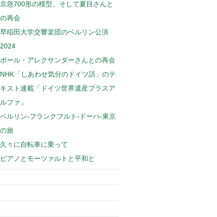
京急700形の模型、そして夏目さんと
の再会
早稲田大学交響楽団のベルリン公演
2024
ポール・アレクサンダーさんとの再会
NHK「しあわせ気分のドイツ語」のテ
キスト連載「ドイツ世界遺産プラスア
ルファ」
ベルリン-フランクフルト-ドーハ-東京
の旅
久々に自転車に乗って
ピアノとモーツァルトと平和と