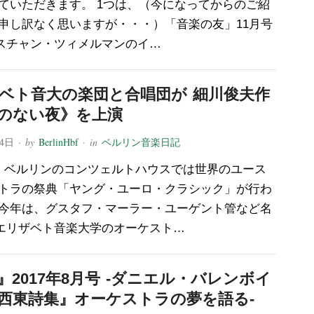
ていただきます。 1つは、（今になってからのご紹
申し訳なく思いますが・・・）「音楽の友」11月号
スチャン・ツィメルマンのイ…
ベト音大の楽団と合唱団が 細川俊夫作
のない夜》を上演
24日
· by
BerlinHbf
· in
ベルリン音楽日記
、ベルリンのコンツェルトハウスでは世界のユース
トラの祭典「ヤング・ユーロ・クラシック」が行わ
今年は、グスタフ・マーラー・ユーゲント管など名
エリザベト音楽大学のオーケスト…
』2017年8月号 -ダニエル・バレンボイ
西東詩集』オーケストラの夢を語る-