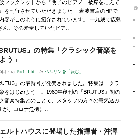
波ブックレットから『明子のピアノ 被爆をこえて
』を刊行させていただきました。 岩波書店のHPで
内容がこのように紹介されています。 一九歳で広島
さん。その愛奏していたピア…
BRUTUS』の特集「クラシック音楽を
よう」
16日
· by
BerlinHbf
· in
ベルリンを「読む」
RUTUS』の最新号が発売されました。特集は「クラ
楽をはじめよう」。1980年創刊の『BRUTUS』初の
ク音楽特集とのことで、スタッフの方々の意気込み
すが、コロナ危機に…
ェルトハウスに登場した指揮者・沖澤