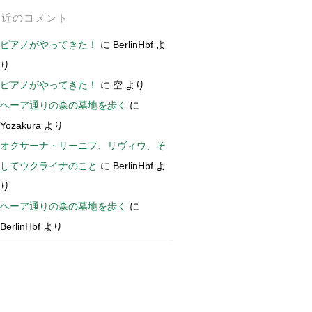
最近のコメント
ピアノがやってきた！
に
BerlinHbf
よ
り
ピアノがやってきた！
に
空
より
ヘーア通りの森の墓地を歩く
に
Yozakura
より
オクサーナ・リーニフ、リヴィウ、そ
してウクライナのこと
に
BerlinHbf
よ
り
ヘーア通りの森の墓地を歩く
に
BerlinHbf
より