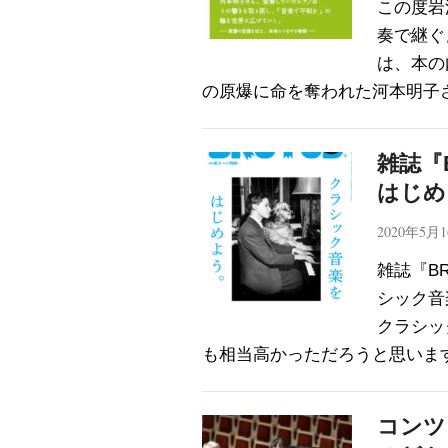
この度岩
奏で継ぐ
は、本の
の原爆に命を奪われた河本明子
雑誌『
はじめ
2020年5月
雑誌『B
シック音
クラシッ
も相当高かっただろうと思いま
コンツ