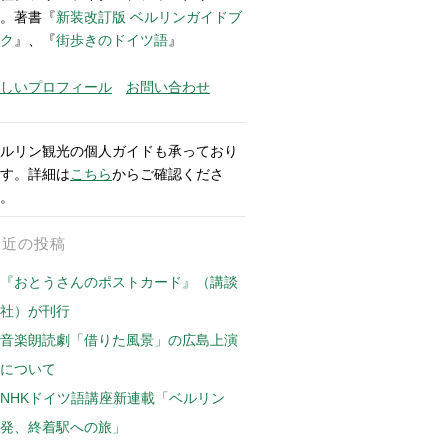
。著書『
新装改訂版 ベルリンガイドブ
ク
』、『
街歩きのドイツ語
』
しいプロフィール
お問い合わせ
ルリン観光の個人ガイドも承っており
す。詳細は
こちら
からご確認くださ
。
最近の投稿
『おとうさんのポストカード』（講談
社）が刊行
音楽朗読劇「借りた風景」の広島上演
について
NHKドイツ語講座新連載「ベルリン
発、終着駅への旅」