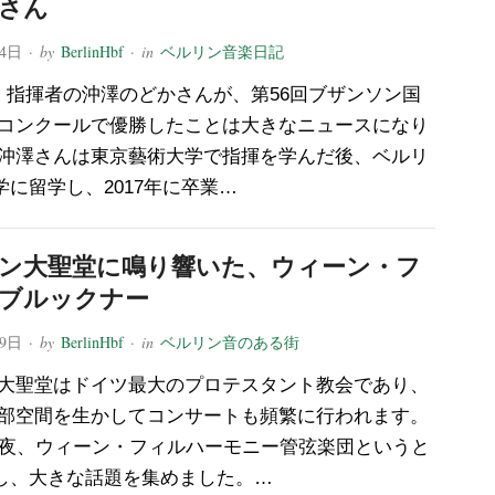
さん
24日
· by
BerlinHbf
· in
ベルリン音楽日記
、指揮者の沖澤のどかさんが、第56回ブザンソン国
コンクールで優勝したことは大きなニュースになり
沖澤さんは東京藝術大学で指揮を学んだ後、ベルリ
に留学し、2017年に卒業…
ン大聖堂に鳴り響いた、ウィーン・フ
ブルックナー
19日
· by
BerlinHbf
· in
ベルリン音のある街
大聖堂はドイツ最大のプロテスタント教会であり、
部空間を生かしてコンサートも頻繁に行われます。
の夜、ウィーン・フィルハーモニー管弦楽団というと
し、大きな話題を集めました。…