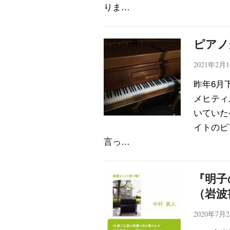
りま…
ピアノ
2021年2月
昨年6月
メヒティ
いていた
イトのピ
言っ…
『明子
（岩波
2020年7月