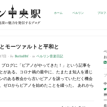
ホーム
ベルリン
プロフ
とモーツァルトと平和と
ベ
月17日
· by
BerlinHbf
· in
ベルリン音楽日記
お
、ブログに「ピアノがやってきた！」という記事を
とがある。コロナ禍の最中に、たまたま知人を通じ
ンのある教会から古いピアノを譲っていただく機会
中
、ゼロからピアノを始めたことを綴った。 あれから
神
一
在