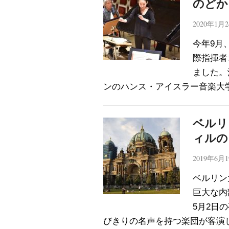
のどか
2020年1月
今年9月
際指揮者
ました。
ンのハンス・アイスラー音楽大学
ベルリ
ィルの
2019年6月
ベルリン
巨大な内
5月2日
びきりの名声を持つ楽団が客演