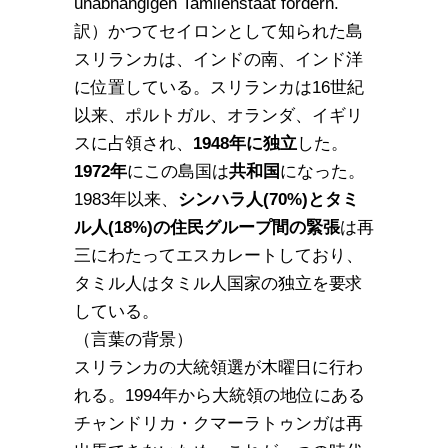
unabhängigen Tamilenstaat fordern.
訳）かつてセイロンとして知られた島
スリランカは、インドの南、インド洋
に位置している。スリランカは16世紀
以来、ポルトガル、オランダ、イギリ
スに占領され、
1948年に独立
した。
1972年
にこの島国は
共和国
になった。
1983年以来、
シンハラ人(70%)とタミ
ル人(18%)の住民グループ間の緊張
は再
三にわたってエスカレートしており、
タミル人はタミル人国家の独立を要求
している。
（言葉の背景）
スリランカの大統領選が木曜日に行わ
れる。1994年から大統領の地位にある
チャンドリカ・クマーラトゥンガは再