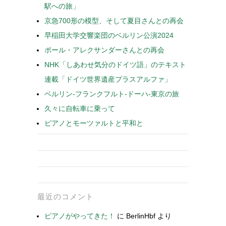
駅への旅」
京急700形の模型、そして夏目さんとの再会
早稲田大学交響楽団のベルリン公演2024
ポール・アレクサンダーさんとの再会
NHK「しあわせ気分のドイツ語」のテキスト
連載「ドイツ世界遺産プラスアルファ」
ベルリン-フランクフルト-ドーハ-東京の旅
久々に自転車に乗って
ピアノとモーツァルトと平和と
最近のコメント
ピアノがやってきた！
に
BerlinHbf
より