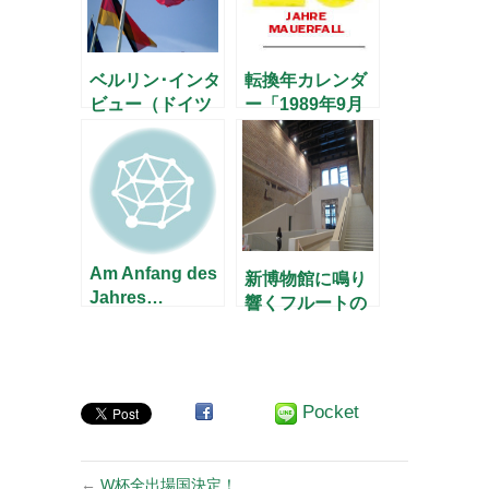
ベルリン･インタ
転換年カレンダ
ビュー（ドイツ
ー「1989年9月
語版から先に）
25日」
Am Anfang des
新博物館に鳴り
Jahres…
響くフルートの
音色
Pocket
←
W杯全出場国決定！