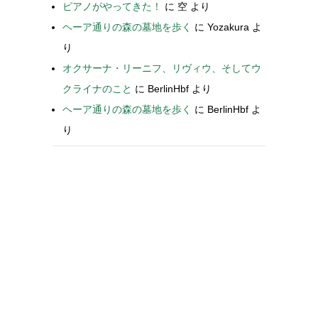
ピアノがやってきた！
に
空
より
ヘーア通りの森の墓地を歩く
に
Yozakura
よ
り
オクサーナ・リーニフ、リヴィウ、そしてウ
クライナのこと
に
BerlinHbf
より
ヘーア通りの森の墓地を歩く
に
BerlinHbf
よ
り