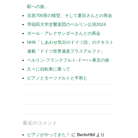
駅への旅」
京急700形の模型、そして夏目さんとの再会
早稲田大学交響楽団のベルリン公演2024
ポール・アレクサンダーさんとの再会
NHK「しあわせ気分のドイツ語」のテキスト
連載「ドイツ世界遺産プラスアルファ」
ベルリン-フランクフルト-ドーハ-東京の旅
久々に自転車に乗って
ピアノとモーツァルトと平和と
最近のコメント
ピアノがやってきた！
に
BerlinHbf
より