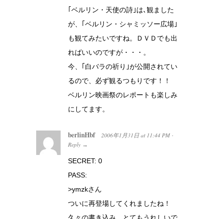
｢ベルリン・天使の詩｣は､観ました
が、｢ベルリン・シャミッソー広場｣
も観てみたいですね。ＤＶＤでも出
ればいいのですが・・・。
今、｢白バラの祈り｣が公開されてい
るので、必ず観るつもりです！！
ベルリン映画祭のレポートも楽しみ
にしてます。
berlinHbf
2006年1月31日
at
11:44 PM
·
Reply
→
SECRET: 0
PASS:
>ymzkさん
ついに再登場してくれましたね！
久々の書き込み、とてもうれしいで