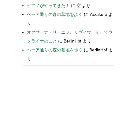
ピアノがやってきた！
に
空
より
ヘーア通りの森の墓地を歩く
に
Yozakura
よ
り
オクサーナ・リーニフ、リヴィウ、そしてウ
クライナのこと
に
BerlinHbf
より
ヘーア通りの森の墓地を歩く
に
BerlinHbf
よ
り