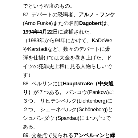
でという程度のもの。
87. デパートの恐喝者、
アルノ・フンケ
(Arno Funke)またの名前
Dagobert
は、
1994年4月22日
に逮捕された。
（1988年から94年にかけて、KaDeWe
やKarstadtなど、数々のデパートに爆
弾を仕掛けては大金を巻き上げた、ド
イツの犯罪史上稀に見る人物らしいで
す）
88. ベルリンには
Hauptstraße（中央通
り）
が７つある。 パンコウ(Pankow)に
３つ、 リヒテンベルク(Lichtenberg)に
２つ、 シェーネベルク(Schöneberg)と
シュパンダウ (Spandau)に１つずつで
ある。
89. 交差点で見られる
アンペルマン
と
緑