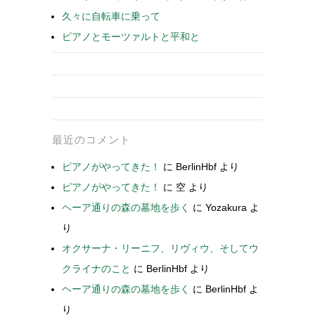
久々に自転車に乗って
ピアノとモーツァルトと平和と
最近のコメント
ピアノがやってきた！
に
BerlinHbf
より
ピアノがやってきた！
に
空
より
ヘーア通りの森の墓地を歩く
に
Yozakura
よ
り
オクサーナ・リーニフ、リヴィウ、そしてウ
クライナのこと
に
BerlinHbf
より
ヘーア通りの森の墓地を歩く
に
BerlinHbf
よ
り