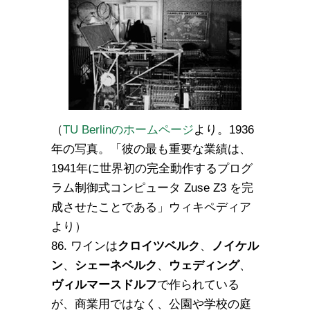
（
TU Berlinのホームページ
より。1936
年の写真。「彼の最も重要な業績は、
1941年に世界初の完全動作するプログ
ラム制御式コンピュータ Zuse Z3 を完
成させたことである」ウィキペディア
より）
86. ワインは
クロイツベルク
、
ノイケル
ン
、
シェーネベルク
、
ウェディング
、
ヴィルマースドルフ
で作られている
が、商業用ではなく、公園や学校の庭