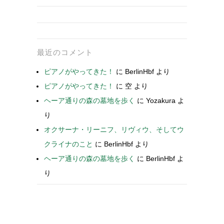
最近のコメント
ピアノがやってきた！
に
BerlinHbf
より
ピアノがやってきた！
に
空
より
ヘーア通りの森の墓地を歩く
に
Yozakura
よ
り
オクサーナ・リーニフ、リヴィウ、そしてウ
クライナのこと
に
BerlinHbf
より
ヘーア通りの森の墓地を歩く
に
BerlinHbf
よ
り