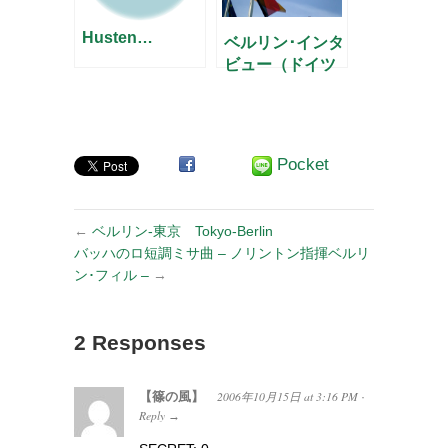
Husten…
ベルリン･インタ
ビュー（ドイツ
語版から先に）
Pocket
←
ベルリン-東京 Tokyo-Berlin
バッハのロ短調ミサ曲 – ノリントン指揮ベルリ
ン･フィル –
→
2 Responses
【篠の風】
2006年10月15日
at
3:16 PM
·
Reply
→