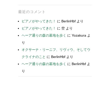
最近のコメント
ピアノがやってきた！
に
BerlinHbf
より
ピアノがやってきた！
に
空
より
ヘーア通りの森の墓地を歩く
に
Yozakura
よ
り
オクサーナ・リーニフ、リヴィウ、そしてウ
クライナのこと
に
BerlinHbf
より
ヘーア通りの森の墓地を歩く
に
BerlinHbf
よ
り