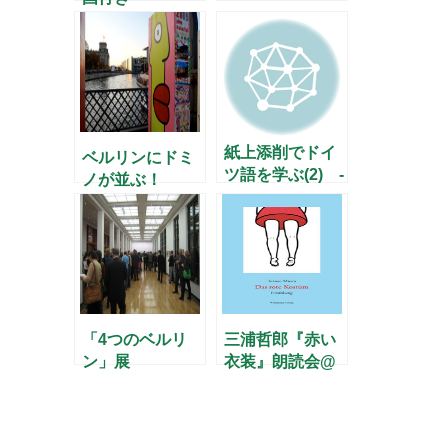
4日」
紙上添削でドイ
ベルリンにドミ
ツ語を学ぶ(2) -
ノが並ぶ！
お茶の水・湯島
(1) –
「4つのベルリ
三浦哲郎『赤い
ン」展
衣装』朗読会@
ハノーファーの
お知らせ