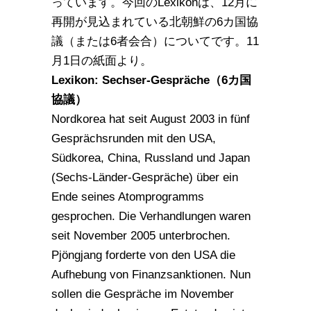
っています。今回のLexikonは、12月に
再開が見込まれている北朝鮮の6カ国協
議（または6者会合）についてです。11
月1日の紙面より。
Lexikon: Sechser-Gespräche（6カ国
協議）
Nordkorea hat seit August 2003 in fünf
Gesprächsrunden mit den USA,
Südkorea, China, Russland und Japan
(Sechs-Länder-Gespräche) über ein
Ende seines Atomprogramms
gesprochen. Die Verhandlungen waren
seit November 2005 unterbrochen.
Pjöngjang forderte von den USA die
Aufhebung von Finanzsanktionen. Nun
sollen die Gespräche im November