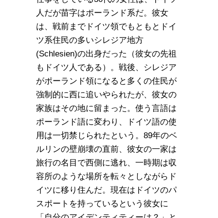
人だが苗字はポーランド系だ。彼女
は、戦前までドイツ領でもともとドイ
ツ系住民の多いシレジア地方
(Schlesien)の出身だった（彼女の先祖
もドイツ人である）。戦後、シレジア
がポーランド領になると多くの住民が
強制的に西に追いやられたが、彼女の
家族はその地に留まった。使う言語は
ポーランド語に変わり、ドイツ語の使
用は一切禁じられたという。89年のベ
ルリンの壁崩壊の直前、彼女の一家は
旅行の名目で西側に逃れ、一時期は収
容所のような場所を転々としながらド
イツに移り住んだ。現在はドイツのパ
スポートを持っているという彼女に
「自分のアイデンティティーは？」と