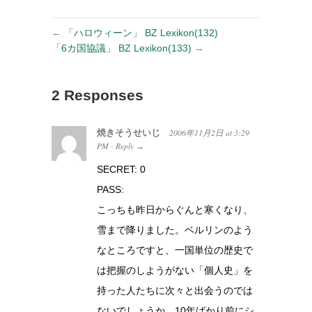
←
「ハロウィーン」 BZ Lexikon(132)
「6カ国協議」 BZ Lexikon(133)
→
2 Responses
焼きそうせいじ
2006年11月2日
at
3:29
PM
Reply
·
→
SECRET: 0
PASS:
こっちも昨日からぐんと寒くなり、
雪まで降りました。ベルリンのよう
なところですと、一国単位の歴史で
は把握のしようがない「個人史」を
持った人たちに次々と出会うのでは
ないでしょうか。10年ばかり前にシ