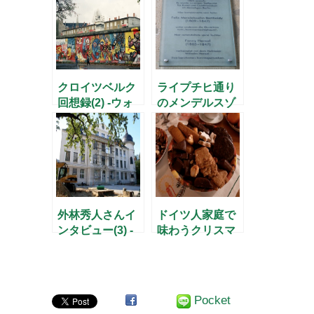
クロイツベルク
ライプチヒ通り
回想録(2) -ウォ
のメンデルスゾ
ルフガングとの
ーン
出逢い-
外林秀人さんイ
ドイツ人家庭で
ンタビュー(3) -
味わうクリスマ
核をめぐる2つ
ス
の場所-
Pocket