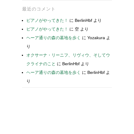
最近のコメント
ピアノがやってきた！
に
BerlinHbf
より
ピアノがやってきた！
に
空
より
ヘーア通りの森の墓地を歩く
に
Yozakura
よ
り
オクサーナ・リーニフ、リヴィウ、そしてウ
クライナのこと
に
BerlinHbf
より
ヘーア通りの森の墓地を歩く
に
BerlinHbf
よ
り