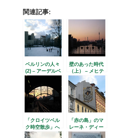
関連記事:
ベルリンの人々
壁のあった時代
(2) – アーデルベ
（上） – メヒテ
ルト・フォン・
ィルトさんに聞
シャミッソー –
く(5) –
「クロイツベル
「赤の島」のマ
ク時空散歩」へ
レーネ・ディー
のお誘い
トリッヒ