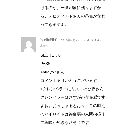
けるのが、一番印象に残りますか
ら、メヒティルトさんの昂奮が伝わ
ってきますよ。
berlinHbf
2007年3月13日
at
4:34 AM
·
Reply
→
SECRET: 0
PASS:
>bugyo2さん
コメントありがとうございます。
>クレンペラーにリストのひ孫さん!
クレンペラーはさすがの存在感です
よね。おっしゃるとおり、この時期
のバイロイトは舞台裏の人間模様ま
で興味が尽きなさそうです。