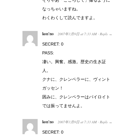
そりゃあ「こころして」撮るように
なっちゃいますね。
わくわくして読んでますよ。
kon'no
2007年3月9日
at
7:33 AM
Reply
·
→
SECRET: 0
PASS:
凄い。興奮。感激。歴史の生き証
人。
クナに、クレンペラーに、ヴィント
ガッセン！
因みに、クレンペラーはバイロイト
では振ってませんよ。
kon'no
2007年3月9日
at
7:33 AM
Reply
·
→
SECRET: 0