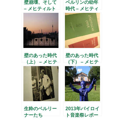
壁崩壊、そして
ベルリンの幼年
– メヒティルト
時代 – メヒティ
さんに聞く(8) –
ルトさんに聞く
(1) –
壁のあった時代
壁のあった時代
（上） – メヒテ
（下） – メヒテ
ィルトさんに聞
ィルトさんに聞
く(5) –
く(7) –
生粋のベルリー
2013年バイロイ
ナーたち
ト音楽祭レポー
ト