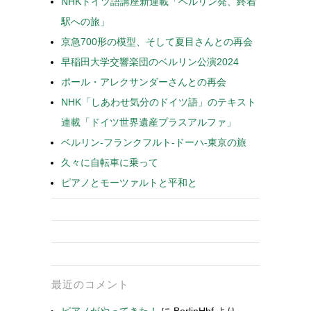
NHKドイツ語講座新連載「ベルリン発、終着
駅への旅」
京急700形の模型、そして夏目さんとの再会
早稲田大学交響楽団のベルリン公演2024
ポール・アレクサンダーさんとの再会
NHK「しあわせ気分のドイツ語」のテキスト
連載「ドイツ世界遺産プラスアルファ」
ベルリン-フランクフルト-ドーハ-東京の旅
久々に自転車に乗って
ピアノとモーツァルトと平和と
最近のコメント
ピアノがやってきた！
に
BerlinHbf
より