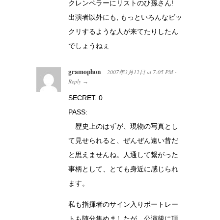
クレンペラーにリストのひ孫さん!
出演者以外にも, もっといろんなビッ
クリするような人が来てたりしたん
でしょうねぇ
gramophon
2007年3月12日
at
7:05 PM
·
Reply
→
SECRET: 0
PASS:
歴史上のはずが、現物の写真とし
て見せられると、ぜんぜん遠い昔だ
と思えませんね。人通して繋がった
事柄として、とても身近に感じられ
ます。
私も指揮者のサイン入りポートレー
トも随分集めましたが、公演後に頂