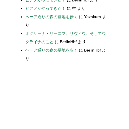
ピアノがやってきた！
に
空
より
ヘーア通りの森の墓地を歩く
に
Yozakura
よ
り
オクサーナ・リーニフ、リヴィウ、そしてウ
クライナのこと
に
BerlinHbf
より
ヘーア通りの森の墓地を歩く
に
BerlinHbf
よ
り