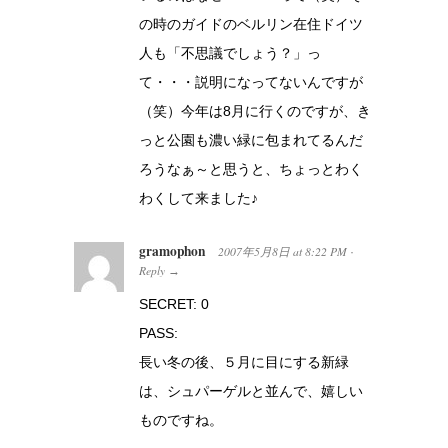
の時のガイドのベルリン在住ドイツ
人も「不思議でしょう？」っ
て・・・説明になってないんですが
（笑）今年は8月に行くのですが、き
っと公園も濃い緑に包まれてるんだ
ろうなぁ～と思うと、ちょっとわく
わくして来ました♪
gramophon
2007年5月8日
at
8:22 PM
·
Reply
→
SECRET: 0
PASS:
長い冬の後、５月に目にする新緑
は、シュパーゲルと並んで、嬉しい
ものですね。