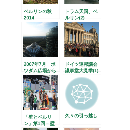
ベルリンの秋
トラム天国、ベ
2014
ルリン(2)
2007年7月 ポ
ドイツ連邦議会
ツダム広場から
議事堂大見学(1)
の大パノラマ(1)
– パウル・レー
ベ館 –
久々の引っ越し
「壁とベルリ
ン」第1回 – 壁
崩壊から20年 –