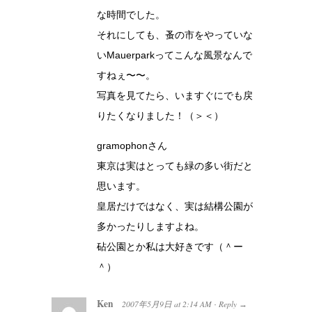
な時間でした。
それにしても、蚤の市をやっていな
いMauerparkってこんな風景なんで
すねぇ〜〜。
写真を見てたら、いますぐにでも戻
りたくなりました！（＞＜）
gramophonさん
東京は実はとっても緑の多い街だと
思います。
皇居だけではなく、実は結構公園が
多かったりしますよね。
砧公園とか私は大好きです（＾ー
＾）
Ken
2007年5月9日
at
2:14 AM
Reply
·
→