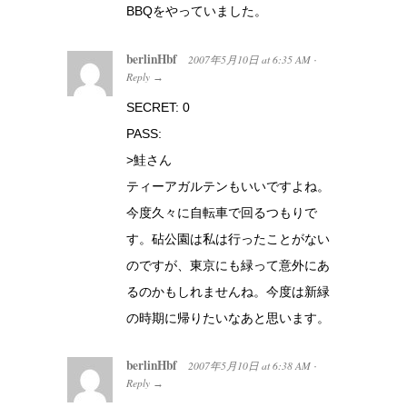
BBQをやっていました。
berlinHbf
2007年5月10日
at
6:35 AM
·
Reply
→
SECRET: 0
PASS:
>鮭さん
ティーアガルテンもいいですよね。
今度久々に自転車で回るつもりで
す。砧公園は私は行ったことがない
のですが、東京にも緑って意外にあ
るのかもしれませんね。今度は新緑
の時期に帰りたいなあと思います。
berlinHbf
2007年5月10日
at
6:38 AM
·
Reply
→