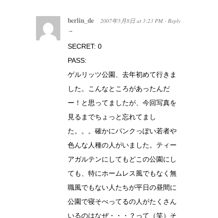
berlin_de
2007年5月8日
at
3:23 PM
Reply
·
→
SECRET: 0
PASS:
ゲルリッツ公園、去年初めて行きま
した。こんなところがあったんだ
ー！と思ってましたが、今回写真を
見るまでちょっと忘れてまし
た。。。確かにパンクっぽい若者や
色んな人種の人がいました。ティー
アガルテンにしてもどこの公園にし
ても、特にホームレス風でもなく無
職風でもない人たちが平日の昼間に
公園で寝そべってるの人がたくさん
いるのはなぜ・・・？って（笑）そ