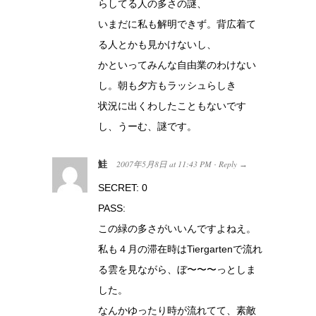
らしてる人の多さの謎、
いまだに私も解明できず。背広着て
る人とかも見かけないし、
かといってみんな自由業のわけない
し。朝も夕方もラッシュらしき
状況に出くわしたこともないです
し、うーむ、謎です。
鮭
2007年5月8日
at
11:43 PM
Reply
·
→
SECRET: 0
PASS:
この緑の多さがいいんですよねえ。
私も４月の滞在時はTiergartenで流れ
る雲を見ながら、ぼ〜〜〜っとしま
した。
なんかゆったり時が流れてて、素敵