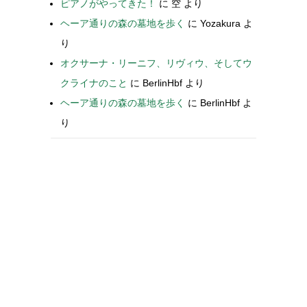
ピアノがやってきた！
に
空
より
ヘーア通りの森の墓地を歩く
に
Yozakura
よ
り
オクサーナ・リーニフ、リヴィウ、そしてウ
クライナのこと
に
BerlinHbf
より
ヘーア通りの森の墓地を歩く
に
BerlinHbf
よ
り