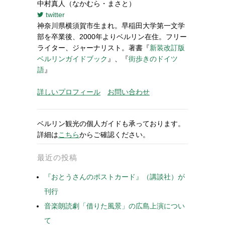
中村真人（なかむら・まさと）
twitter
神奈川県横須賀市生まれ。早稲田大学第一文学
部を卒業後、2000年よりベルリン在住。フリー
ライター、ジャーナリスト。著書『
新装改訂版
ベルリンガイドブック
』、『
街歩きのドイツ
語
』
詳しいプロフィール
お問い合わせ
ベルリン観光の個人ガイドも承っております。
詳細は
こちら
からご確認ください。
最近の投稿
『おとうさんのポストカード』（講談社）が
刊行
音楽朗読劇「借りた風景」の広島上演につい
て