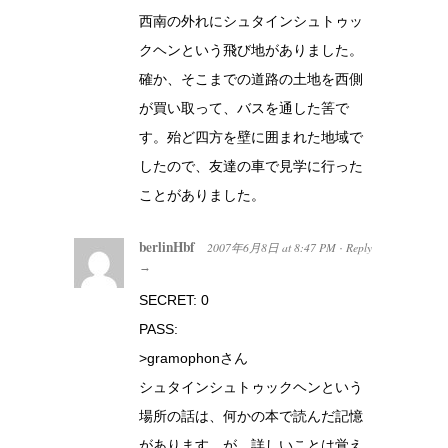
西南の外れにシュタインシュトゥッ
クヘンという飛び地がありました。
確か、そこまでの道路の土地を西側
が買い取って、バスを通した筈で
す。殆ど四方を壁に囲まれた地域で
したので、友達の車で見学に行った
ことがありました。
berlinHbf
2007年6月8日
at
8:47 PM
Reply
·
→
SECRET: 0
PASS:
>gramophonさん
シュタインシュトゥックヘンという
場所の話は、何かの本で読んだ記憶
があります。が、詳しいことは覚え