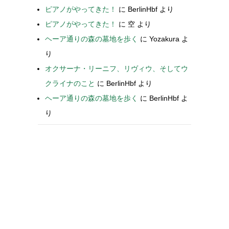
ピアノがやってきた！
に
BerlinHbf
より
ピアノがやってきた！
に
空
より
ヘーア通りの森の墓地を歩く
に
Yozakura
よ
り
オクサーナ・リーニフ、リヴィウ、そしてウ
クライナのこと
に
BerlinHbf
より
ヘーア通りの森の墓地を歩く
に
BerlinHbf
よ
り