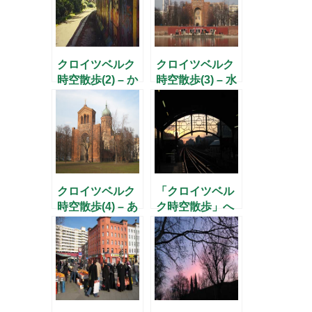
クロイツベルク
クロイツベルク
時空散歩(2) – か
時空散歩(3) – 水
つての壁に沿っ
路とコンクリー
て歩こう –
トの狭間で –
クロイツベルク
「クロイツベル
時空散歩(4) – あ
ク時空散歩」へ
るユダヤ人女性
のお誘い
の記憶 –