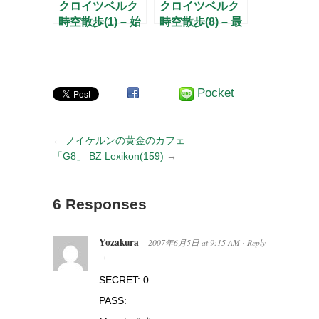
クロイツベルク
クロイツベルク
時空散歩(1) – 始
時空散歩(8) – 最
まりはコッティ
後はクーヘンカ
から –
イザーにて –
Pocket
←
ノイケルンの黄金のカフェ
「G8」 BZ Lexikon(159)
→
6 Responses
Yozakura
2007年6月5日
at
9:15 AM
Reply
·
→
SECRET: 0
PASS: