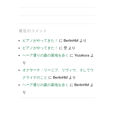
最近のコメント
ピアノがやってきた！
に
BerlinHbf
より
ピアノがやってきた！
に
空
より
ヘーア通りの森の墓地を歩く
に
Yozakura
よ
り
オクサーナ・リーニフ、リヴィウ、そしてウ
クライナのこと
に
BerlinHbf
より
ヘーア通りの森の墓地を歩く
に
BerlinHbf
よ
り