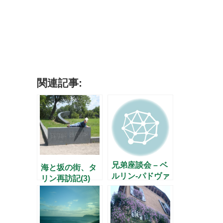
関連記事:
兄弟座談会 – ベ
海と坂の街、タ
ルリン-パドヴァ
リン再訪記(3)
をつないで –