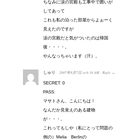
ちなみに涙の宮殿も工事中で囲いが
してあって
これも私の泊った部屋からよぉーく
見えたのですが
涙の宮殿だと気がついたのは帰国
後・・・・。
やんなっちゃいます（汗）。
しゅり
2007年8月7日
at
6:16 AM
Reply
·
→
SECRET: 0
PASS:
マサトさん、こんにちは！
なんだか見覚えのある建物
が・・・。
これってもしや（私にとって問題の
例の）Melia Berlinの