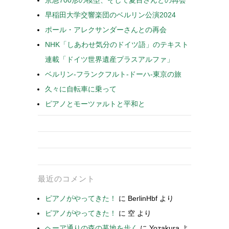
京急700形の模型、そして夏目さんとの再会
早稲田大学交響楽団のベルリン公演2024
ポール・アレクサンダーさんとの再会
NHK「しあわせ気分のドイツ語」のテキスト
連載「ドイツ世界遺産プラスアルファ」
ベルリン-フランクフルト-ドーハ-東京の旅
久々に自転車に乗って
ピアノとモーツァルトと平和と
最近のコメント
ピアノがやってきた！
に
BerlinHbf
より
ピアノがやってきた！
に
空
より
ヘーア通りの森の墓地を歩く
に
Yozakura
よ