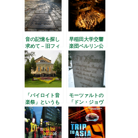
音の記憶を探し
早稲田大学交響
求めて – 旧フィ
楽団ベルリン公
ルハーモニー跡
演2006
–
「バイロイト音
モーツァルトの
楽祭」というも
「ドン・ジョヴ
の
ァンニ」と
E.T.A.ホフマン