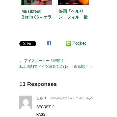
Musikfest
映画「ベルリ
Berlin 06 – ケラ
ン・フィル 最
ー四重奏団 –
高のハーモニー
を求めて」
Pocket
←
アイスコーヒーの季節？
紙上添削でドイツ語を学ぶ(1) - 東京駅 –
→
13 Responses
しゅり
2007年8月7日
at
6:16 AM
Reply
·
→
SECRET: 0
PASS: