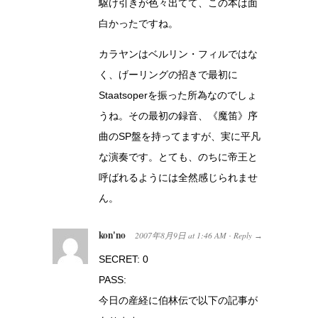
駆け引きが色々出てて、この本は面
白かったですね。
カラヤンはベルリン・フィルではな
く、げーリングの招きで最初に
Staatsoperを振った所為なのでしょ
うね。その最初の録音、《魔笛》序
曲のSP盤を持ってますが、実に平凡
な演奏です。とても、のちに帝王と
呼ばれるようには全然感じられませ
ん。
kon'no
2007年8月9日
at
1:46 AM
Reply
·
→
SECRET: 0
PASS:
今日の産経に伯林伝で以下の記事が