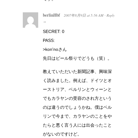
berlinHbf
2007年8月9日
at
5:56 AM
Reply
·
→
SECRET: 0
PASS:
>kon'noさん
先日はビール祭りでどうも（笑）。
教えていただいた新聞記事、興味深
く読みました。例えば、ドイツとオ
ーストリア、ベルリンとウィーンと
でもカラヤンの受容のされ方という
のは違うのでしょうかね。僕はベル
リンで今まで、カラヤンのことをや
たらと悪く言う人には出会ったこと
がないのですけど。