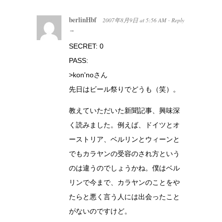
berlinHbf
2007年8月9日
at
5:56 AM
Reply
·
→
SECRET: 0
PASS:
>kon'noさん
先日はビール祭りでどうも（笑）。
教えていただいた新聞記事、興味深
く読みました。例えば、ドイツとオ
ーストリア、ベルリンとウィーンと
でもカラヤンの受容のされ方という
のは違うのでしょうかね。僕はベル
リンで今まで、カラヤンのことをや
たらと悪く言う人には出会ったこと
がないのですけど。