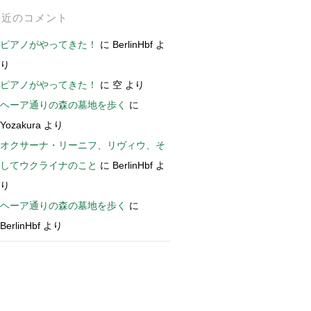
最近のコメント
ピアノがやってきた！
に
BerlinHbf
よ
り
ピアノがやってきた！
に
空
より
ヘーア通りの森の墓地を歩く
に
Yozakura
より
オクサーナ・リーニフ、リヴィウ、そ
してウクライナのこと
に
BerlinHbf
よ
り
ヘーア通りの森の墓地を歩く
に
BerlinHbf
より