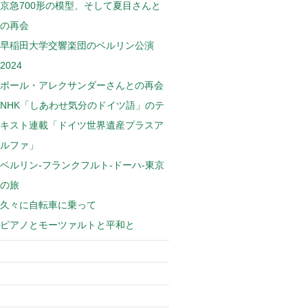
京急700形の模型、そして夏目さんと
の再会
早稲田大学交響楽団のベルリン公演
2024
ポール・アレクサンダーさんとの再会
NHK「しあわせ気分のドイツ語」のテ
キスト連載「ドイツ世界遺産プラスア
ルファ」
ベルリン-フランクフルト-ドーハ-東京
の旅
久々に自転車に乗って
ピアノとモーツァルトと平和と