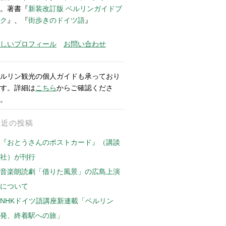
。著書『
新装改訂版 ベルリンガイドブ
ク
』、『
街歩きのドイツ語
』
しいプロフィール
お問い合わせ
ルリン観光の個人ガイドも承っており
す。詳細は
こちら
からご確認くださ
。
最近の投稿
『おとうさんのポストカード』（講談
社）が刊行
音楽朗読劇「借りた風景」の広島上演
について
NHKドイツ語講座新連載「ベルリン
発、終着駅への旅」