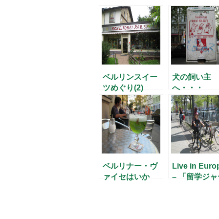
ベルリンスイー
犬の飼い主
ツめぐり(2)
へ・・・
ベルリナー・ヴ
Live in Euro
ァイセはいか
– 「留学ジャ
が？
ナル」8月号 