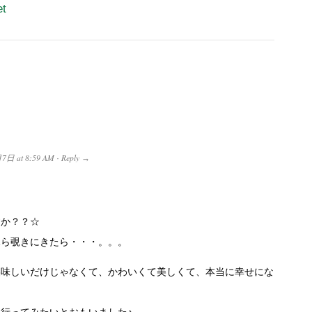
et
月7日
at
8:59 AM
Reply
·
→
すか？？☆
ふら覗きにきたら・・・。。。
美味しいだけじゃなくて、かわいくて美しくて、本当に幸せにな