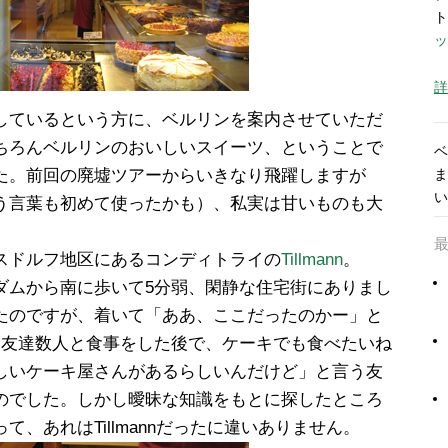
ト
ッ
詳
しているという方に、ベルリンを案内させていただ
ちろんベルリンのおいしいスイーツ、ということで
ベ
た。前回の廃墟ツアーからいきなり飛躍しますが
ま
い
う言葉も初めて使ったかも）、私実は甘いものも大
スドルフ地区にあるコンディトライの
Tillmann
。
ダムから南に歩いて5分弱、閑静な住宅街にありまし
たのですが、着いて「ああ、ここだったのかー」と
、友達数人と食事をした後で、ケーキでも食べたいね
しいケーキ屋さんがあるらしいんだけど」と言う友
のでした。しかし曖昧な知識をもとに探したところ
、あれはTillmannだったに違いありません。