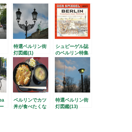
特選ベルリン街
シュピーゲル誌
灯図鑑(1)
のベルリン特集
pa
ベルリンでカツ
特選ベルリン街
ー
丼が食べたくな
灯図鑑(13)
–
ったら・・・
「典型的オス
ト」