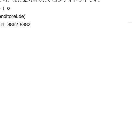
＾）o
nditorei.de)
Tel. 8862-8882
-