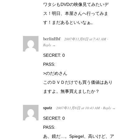
ワタシもDVDの映像見てみたいデ
ス！明日、本屋さんへ行ってみま
す！まだあるといいなぁ。
berlinHbf
2007年11月8日
at
7:41 AM
·
Reply
→
SECRET: 0
PASS:
>のだめさん
このＤＶＤだけでも買う価値はあり
ますよ。無事買えましたか？
spatz
2007年11月8日
at
10:43 AM
Reply
·
→
SECRET: 0
PASS:
あ、鏡だ…。Spiegel、高いけど、ア