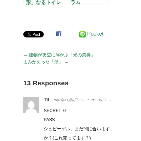
形」なるトイレ
ラム
のはなし
Pocket
←
建物が夜空に浮かぶ「光の祭典」
よみがえった「壁」
→
13 Responses
Til
2007年11月6日
at
7:35 PM
Reply
·
→
SECRET: 0
PASS:
シュピーゲル、まだ間に合います
か？(これ売ってます？)