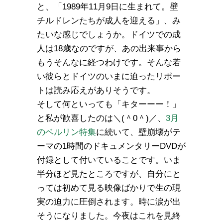
と、「1989年11月9日に生まれて。壁
チルドレンたちが成人を迎える」、み
たいな感じでしょうか。ドイツでの成
人は18歳なのですが、あの出来事から
もうそんなに経つわけです。そんな若
い彼らとドイツのいまに迫ったリポー
トは読み応えがありそうです。
そして何といっても「キターーー！」
と私が歓喜したのは＼(＾0＾)／、
3月
のベルリン特集
に続いて、壁崩壊がテ
ーマの1時間のドキュメンタリーDVDが
付録として付いていることです。いま
半分ほど見たところですが、自分にと
っては初めて見る映像ばかりで生の現
実の迫力に圧倒されます。時に涙が出
そうになりました。今夜はこれを見終