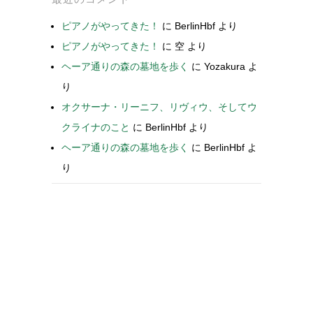
ピアノがやってきた！
に
BerlinHbf
より
ピアノがやってきた！
に
空
より
ヘーア通りの森の墓地を歩く
に
Yozakura
よ
り
オクサーナ・リーニフ、リヴィウ、そしてウ
クライナのこと
に
BerlinHbf
より
ヘーア通りの森の墓地を歩く
に
BerlinHbf
よ
り