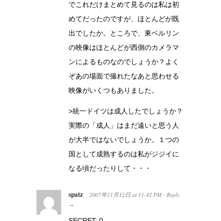
でこれだけまとめて見るのは私は初
めてだったのですが、ほとんどが既
出でしたか。ところで、東ベルリン
の映像はほとんどが西側のカメラマ
ンによるものなのでしょうか？よく
ぞあの場面で撮れたなあと思わせる
映像がいくつもありました。
>統一ドイツは成人したでしょうか？
実際の「成人」はまだ遠いと思う人
が大半ではないでしょうか。１つの
国として成熟するのは私がジジイに
なる頃だったりして・・・
spatz
2007年11月12日
at
11:42 PM
Reply
·
→
SECRET: 0