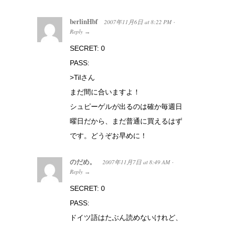
berlinHbf
2007年11月6日
at
8:22 PM
·
Reply
→
SECRET: 0
PASS:
>Tilさん
まだ間に合いますよ！
シュピーゲルが出るのは確か毎週日
曜日だから、まだ普通に買えるはず
です。どうぞお早めに！
のだめ。
2007年11月7日
at
8:49 AM
·
Reply
→
SECRET: 0
PASS:
ドイツ語はたぶん読めないけれど、