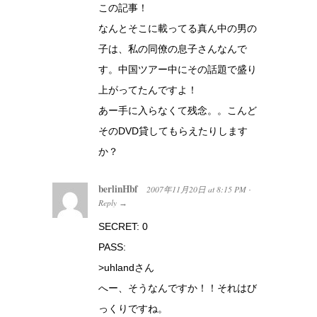
この記事！
なんとそこに載ってる真ん中の男の
子は、私の同僚の息子さんなんで
す。中国ツアー中にその話題で盛り
上がってたんですよ！
あー手に入らなくて残念。。こんど
そのDVD貸してもらえたりします
か？
berlinHbf
2007年11月20日
at
8:15 PM
·
Reply
→
SECRET: 0
PASS:
>uhlandさん
へー、そうなんですか！！それはび
っくりですね。