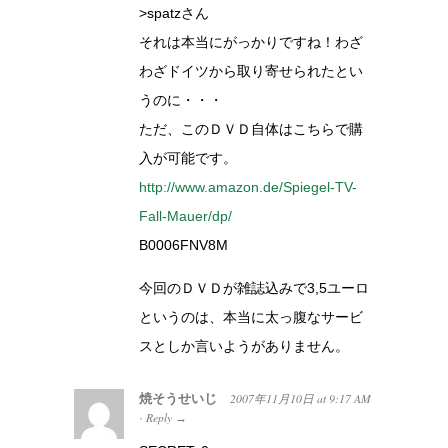
>spatzさん
それは本当にがっかりですね！わざ
わざドイツから取り寄せられたとい
うのに・・・
ただ、このＤＶＤ自体はこちらで購
入が可能です。
http://www.amazon.de/Spiegel-TV-
Fall-Mauer/dp/
B0006FNV8M
今回のＤＶＤが雑誌込みで3,5ユーロ
というのは、本当に太っ腹なサービ
スとしか言いようがありません。
焼そうせいじ
2007年11月10日
at
9:17 AM
Reply
·
→