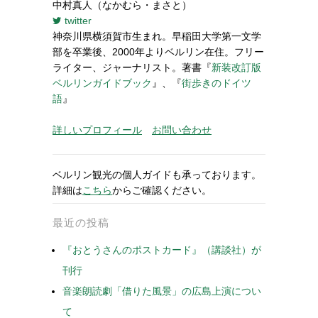
中村真人（なかむら・まさと）
twitter
神奈川県横須賀市生まれ。早稲田大学第一文学
部を卒業後、2000年よりベルリン在住。フリー
ライター、ジャーナリスト。著書『
新装改訂版
ベルリンガイドブック
』、『
街歩きのドイツ
語
』
詳しいプロフィール
お問い合わせ
ベルリン観光の個人ガイドも承っております。
詳細は
こちら
からご確認ください。
最近の投稿
『おとうさんのポストカード』（講談社）が
刊行
音楽朗読劇「借りた風景」の広島上演につい
て