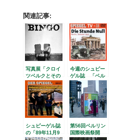
関連記事:
写真展「クロイ
今週のシュピー
ツベルクとその
ゲル誌 「ベル
向こうに」
リン、1945年
夏」
シュピーゲル誌
第56回ベルリン
の「89年11月9
国際映画祭開
日」特集
幕！