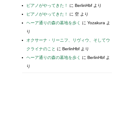
ピアノがやってきた！
に
BerlinHbf
より
ピアノがやってきた！
に
空
より
ヘーア通りの森の墓地を歩く
に
Yozakura
よ
り
オクサーナ・リーニフ、リヴィウ、そしてウ
クライナのこと
に
BerlinHbf
より
ヘーア通りの森の墓地を歩く
に
BerlinHbf
よ
り