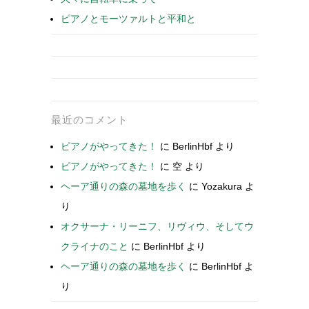
ピアノとモーツァルトと平和と
最近のコメント
ピアノがやってきた！
に
BerlinHbf
より
ピアノがやってきた！
に
空
より
ヘーア通りの森の墓地を歩く
に
Yozakura
よ
り
オクサーナ・リーニフ、リヴィウ、そしてウ
クライナのこと
に
BerlinHbf
より
ヘーア通りの森の墓地を歩く
に
BerlinHbf
よ
り