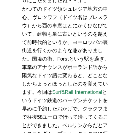
りにこたえましたね＾＾;）。
かつてのドイツ領シュレジア地方の中
心、ヴロツワフ（ドイツ名はブレスラ
ウ）から西の車窓はとにかくひなびて
いて、建物も単に古いというのを越え
て前時代的というか、ヨーロッパの裏
街道を行くかのような趣がありまし
た。国境の街、Forstという駅を過ぎ、
車掌のアナウンスがポーランド語から
陽気なドイツ語に変わると、どことな
しかちょっとほっとしたのを覚えてい
ます。今回は
Surf&Rail International
と
いうドイツ鉄道のバーゲンチケットを
早めに予約したおかげで、クラクフま
で往復58ユーロで行って帰ってくるこ
とができました。ベルリンからだとア