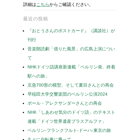
詳細は
こちら
からご確認ください。
最近の投稿
『おとうさんのポストカード』（講談社）が
刊行
音楽朗読劇「借りた風景」の広島上演につい
て
NHKドイツ語講座新連載「ベルリン発、終着
駅への旅」
京急700形の模型、そして夏目さんとの再会
早稲田大学交響楽団のベルリン公演2024
ポール・アレクサンダーさんとの再会
NHK「しあわせ気分のドイツ語」のテキスト
連載「ドイツ世界遺産プラスアルファ」
ベルリン-フランクフルト-ドーハ-東京の旅
久々に自転車に乗って