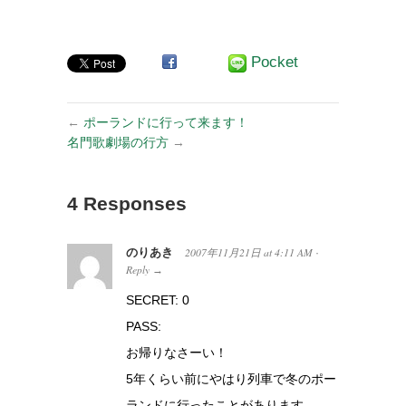
ー編 –
Pocket
←
ポーランドに行って来ます！
名門歌劇場の行方
→
4 Responses
のりあき
2007年11月21日
at
4:11 AM
·
Reply
→
SECRET: 0
PASS:
お帰りなさーい！
5年くらい前にやはり列車で冬のポー
ランドに行ったことがあります。