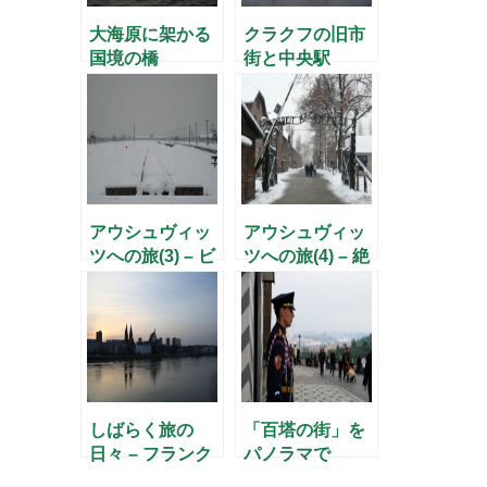
大海原に架かる
クラクフの旧市
国境の橋
街と中央駅
アウシュヴィッ
アウシュヴィッ
ツへの旅(3) – ビ
ツへの旅(4) – 絶
ルケナウの並木
滅工場への過程
道 -
-
しばらく旅の
「百塔の街」を
日々 – フランク
パノラマで
フルト・オーダ