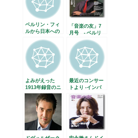
ベルリン・フィ
「音楽の友」7
ルから日本への
月号 - ベルリ
メッセージ
ン・フィル特集
–
よみがえった
最近のコンサー
1913年録音のニ
トより -インバ
キシュの「運
ル、アントニー
命」
ニ、フィガロ
etc-