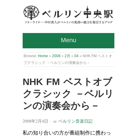
Menu
Browse:
Home
»
2008
»
2月
»
04
»
NHK FM ベストオ
ブクラシック －ベルリンの演奏会から－
NHK FM ベストオブ
クラシック －ベルリ
ンの演奏会から－
2008年2月4日
· in
ベルリン音楽日記
私の知り合いの方が番組制作に携わっ