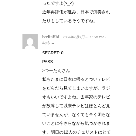
ったですよ(>_<)
近年再評価が進み、日本で演奏され
たりもしているそうですね。
berlinHbf
2008年2月5日
at
11:59 PM
·
Reply
→
SECRET: 0
PASS:
>つーたんさん
私もたまに日本に帰るとついテレビ
をだらだら見てしまいますが、ラジ
オもいいですよね。去年家のテレビ
が故障して以来テレビはほとんど見
ていませんが、なくても全く困らな
いことに今さらながら気づかされま
す。明日の12人のチェリストはとて