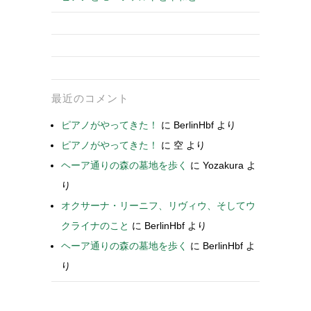
最近のコメント
ピアノがやってきた！
に
BerlinHbf
より
ピアノがやってきた！
に
空
より
ヘーア通りの森の墓地を歩く
に
Yozakura
よ
り
オクサーナ・リーニフ、リヴィウ、そしてウ
クライナのこと
に
BerlinHbf
より
ヘーア通りの森の墓地を歩く
に
BerlinHbf
よ
り