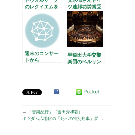
ドヴォルザーク
安永徹さんドイ
のレクイエムを
ツ連邦功労賞受
聴く
章 - 「音楽の
友」4月号 –
週末のコンサー
早稲田大学交響
トから
楽団のベルリン
公演2012
Pocket
←
「音楽紀行」（吉田秀和著）
ポツダム広場駅の「死への特別列車」展
→