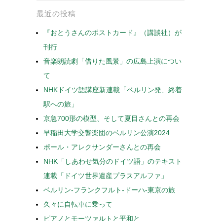
最近の投稿
『おとうさんのポストカード』（講談社）が
刊行
音楽朗読劇「借りた風景」の広島上演につい
て
NHKドイツ語講座新連載「ベルリン発、終着
駅への旅」
京急700形の模型、そして夏目さんとの再会
早稲田大学交響楽団のベルリン公演2024
ポール・アレクサンダーさんとの再会
NHK「しあわせ気分のドイツ語」のテキスト
連載「ドイツ世界遺産プラスアルファ」
ベルリン-フランクフルト-ドーハ-東京の旅
久々に自転車に乗って
ピアノとモーツァルトと平和と