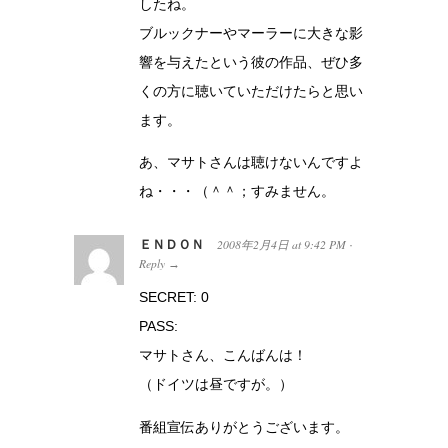
したね。
ブルックナーやマーラーに大きな影
響を与えたという彼の作品、ぜひ多
くの方に聴いていただけたらと思い
ます。
あ、マサトさんは聴けないんですよ
ね・・・（＾＾；すみません。
ＥＮＤＯＮ
2008年2月4日
at
9:42 PM
·
Reply
→
SECRET: 0
PASS:
マサトさん、こんばんは！
（ドイツは昼ですが。）
番組宣伝ありがとうございます。