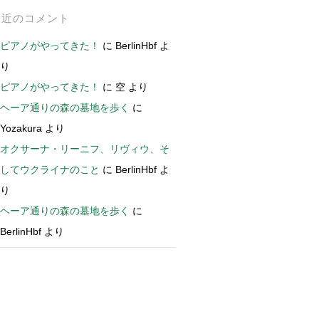
最近のコメント
ピアノがやってきた！
に
BerlinHbf
よ
り
ピアノがやってきた！
に
空
より
ヘーア通りの森の墓地を歩く
に
Yozakura
より
オクサーナ・リーニフ、リヴィウ、そ
してウクライナのこと
に
BerlinHbf
よ
り
ヘーア通りの森の墓地を歩く
に
BerlinHbf
より