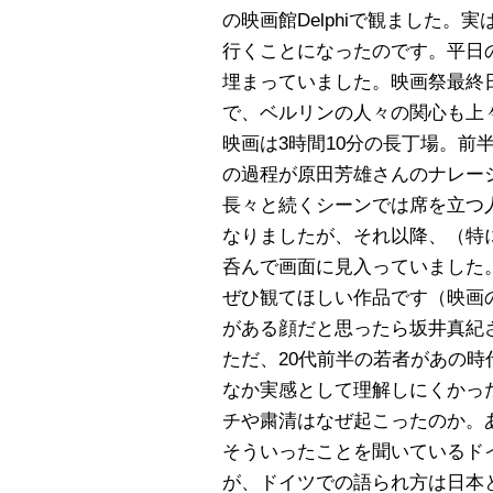
の映画館Delphiで観ました
行くことになったのです。平日
埋まっていました。映画祭最終日
で、ベルリンの人々の関心も上
映画は3時間10分の長丁場。前
の過程が原田芳雄さんのナレー
長々と続くシーンでは席を立つ
なりましたが、それ以降、（特
呑んで画面に見入っていました
ぜひ観てほしい作品です（映画
がある顔だと思ったら坂井真紀
ただ、20代前半の若者があの
なか実感として理解しにくかっ
チや粛清はなぜ起こったのか。
そういったことを聞いているドイ
が、ドイツでの語られ方は日本