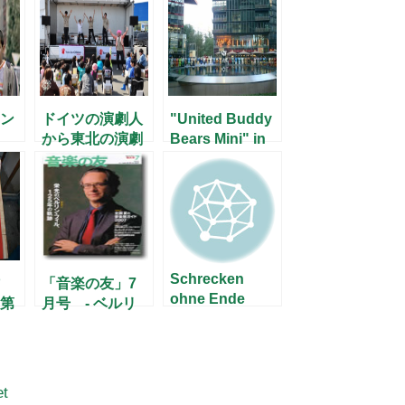
ン
ドイツの演劇人
"United Buddy
から東北の演劇
Bears Mini" in
人へ
Sony Center
Schrecken
「音楽の友」7
ohne Ende
第
月号 - ベルリ
せ
ン・フィル特集
–
et