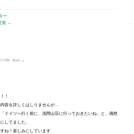
ター
受賞
→
-
:33 PM
Reply
·
→
す！！
の内容を詳しくはしりませんが…
、「ドイツへ行く前に、浅間山荘に行っておきたいね」と、偶然
題にしてました。
ですね！楽しみにしています