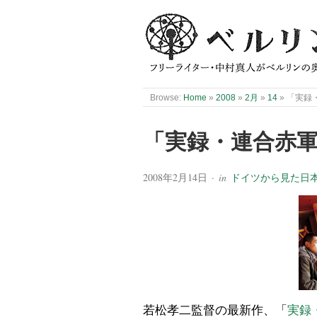
Browse:
Home
»
2008
»
2月
»
14
»
「実録
「実録・連合赤
2008年2月14日
· in
ドイツから見た日
若松孝二監督の最新作、「
実録