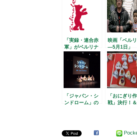
「実録・連合赤
映画「ベルリ
軍」がベルリナ
―5月1日」
ーレで受賞
「ジャパン・シ
「おにぎり作
ンドローム」の
戦」決行！＆
シンポジウム
2弾のお知ら
(3/19.20)
Pock