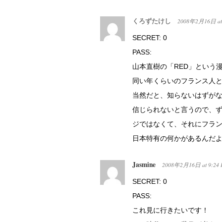
くろずたけし
2008年2月16日
a
SECRET: 0
PASS:
山本直樹の「RED」という
同い年くらいのフランス人と
当然だと、知らないはずが
信じられないと言うので、
ジではなくて、それにフラ
日本特有の何かがあるんだ
Jasmine
2008年2月16日
at
9:24
SECRET: 0
PASS:
これ見に行きたいです！