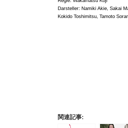
Regie: Wakamatsu Koji
Darsteller: Namiki Akie, Sakai M
Kokido Toshimitsu, Tamoto Soran
関連記事: