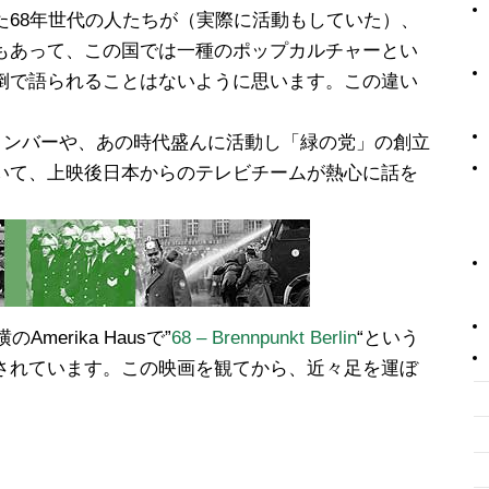
た68年世代の人たちが（実際に活動もしていた）、
もあって、この国では一種のポップカルチャーとい
倒で語られることはないように思います。この違い
元メンバーや、あの時代盛んに活動し「緑の党」の創立
いて、上映後日本からのテレビチームが熱心に話を
merika Hausで”
68 – Brennpunkt Berlin
“という
されています。この映画を観てから、近々足を運ぼ