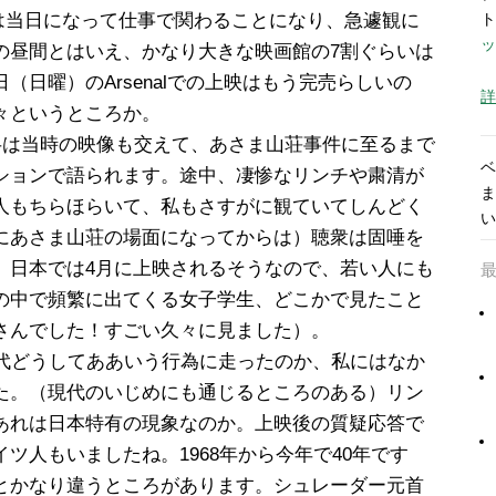
。実は当日になって仕事で関わることになり、急遽観に
ト
ッ
の昼間とはいえ、かなり大きな映画館の7割ぐらいは
（日曜）のArsenalでの上映はもう完売らしいの
詳
々というところか。
半は当時の映像も交えて、あさま山荘事件に至るまで
ベ
ションで語られます。途中、凄惨なリンチや粛清が
ま
人もちらほらいて、私もさすがに観ていてしんどく
い
にあさま山荘の場面になってからは）聴衆は固唾を
。日本では4月に上映されるそうなので、若い人にも
の中で頻繁に出てくる女子学生、どこかで見たこと
さんでした！すごい久々に見ました）。
時代どうしてああいう行為に走ったのか、私にはなか
た。（現代のいじめにも通じるところのある）リン
あれは日本特有の現象なのか。上映後の質疑応答で
ツ人もいましたね。1968年から今年で40年です
とかなり違うところがあります。シュレーダー元首