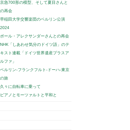
京急700形の模型、そして夏目さんと
の再会
早稲田大学交響楽団のベルリン公演
2024
ポール・アレクサンダーさんとの再会
NHK「しあわせ気分のドイツ語」のテ
キスト連載「ドイツ世界遺産プラスア
ルファ」
ベルリン-フランクフルト-ドーハ-東京
の旅
久々に自転車に乗って
ピアノとモーツァルトと平和と