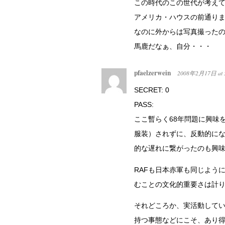
この時代のこの世代が考え
アメリカ・ハウスの前通り
なのに外からは写真撮った
馬鹿だなぁ、自分・・・
pfaelzerwein
2008年2月17日
at
SECRET: 0
PASS:
ここ暫らく68年問題に興味
服装）されずに、反動的に
的な遅れに繋がったのも興
RAFも日本赤軍も同じよう
むことの文化的重要さは計
それどころか、実活動して
持つ事態などにこそ、あり