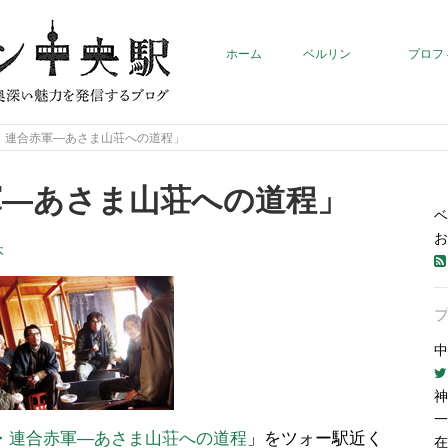
ホーム
ベルリン
プロフ
・連合赤軍―あさま山荘への道程」
軍―あさま山荘への道程」
ベ
お
本
中
神
一
・連合赤軍―あさま山荘への道程
」をツォー駅近く
在