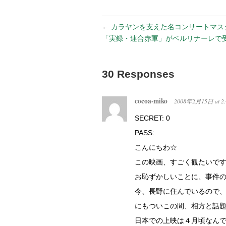
←
カラヤンを支えた名コンサートマス
「実録・連合赤軍」がベルリナーレで
30 Responses
cocoa-miko
2008年2月15日
at
2
SECRET: 0
PASS:
こんにちわ☆
この映画、すごく観たいで
お恥ずかしいことに、事件
今、長野に住んでいるので
にもついこの間、相方と話
日本での上映は４月頃なん