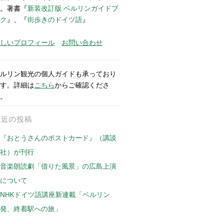
。著書『
新装改訂版 ベルリンガイドブ
ク
』、『
街歩きのドイツ語
』
しいプロフィール
お問い合わせ
ルリン観光の個人ガイドも承っており
す。詳細は
こちら
からご確認くださ
。
最近の投稿
『おとうさんのポストカード』（講談
社）が刊行
音楽朗読劇「借りた風景」の広島上演
について
NHKドイツ語講座新連載「ベルリン
発、終着駅への旅」