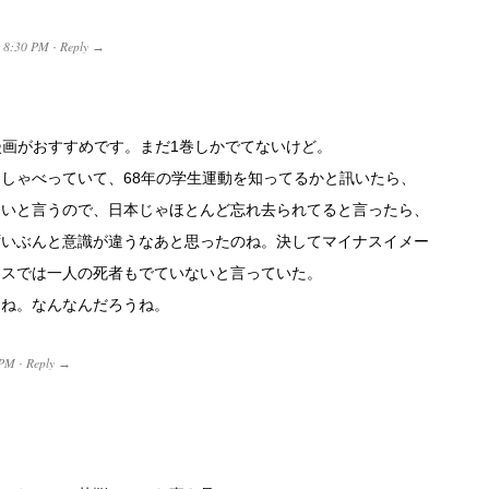
t
8:30 PM
Reply
·
→
漫画がおすすめです。まだ1巻しかでてないけど。
しゃべっていて、68年の学生運動を知ってるかと訊いたら、
ないと言うので、日本じゃほとんど忘れ去られてると言ったら、
ずいぶんと意識が違うなあと思ったのね。決してマイナスイメー
ンスでは一人の死者もでていないと言っていた。
よね。なんなんだろうね。
 PM
Reply
·
→