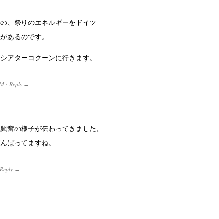
あの、祭りのエネルギーをドイツ
味があるのです。
のシアターコクーンに行きます。
PM
Reply
·
→
。興奮の様子が伝わってきました。
がんばってますね。
Reply
→