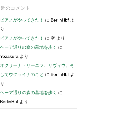
最近のコメント
ピアノがやってきた！
に
BerlinHbf
よ
り
ピアノがやってきた！
に
空
より
ヘーア通りの森の墓地を歩く
に
Yozakura
より
オクサーナ・リーニフ、リヴィウ、そ
してウクライナのこと
に
BerlinHbf
よ
り
ヘーア通りの森の墓地を歩く
に
BerlinHbf
より