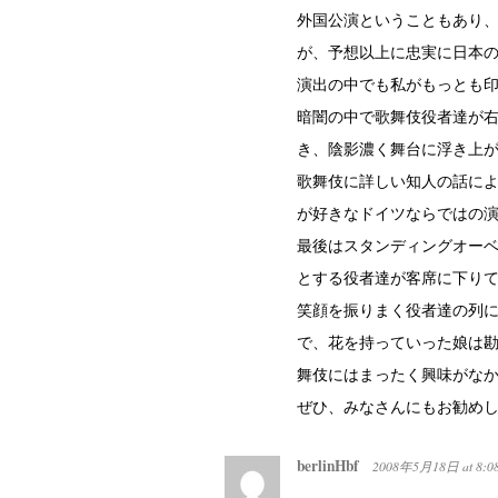
外国公演ということもあり
が、予想以上に忠実に日本
演出の中でも私がもっとも
暗闇の中で歌舞伎役者達が
き、陰影濃く舞台に浮き上
歌舞伎に詳しい知人の話に
が好きなドイツならではの
最後はスタンディングオー
とする役者達が客席に下り
笑顔を振りまく役者達の列
で、花を持っていった娘は
舞伎にはまったく興味がな
ぜひ、みなさんにもお勧め
berlinHbf
2008年5月18日
at
8:0