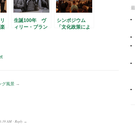
リ
生誕100年 ヴ
シンポジウム
楽
ィリー・ブラン
「文化政策によ
トの写真展
る中小都市の再
生」
et
ング風景
→
8:39 AM
Reply
·
→