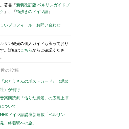
。著書『
新装改訂版 ベルリンガイドブ
ク
』、『
街歩きのドイツ語
』
しいプロフィール
お問い合わせ
ルリン観光の個人ガイドも承っており
す。詳細は
こちら
からご確認くださ
。
最近の投稿
『おとうさんのポストカード』（講談
社）が刊行
音楽朗読劇「借りた風景」の広島上演
について
NHKドイツ語講座新連載「ベルリン
発、終着駅への旅」