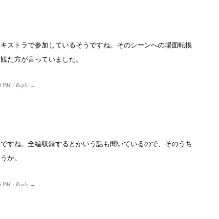
エキストラで参加しているそうですね。そのシーンへの場面転換
る観た方が言っていました。
0 PM
Reply
·
→
うですね。全編収録するとかいう話も聞いているので、そのうち
ょうか。
6 PM
Reply
·
→