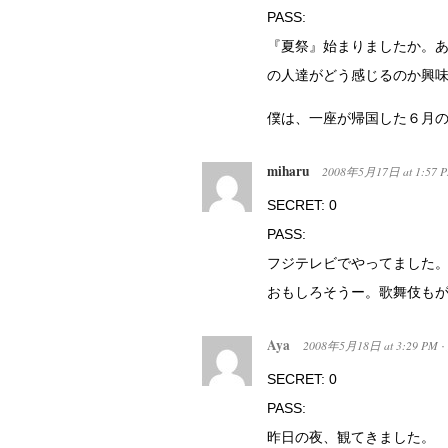
PASS:
『夏祭』始まりましたか。
の人達がどう感じるのか興
僕は、一座が帰国した６月
miharu
2008年5月17日
at
1:57 
SECRET: 0
PASS:
フジテレビでやってました
おもしろそうー。歌舞伎も
Aya
2008年5月18日
at
3:29 PM
·
SECRET: 0
PASS:
昨日の夜、観てきました。