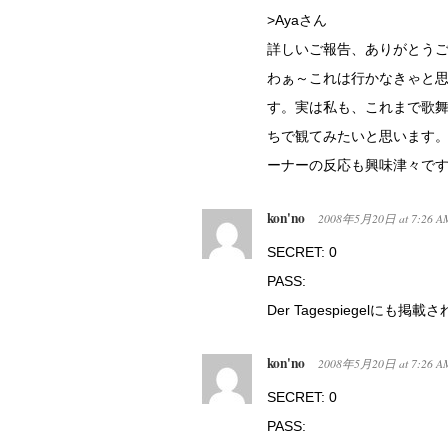
>Ayaさん
詳しいご報告、ありがとう
わぁ～これは行かなきゃと
す。実は私も、これまで歌
ちで観てみたいと思います
ーナーの反応も興味津々で
kon'no
2008年5月20日
at
7:26 A
SECRET: 0
PASS:
Der Tagespiegelにも掲
kon'no
2008年5月20日
at
7:26 A
SECRET: 0
PASS: