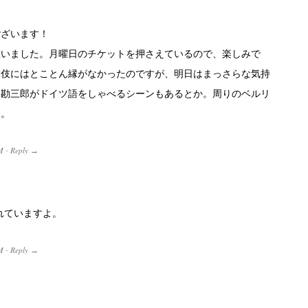
ございます！
思いました。月曜日のチケットを押さえているので、楽しみで
舞伎にはとことん縁がなかったのですが、明日はまっさらな気持
。勘三郎がドイツ語をしゃべるシーンもあるとか。周りのベルリ
す。
M
Reply
·
→
載されていますよ。
M
Reply
·
→