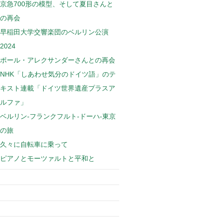
京急700形の模型、そして夏目さんと
の再会
早稲田大学交響楽団のベルリン公演
2024
ポール・アレクサンダーさんとの再会
NHK「しあわせ気分のドイツ語」のテ
キスト連載「ドイツ世界遺産プラスア
ルファ」
ベルリン-フランクフルト-ドーハ-東京
の旅
久々に自転車に乗って
ピアノとモーツァルトと平和と