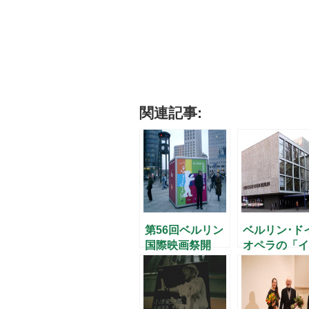
関連記事:
第56回ベルリン
ベルリン･ド
国際映画祭開
オペラの「イ
幕！
メネオ」論争