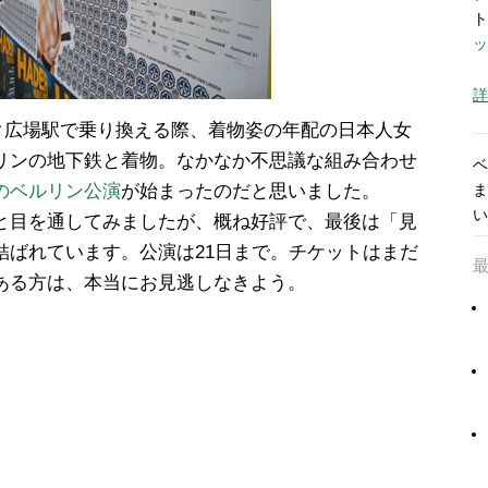
ト
ッ
詳
ク広場駅で乗り換える際、着物姿の年配の日本人女
リンの地下鉄と着物。なかなか不思議な組み合わせ
ベ
のベルリン公演
が始まったのだと思いました。
ま
い
と目を通してみましたが、概ね好評で、最後は「見
結ばれています。公演は21日まで。チケットはまだ
ある方は、本当にお見逃しなきよう。