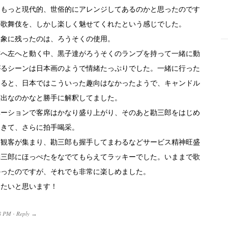
、もっと現代的、世俗的にアレンジしてあるのかと思ったのです
の歌舞伎を、しかし楽しく魅せてくれたという感じでした。
印象に残ったのは、ろうそくの使用。
右へ左へと動く中、黒子達がろうそくのランプを持って一緒に動
-
がるシーンは日本画のようで情緒たっぷりでした。一緒に行った
よると、日本ではこういった趣向はなかったようで、キャンドル
演出なのかなと勝手に解釈してました。
ベーションで客席はかなり盛り上がり、そのあと勘三郎をはじめ
てきて、さらに拍手喝采。
に観客が集まり、勘三郎も握手してまわるなどサービス精神旺盛
勘三郎にほっぺたをなでてもらえてラッキーでした。いままで歌
かったのですが、それでも非常に楽しめました。
したいと思います！
8 PM
Reply
·
→