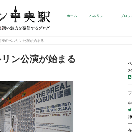
ホーム
ベルリン
プロフ
村座のベルリン公演が始まる
ルリン公演が始まる
ベ
お
中
神
一
在