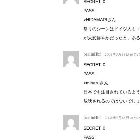
SECRET: 0
PASS:
>HIDAMARIさん
祭りのシーンはドイツ人も
が大変鮮やかだったと、あ
berlinHbf
2008年5月18日
at
8:1
SECRET: 0
PASS:
>miharuさん
日本でも注目されているよ
放映されるのではないでし
berlinHbf
2008年5月18日
at
8:1
SECRET: 0
PASS: