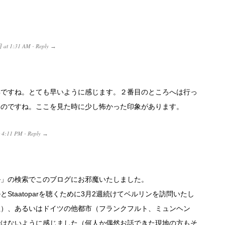
日
at
1:31 AM
Reply
·
→
年ですね。とても早いように感じます。２番目のところへは行っ
たのですね。ここを見た時に少し怖かった印象があります。
t
4:11 PM
Reply
·
→
ル」の検索でこのブログにお邪魔いたしました。
Staatoparを聴くために3月2週続けてベルリンを訪問いたし
住）、あるいはドイツの他都市（フランクフルト、ミュンヘン
ではないように感じました（何人か偶然お話できた現地の方もそ