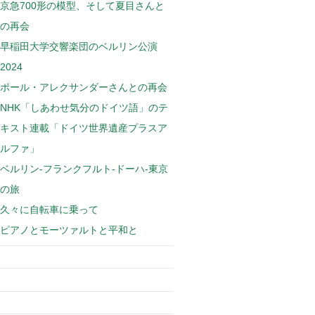
京急700形の模型、そして夏目さんと
の再会
早稲田大学交響楽団のベルリン公演
2024
ポール・アレクサンダーさんとの再会
NHK「しあわせ気分のドイツ語」のテ
キスト連載「ドイツ世界遺産プラスア
ルファ」
ベルリン-フランクフルト-ドーハ-東京
の旅
久々に自転車に乗って
ピアノとモーツァルトと平和と