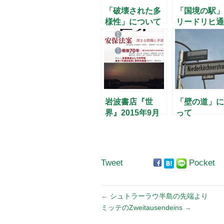
「破壊された多
「国境の駅」
様性」について
リードリヒ通
考える年
駅の100年(2)
岩波書店『世
「壁の道」に
界』2015年9月
って
号 – ドイツ人と
「5月8日」-
Tweet
Pocket
←
シュトラーラウ半島の先端より
ミッテのZweitausendeins
→