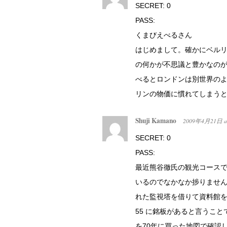
SECRET: 0
PASS:
くまびえべるさん
はじめまして。確かにベル
の何かが不思議と豊かなのが
べるとロンドンは別世界の
リンの物価に慣れてしまうと
Shuji Kamano
2009年4月21日
a
SECRET: 0
PASS:
最近熊谷徹氏の観光コース
いるのでなかなか捗りません。少し気に
れた監視塔を借りて資料館を開いて
55 に銘板があると言うことです
を70年に買った地図で確認