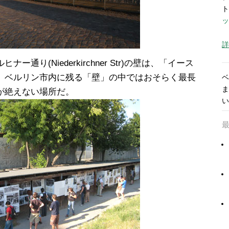
ト
ッ
詳
通り(Niederkirchner Str)の壁は、「イース
、ベルリン市内に残る「壁」の中ではおそらく最長
ベ
ま
が絶えない場所だ。
い