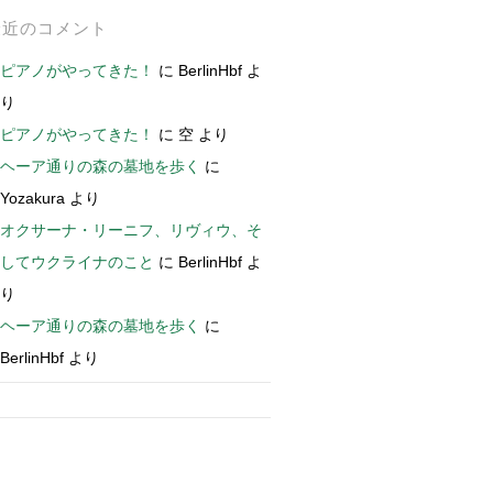
最近のコメント
ピアノがやってきた！
に
BerlinHbf
よ
り
ピアノがやってきた！
に
空
より
ヘーア通りの森の墓地を歩く
に
Yozakura
より
オクサーナ・リーニフ、リヴィウ、そ
してウクライナのこと
に
BerlinHbf
よ
り
ヘーア通りの森の墓地を歩く
に
BerlinHbf
より