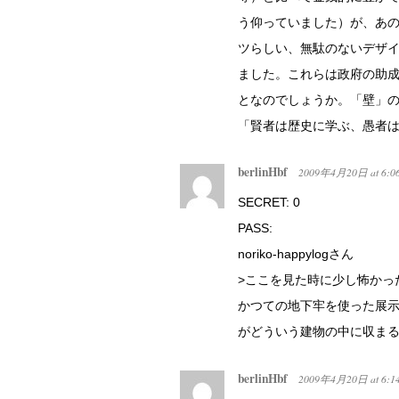
う仰っていました）が、あ
ツらしい、無駄のないデザ
ました。これらは政府の助
となのでしょうか。「壁」
「賢者は歴史に学ぶ、愚者
berlinHbf
2009年4月20日
at
6:0
SECRET: 0
PASS:
noriko-happylogさん
>ここを見た時に少し怖かっ
かつての地下牢を使った展
がどういう建物の中に収ま
berlinHbf
2009年4月20日
at
6:1