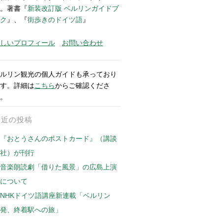
。著書『
新装改訂版 ベルリンガイドブ
ク
』、『
街歩きのドイツ語
』
しいプロフィール
お問い合わせ
ルリン観光の個人ガイドも承っており
す。詳細は
こちら
からご確認くださ
。
最近の投稿
『おとうさんのポストカード』（講談
社）が刊行
音楽朗読劇「借りた風景」の広島上演
について
NHKドイツ語講座新連載「ベルリン
発、終着駅への旅」