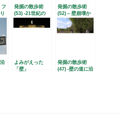
 フ
発掘の散歩術
発掘の散歩術
り
(53) -21世紀の
(52) – 壁崩壊か
「消費のカテド
ら25年、「涙の
ラル」が誕生-
宮殿」で越境体
験 –
沿
よみがえった
発掘の散歩術
「壁」
(47) -壁の道に沿
って走ろう！-