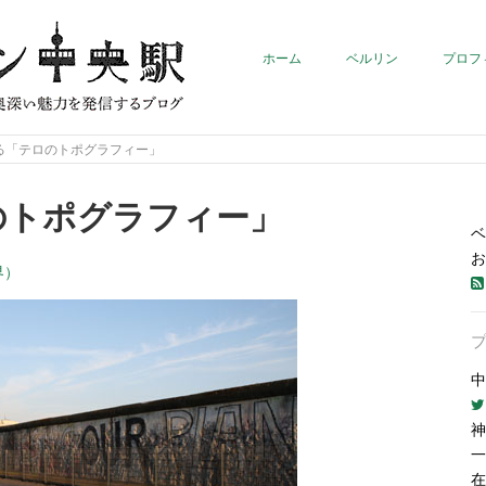
ホーム
ベルリン
プロフ
る「テロのトポグラフィー」
のトポグラフィー」
ベ
お
界）
中
神
一
在