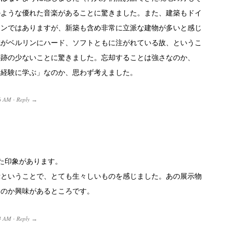
のような優れた音楽があることに驚きました。また、建築もドイ
インではありますが、新築も含め非常に立派な建物が多いと感じ
成がベルリンにハード、ソフトともに注がれている故、というこ
の跡の少ないことに驚きました。忘却することは強さなのか、
は経験に学ぶ」なのか、思わず考えました。
6 AM
Reply
·
→
た印象があります。
示ということで、とても生々しいものを感じました。あの展示物
るのか興味があるところです。
4 AM
Reply
·
→