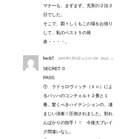
マナーも、まずまず。充実の２泊３
日でした。
そこで、図々しくもこの場をお借り
して、私のベスト５の発
表・・・・。
bach!!
2009年5月9日
at
2:43 AM
Reply
·
→
SECRET: 0
PASS:
① ラドゥロヴィッチ（Ｖｎ）によ
るバッハのコンチェルト２番と１
番。驚くべきハイテンションの、凄
まじい演奏！圧倒されました。割れ
んばかりの拍手！！ 今後大ブレイ
ク間違いなし。