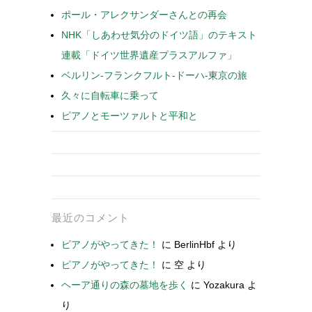
ポール・アレクサンダーさんとの再会
NHK「しあわせ気分のドイツ語」のテキスト
連載「ドイツ世界遺産プラスアルファ」
ベルリン-フランクフルト-ドーハ-東京の旅
久々に自転車に乗って
ピアノとモーツァルトと平和と
最近のコメント
ピアノがやってきた！
に
BerlinHbf
より
ピアノがやってきた！
に
空
より
ヘーア通りの森の墓地を歩く
に
Yozakura
よ
り