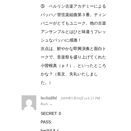
⑤ ベルリン古楽アカデミーによる
バッハ／管弦楽組曲第３番。ティン
パニーがとてもユニーク。他の古楽
アンサンブルとはひと味違うフレッ
シュなバッハに感激！
次点は、鮮やかな即興演奏と面白ト
ークで、音楽祭を盛り上げてくれた
小曽根真（ｐｆ）、といったところ
かな？（長文、失礼いたしまし
た。）
berlinHbf
2009年5月10日
at
6:21 PM
·
Reply
→
SECRET: 0
PASS:
bach!!さん