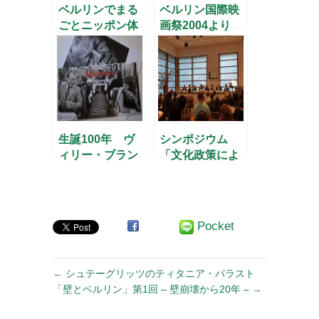
ベルリンでまる
ベルリン国際映
ごとニッポン体
画祭2004より
験！
生誕100年 ヴ
シンポジウム
ィリー・ブラン
「文化政策によ
トの写真展
る中小都市の再
生」
Pocket
←
シュテーグリッツのティタニア・パラスト
「壁とベルリン」第1回 – 壁崩壊から20年 –
→