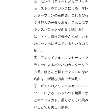
② センペ（Ｃｅｍ）／カプリッチ
ョ・ストラヴアガンテによる、マレ
とクープランの室内楽。これもびっ
くり仰天の完璧な演奏。こんなにフ
ランスバロックが面白く聴けると
は・・・。曽根麻矢子さんが、いま
だにセンペに学んでいるというのも
納得。
③ アンタイ／ル・コンセール・フ
ランセによるバッハのカンタータ９
３番。ほとんど聴くチャンスのない
名曲を、斬新な演奏で大満足！
④ ピエルロ／リチェルカーレコン
ソートによる、バッハのト短調ミサ
とマニフィカト。柔らかく心に染み
いるとても美しい演奏。