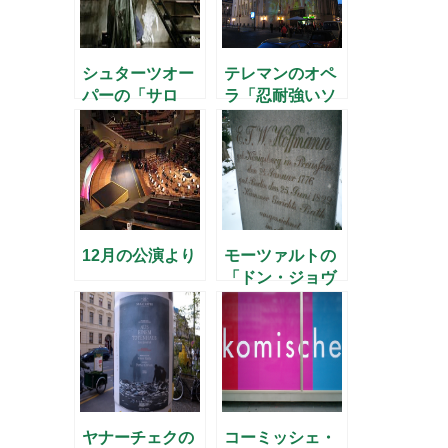
シュターツオー
テレマンのオペ
パーの「サロ
ラ「忍耐強いソ
メ」
クラテス」公演
12月の公演より
モーツァルトの
「ドン・ジョヴ
ァンニ」と
E.T.A.ホフマン
ヤナーチェクの
コーミッシェ・