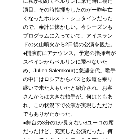
に私が初めてベルリンに来た時に観た
演目。その時指揮をしたのが一昨年亡
くなったホルスト・シュタインだった
ので、余計に懐かしい。今シーズンも
プログラムに入っていて、アイスラン
ドの火山噴火から2日後の公演を観た。
●開演前にアナウンス。予定の指揮者が
スペインからベルリンに飛べないた
め、Julien Salemkourに急遽交代。歌手
の中にはロシアからバスと鉄道を乗り
継いで来た人もいたと紹介され、お客
さんからは大きな拍手が。何はともあ
れ、この状況下で公演が実現しただけ
でもありがたかった。
●舞台の3分の1が見えない8ユーロの席
だったけど、充実した公演だった。何