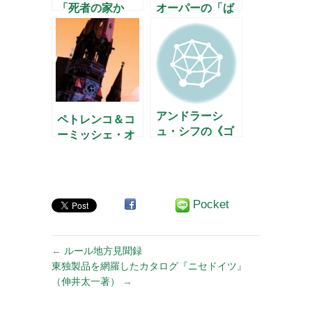
「死者の家か
オーパーの「ば
ら」
らの騎士」新演
@Staatsoper
出！
Berlin
アンドラーシ
ペトレンコ＆コ
ュ・シフの《ゴ
ーミッシェ・オ
ルトベルク変奏
ーパーのニュー
曲》
イヤーコンサー
ト
Pocket
←
ルール地方見聞録
東独製品を網羅したカタログ『ニセドイツ』
（伸井太一著）
→