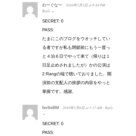
わーぐなー
2010年5月3日
at
8:44 PM
·
Reply
→
SECRET: 0
PASS:
たまにこのブログをウオッチしてい
る者ですが私も閉鎖前にもう一度っ
と４泊６日でやって来て（帰りは１
日足止めされましたが）かの公演は
2.Rangの端で聴いておりました。開
演前の支配人の挨拶の内容をやっと
掌握です。感謝。
berlinHbf
2010年5月6日
at
5:37 AM
Reply
·
→
SECRET: 0
PASS: