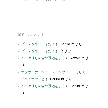
最近のコメント
ピアノがやってきた！
に
BerlinHbf
より
ピアノがやってきた！
に
空
より
ヘーア通りの森の墓地を歩く
に
Yozakura
よ
り
オクサーナ・リーニフ、リヴィウ、そしてウ
クライナのこと
に
BerlinHbf
より
ヘーア通りの森の墓地を歩く
に
BerlinHbf
よ
り