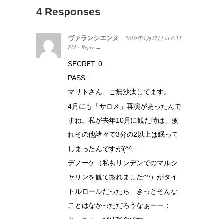
4 Responses
ヴァランシエンヌ
2010年4月27日
at
8:33
PM
Reply
·
→
SECRET: 0
PASS:
マサトさん、ご無沙汰してます。
4月にも「サロメ」再演があったんで
すね。私が去年10月に観た時は、疲
れその他諸々で3分の2以上は眠って
しまったんですが(^^;
デノーケ（私もリンデンでのマルシ
ャリンを観て惚れました^^）がタイ
トルロールだったら、きっとそんな
ことはなかっただろうなぁーー；