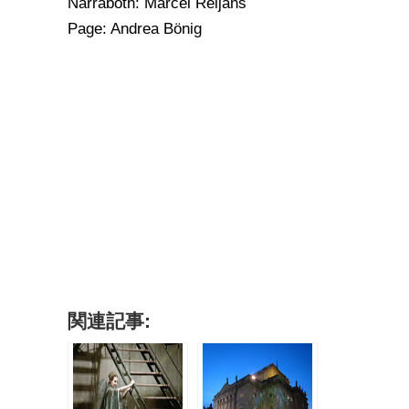
Narraboth: Marcel Reijans
Page: Andrea Bönig
関連記事: