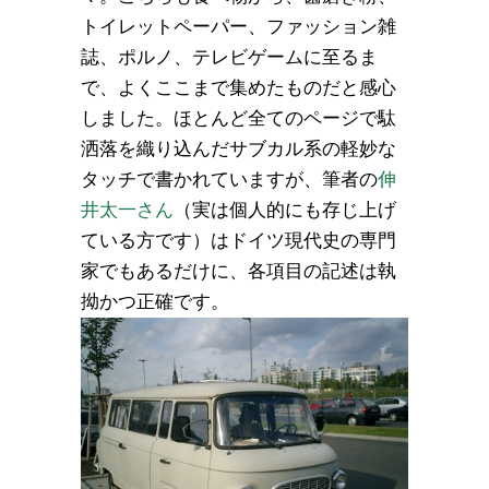
トイレットペーパー、ファッション雑
誌、ポルノ、テレビゲームに至るま
で、よくここまで集めたものだと感心
しました。ほとんど全てのページで駄
洒落を織り込んだサブカル系の軽妙な
タッチで書かれていますが、筆者の
伸
井太一さん
（実は個人的にも存じ上げ
ている方です）はドイツ現代史の専門
家でもあるだけに、各項目の記述は執
拗かつ正確です。