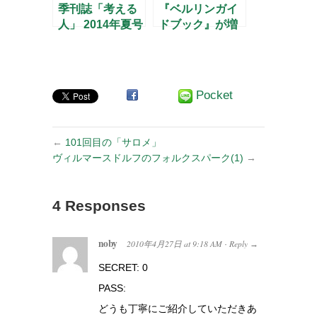
季刊誌「考える
『ベルリンガイ
人」 2014年夏号
ドブック』が増
– もうひとつの
刷されました
レクラム文庫 –
Pocket
←
101回目の「サロメ」
ヴィルマースドルフのフォルクスパーク(1)
→
4 Responses
noby
2010年4月27日
at
9:18 AM
Reply
·
→
SECRET: 0
PASS:
どうも丁寧にご紹介していただきあ