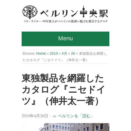
Menu
Browse:
Home
»
2010
»
4月
»
26
»
東独製品を網羅し
たカタログ『ニセドイツ』（伸井太一著）
東独製品を網羅した
カタログ『ニセドイ
ツ』（伸井太一著）
2010年4月26日
· in
ベルリンを「読む」