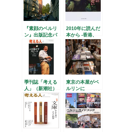
『素顔のベルリ
2010年に読んだ
ン』出版記念パ
本から -香港、
ーティーのお知
ソ連、中国、エ
らせ
ルベの東-
季刊誌「考える
東京の本屋がベ
人」（新潮社）
ルリンに
と本との出会い