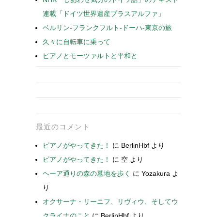
連載「ドイツ世界遺産プラスアルファ」
ベルリン-フランクフルト-ドーハ-東京の旅
久々に自転車に乗って
ピアノとモーツァルトと平和と
最近のコメント
ピアノがやってきた！
に
BerlinHbf
より
ピアノがやってきた！
に
空
より
ヘーア通りの森の墓地を歩く
に
Yozakura
よ
り
オクサーナ・リーニフ、リヴィウ、そしてウ
クライナのこと
に
BerlinHbf
より