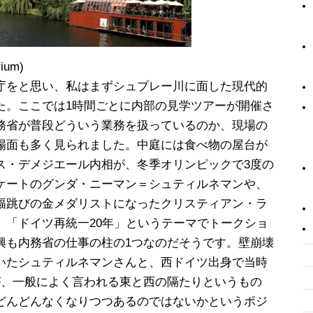
ium)
庁をと思い、私はまずシュプレー川に面した現代的
た。ここでは1時間ごとに内部の見学ツアーが開催さ
務省が普段どういう業務を扱っているのか、現場の
場面も多く見られました。中庭には食べ物の屋台が
ス・デメジエール内相が、冬季オリンピックで3度の
ケートのグンダ・ニーマン＝シュティルネマンや、
幅跳びの金メダリストになったクリスティアン・ラ
、「ドイツ再統一20年」というテーマでトークショ
興も内務省の仕事の柱の1つなのだそうです。壁崩壊
いたシュティルネマンさんと、西ドイツ出身で当時
が、一般によく言われる東と西の隔たりというもの
どんどんなくなりつつあるのではないかというポジ