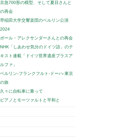
京急700形の模型、そして夏目さんと
の再会
早稲田大学交響楽団のベルリン公演
2024
ポール・アレクサンダーさんとの再会
NHK「しあわせ気分のドイツ語」のテ
キスト連載「ドイツ世界遺産プラスア
ルファ」
ベルリン-フランクフルト-ドーハ-東京
の旅
久々に自転車に乗って
ピアノとモーツァルトと平和と