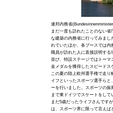
連邦内務省(Bundesinnenminister
まだ一度も訪れたことのない省
な建築の内務省に行ってみまし
れていたほか、各ブースでは内
職員が訪れた人に直接説明する
並び、特設ステージではトーマ
金メダルを獲得したスピードス
この夏の陸上欧州選手権で走り
イフといったスポーツ選手らと
ーを行いました。スポーツの振
まで東ドイツでスケートをして
まだ5歳だったライフさんです
は、スポーツ界に限って言えば