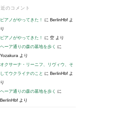
最近のコメント
ピアノがやってきた！
に
BerlinHbf
よ
り
ピアノがやってきた！
に
空
より
ヘーア通りの森の墓地を歩く
に
Yozakura
より
オクサーナ・リーニフ、リヴィウ、そ
してウクライナのこと
に
BerlinHbf
よ
り
ヘーア通りの森の墓地を歩く
に
BerlinHbf
より