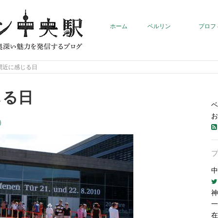
ホーム
ベルリン
プロフ
間近に感じる日
じる日
ベ
お
）
中
神
一
在