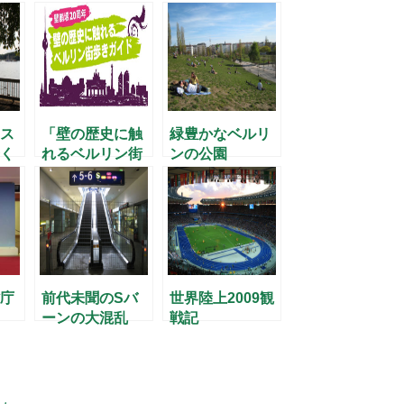
ス
「壁の歴史に触
緑豊かなベルリ
く
れるベルリン街
ンの公園
歩きガイド」
庁
前代未聞のSバ
世界陸上2009観
ーンの大混乱
戦記