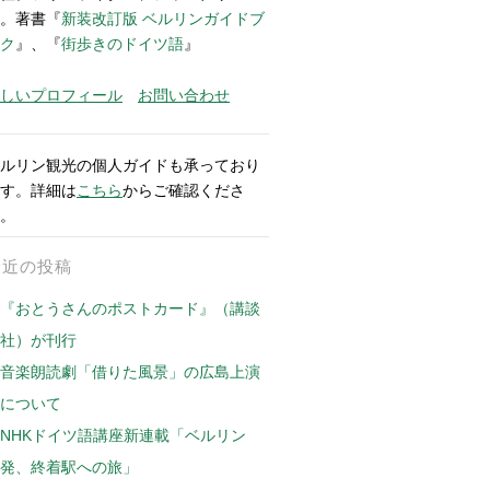
。著書『
新装改訂版 ベルリンガイドブ
ク
』、『
街歩きのドイツ語
』
しいプロフィール
お問い合わせ
ルリン観光の個人ガイドも承っており
す。詳細は
こちら
からご確認くださ
。
最近の投稿
『おとうさんのポストカード』（講談
社）が刊行
音楽朗読劇「借りた風景」の広島上演
について
NHKドイツ語講座新連載「ベルリン
発、終着駅への旅」