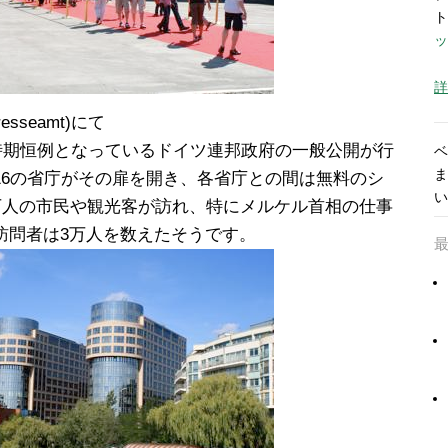
ト
ッ
詳
sseamt)にて
の時期恒例となっているドイツ連邦政府の一般公開が行
ベ
ま
16の省庁がその扉を開き、各省庁との間は無料のシ
い
万人の市民や観光客が訪れ、特にメルケル首相の仕事
訪問者は3万人を数えたそうです。