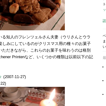
ト
ッ
詳
ベ
いる知人のフレンツェルさん夫妻（ウリさんとウラ
ま
回楽しみにしているのがクリスマス用の種々のお菓子
い
いただきながら、これらのお菓子を味わうのは格別
ener Printenなど、いくつかの種類は以前以下の記
々
(2007-11-27)
-22)