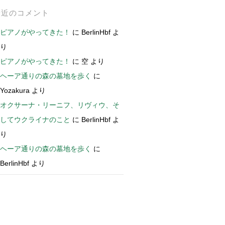
最近のコメント
ピアノがやってきた！
に
BerlinHbf
よ
り
ピアノがやってきた！
に
空
より
ヘーア通りの森の墓地を歩く
に
Yozakura
より
オクサーナ・リーニフ、リヴィウ、そ
してウクライナのこと
に
BerlinHbf
よ
り
ヘーア通りの森の墓地を歩く
に
BerlinHbf
より