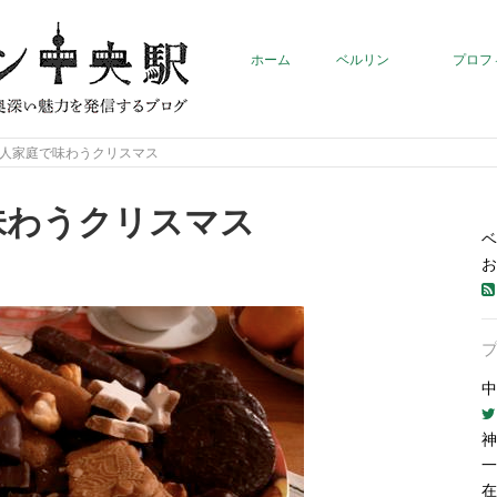
ホーム
ベルリン
プロフ
人家庭で味わうクリスマス
味わうクリスマス
ベ
お
中
神
一
在