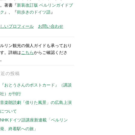
。著書『
新装改訂版 ベルリンガイドブ
ク
』、『
街歩きのドイツ語
』
しいプロフィール
お問い合わせ
ルリン観光の個人ガイドも承っており
す。詳細は
こちら
からご確認くださ
。
最近の投稿
『おとうさんのポストカード』（講談
社）が刊行
音楽朗読劇「借りた風景」の広島上演
について
NHKドイツ語講座新連載「ベルリン
発、終着駅への旅」