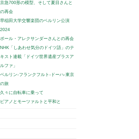
京急700形の模型、そして夏目さんと
の再会
早稲田大学交響楽団のベルリン公演
2024
ポール・アレクサンダーさんとの再会
NHK「しあわせ気分のドイツ語」のテ
キスト連載「ドイツ世界遺産プラスア
ルファ」
ベルリン-フランクフルト-ドーハ-東京
の旅
久々に自転車に乗って
ピアノとモーツァルトと平和と