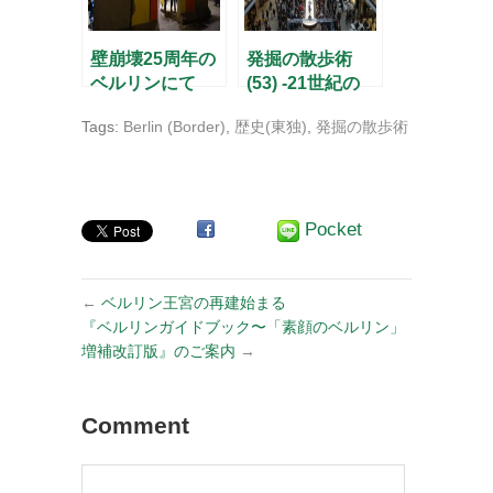
壁崩壊25周年の
発掘の散歩術
ベルリンにて
(53) -21世紀の
「消費のカテド
Tags:
Berlin (Border)
,
歴史(東独)
,
発掘の散歩術
ラル」が誕生-
Pocket
←
ベルリン王宮の再建始まる
『ベルリンガイドブック〜「素顔のベルリン」
増補改訂版』のご案内
→
Comment