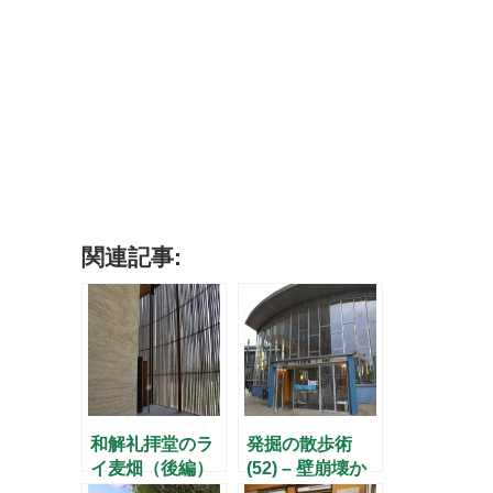
関連記事:
和解礼拝堂のラ
発掘の散歩術
イ麦畑（後編）
(52) – 壁崩壊か
〜平和のパン〜
ら25年、「涙の