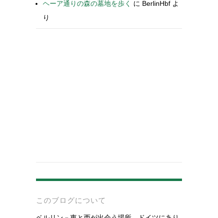
ヘーア通りの森の墓地を歩く
に
BerlinHbf
よ
り
-
このブログについて
ベルリン－東と西が出会う場所。ドイツにあり