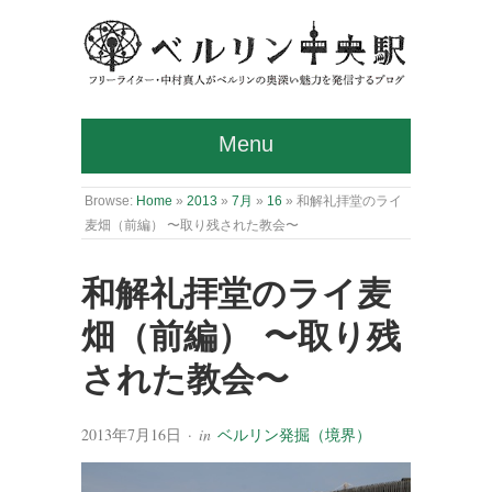
Menu
Browse:
Home
»
2013
»
7月
»
16
»
和解礼拝堂のライ
麦畑（前編） 〜取り残された教会〜
和解礼拝堂のライ麦
畑（前編） 〜取り残
された教会〜
2013年7月16日
· in
ベルリン発掘（境界）