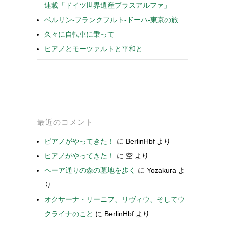
連載「ドイツ世界遺産プラスアルファ」
ベルリン-フランクフルト-ドーハ-東京の旅
久々に自転車に乗って
ピアノとモーツァルトと平和と
最近のコメント
ピアノがやってきた！
に
BerlinHbf
より
ピアノがやってきた！
に
空
より
ヘーア通りの森の墓地を歩く
に
Yozakura
よ
り
オクサーナ・リーニフ、リヴィウ、そしてウ
クライナのこと
に
BerlinHbf
より