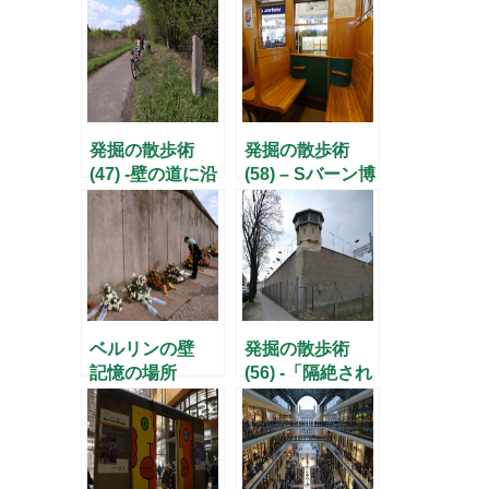
宮殿」で越境体
験 –
発掘の散歩術
発掘の散歩術
(47) -壁の道に沿
(58) – Sバーン博
って走ろう！-
物館でノスタル
ジーに浸る –
ベルリンの壁
発掘の散歩術
記憶の場所
(56) -「隔絶され
た場所」ホーエ
ンシェーンハウ
ゼン-