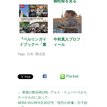
御柱祭を見る
『ベルリンガイ
中村真人プロフ
ドブック〜「素
ィール
顔のベルリン」
Tags:
日本
,
横須賀
増補改訂版』の
ご案内
Pocket
←
発掘の散歩術(38) -アルト・リュバースから
テーゲル川に沿って-
AERA 2013年9月30日号「現代の肖像」日下紗