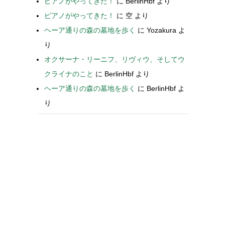
ピアノがやってきた！
に
BerlinHbf
より
ピアノがやってきた！
に
空
より
ヘーア通りの森の墓地を歩く
に
Yozakura
よ
り
オクサーナ・リーニフ、リヴィウ、そしてウ
クライナのこと
に
BerlinHbf
より
ヘーア通りの森の墓地を歩く
に
BerlinHbf
よ
り