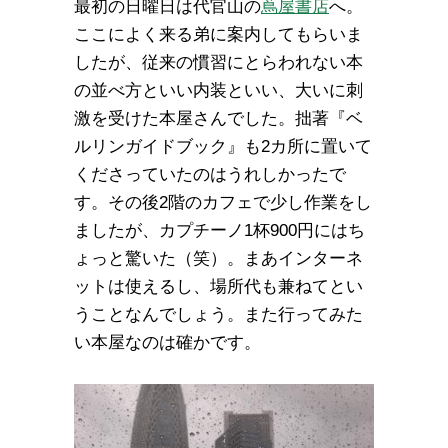
最初の日曜日は代官山の
蔦屋書店
へ。
ここによく来る弟に案内してもらいま
したが、従来の慣習にとらわれない本
の並べ方といい内装といい、大いに刺
激を受けた本屋さんでした。拙著『ベ
ルリンガイドブック』も2カ所に置いて
くださっていたのはうれしかったで
す。その後2階のカフェで少し作業をし
ましたが、カプチーノ1杯900円にはち
ょっと驚いた（笑）。まあインターネ
ットは使えるし、場所代も兼ねてとい
うことなんでしょう。また行ってみた
い本屋なのは確かです。