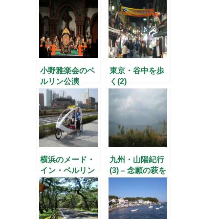
小野雅楽会のベ
東京・谷中を歩
ルリン公演
く(2)
横浜のメード・
九州・山陽紀行
イン・ベルリン
(3) – 念願の萩を
訪ねる –