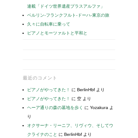
連載「ドイツ世界遺産プラスアルファ」
ベルリン-フランクフルト-ドーハ-東京の旅
久々に自転車に乗って
ピアノとモーツァルトと平和と
最近のコメント
ピアノがやってきた！
に
BerlinHbf
より
ピアノがやってきた！
に
空
より
ヘーア通りの森の墓地を歩く
に
Yozakura
よ
り
オクサーナ・リーニフ、リヴィウ、そしてウ
クライナのこと
に
BerlinHbf
より