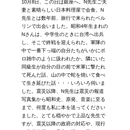
10月8日、この日は銀座へ。N先生ご夫
妻と素晴らしい日本料理屋で会食。N
先生とは数年前、旅行で来られたベル
リンで出会いました。昭和4年生まれの
Nさんは、中学生のときに台湾へ出兵
し、そこで終戦を迎えられた。軍隊の
中で一番下っ端の自分たちがいかにボ
ロ雑巾のように扱われたか。隣にいた
同級生が自分の目の前で米軍に撃たれ
て死んだ話、山の中で蛇を焼いて食べ
て生き延びた話・・・いろいろ伺いま
した。震災以降、N先生は震災の報道
写真集から昭和史、原発、音楽に至る
まで、何度も私に本を送ってください
ました。とても穏やかで上品な先生で
すが、震災以降の政府の対応や、現行