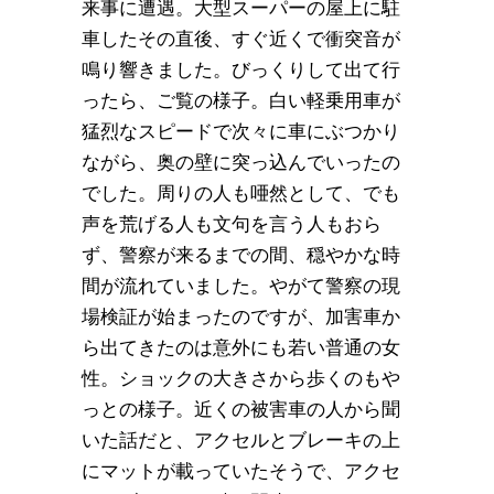
来事に遭遇。大型スーパーの屋上に駐
車したその直後、すぐ近くで衝突音が
鳴り響きました。びっくりして出て行
ったら、ご覧の様子。白い軽乗用車が
猛烈なスピードで次々に車にぶつかり
ながら、奥の壁に突っ込んでいったの
でした。周りの人も唖然として、でも
声を荒げる人も文句を言う人もおら
ず、警察が来るまでの間、穏やかな時
間が流れていました。やがて警察の現
場検証が始まったのですが、加害車か
ら出てきたのは意外にも若い普通の女
性。ショックの大きさから歩くのもや
っとの様子。近くの被害車の人から聞
いた話だと、アクセルとブレーキの上
にマットが載っていたそうで、アクセ