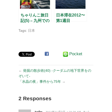
ちゃりんこ旅日
日本滞在2012〜
記(5) – 九州での
第1週目
日々 –
Tags:
日本
Pocket
←
発掘の散歩術(40) -クーダムの地下世界をの
ぞいて-
「水晶の夜」事件から75年
→
2 Responses
tsubu
2013年11月7日
at
10:28 AM
Reply
·
→