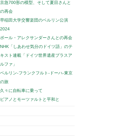
京急700形の模型、そして夏目さんと
の再会
早稲田大学交響楽団のベルリン公演
2024
ポール・アレクサンダーさんとの再会
NHK「しあわせ気分のドイツ語」のテ
キスト連載「ドイツ世界遺産プラスア
ルファ」
ベルリン-フランクフルト-ドーハ-東京
の旅
久々に自転車に乗って
ピアノとモーツァルトと平和と