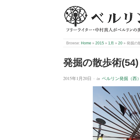
Browse:
Home
»
2015
»
1月
»
20
»
発掘の散
発掘の散歩術(54
2015年1月20日
· in
ベルリン発掘（西