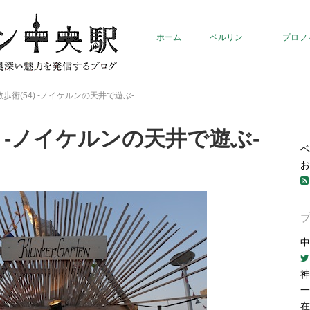
ホーム
ベルリン
プロフ
歩術(54) -ノイケルンの天井で遊ぶ-
) -ノイケルンの天井で遊ぶ-
ベ
お
）
中
神
一
在