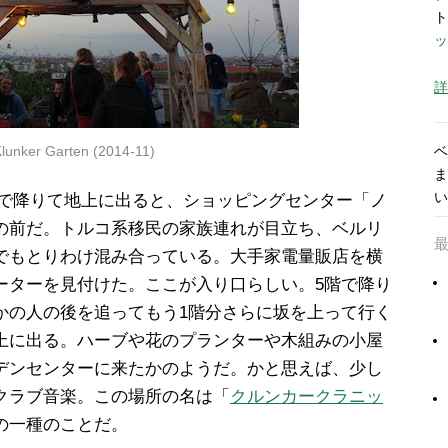
ト
ッ
詳
lunker Garten (2014-11)
ベ
ま
い
駅で降りて地上に出ると、ショッピングセンター「ノ
の前だ。トルコ系移民の家族連れが目立ち、ベルリ
でもとりわけ混み合っている。大手家電量販店を横
ーターを見付けた。ここが入り口らしい。5階で降り
かの人の後を追ってもう1階分さらに坂を上って行く
上に出る。ハーブや花のプランターや木組みの小屋
デンセンターに来たかのようだ。かと思えば、少し
クラブ音楽。この場所の名は「
クルンカークラニッ
の一種のことだ。