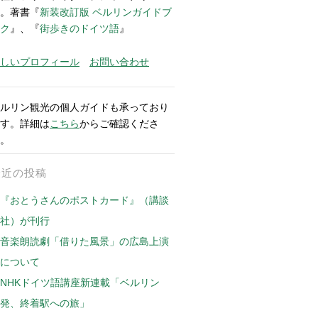
。著書『
新装改訂版 ベルリンガイドブ
ク
』、『
街歩きのドイツ語
』
しいプロフィール
お問い合わせ
ルリン観光の個人ガイドも承っており
す。詳細は
こちら
からご確認くださ
。
最近の投稿
『おとうさんのポストカード』（講談
社）が刊行
音楽朗読劇「借りた風景」の広島上演
について
NHKドイツ語講座新連載「ベルリン
発、終着駅への旅」