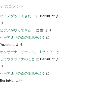
最近のコメント
ピアノがやってきた！
に
BerlinHbf
よ
り
ピアノがやってきた！
に
空
より
ヘーア通りの森の墓地を歩く
に
Yozakura
より
オクサーナ・リーニフ、リヴィウ、そ
してウクライナのこと
に
BerlinHbf
よ
り
ヘーア通りの森の墓地を歩く
に
BerlinHbf
より