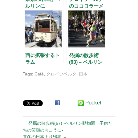
ルリンに
のココロラーメ
ン
西に拡張するト
発掘の散歩術
ラム
(63) – ベルリン
マラソンのスス
Tags:
Café
,
クロイツベルク
,
日本
メ –
Pocket
←
発掘の散歩術(67) -ベルリン動物園 子供た
ちの笑顔の向こうに-
真冬の日本より帰宅
→