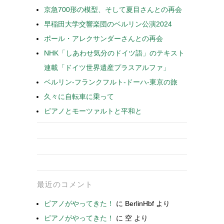
京急700形の模型、そして夏目さんとの再会
早稲田大学交響楽団のベルリン公演2024
ポール・アレクサンダーさんとの再会
NHK「しあわせ気分のドイツ語」のテキスト
連載「ドイツ世界遺産プラスアルファ」
ベルリン-フランクフルト-ドーハ-東京の旅
久々に自転車に乗って
ピアノとモーツァルトと平和と
最近のコメント
ピアノがやってきた！
に
BerlinHbf
より
ピアノがやってきた！
に
空
より