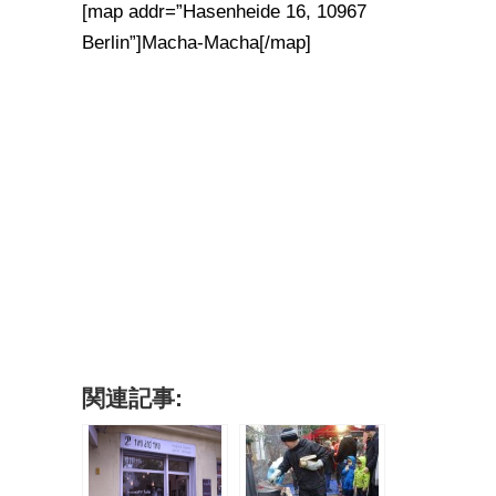
[map addr=”Hasenheide 16, 10967
Berlin”]Macha-Macha[/map]
関連記事: