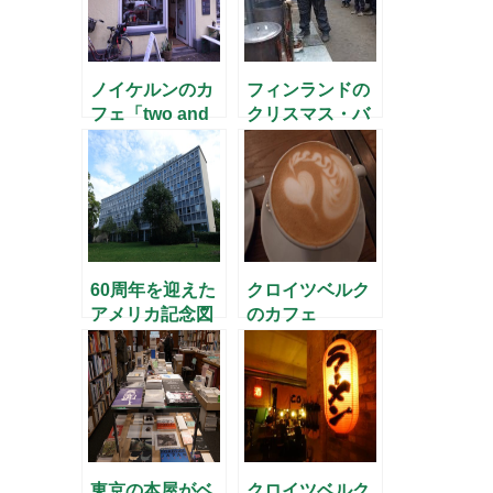
ノイケルンのカ
フィンランドの
フェ「two and
クリスマス・バ
two」
ザー
60周年を迎えた
クロイツベルク
アメリカ記念図
のカフェ
書館
Chapter One
東京の本屋がベ
クロイツベルク