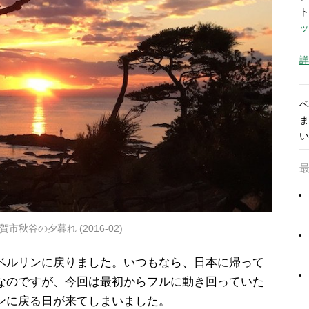
ト
ッ
詳
ベ
ま
い
賀市秋谷の夕暮れ (2016-02)
ベルリンに戻りました。いつもなら、日本に帰って
なのですが、今回は最初からフルに動き回っていた
ンに戻る日が来てしまいました。