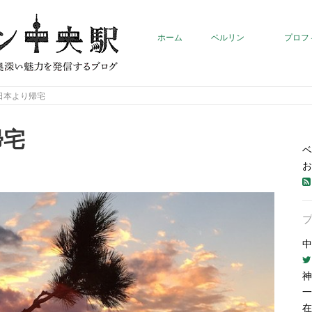
ホーム
ベルリン
プロフ
日本より帰宅
帰宅
ベ
お
中
神
一
在