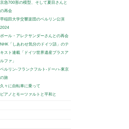
京急700形の模型、そして夏目さんと
の再会
早稲田大学交響楽団のベルリン公演
2024
ポール・アレクサンダーさんとの再会
NHK「しあわせ気分のドイツ語」のテ
キスト連載「ドイツ世界遺産プラスア
ルファ」
ベルリン-フランクフルト-ドーハ-東京
の旅
久々に自転車に乗って
ピアノとモーツァルトと平和と