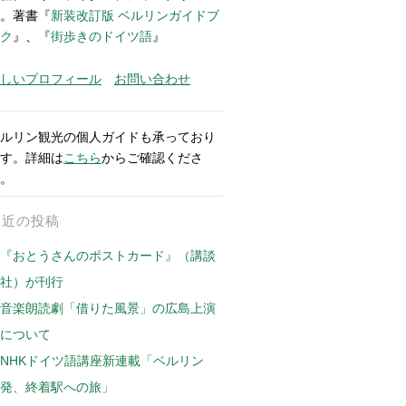
。著書『
新装改訂版 ベルリンガイドブ
ク
』、『
街歩きのドイツ語
』
しいプロフィール
お問い合わせ
ルリン観光の個人ガイドも承っており
す。詳細は
こちら
からご確認くださ
。
最近の投稿
『おとうさんのポストカード』（講談
社）が刊行
音楽朗読劇「借りた風景」の広島上演
について
NHKドイツ語講座新連載「ベルリン
発、終着駅への旅」