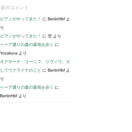
最近のコメント
ピアノがやってきた！
に
BerlinHbf
よ
り
ピアノがやってきた！
に
空
より
ヘーア通りの森の墓地を歩く
に
Yozakura
より
オクサーナ・リーニフ、リヴィウ、そ
してウクライナのこと
に
BerlinHbf
よ
り
ヘーア通りの森の墓地を歩く
に
BerlinHbf
より