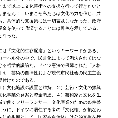
れまで以上に文化芸術への支援を行って行きたいと
りません！ いまこそ私たちは文化の力を信じ、共
も、具体的な支援策には一切言及しなかった。政府
-
税金を使って救済することには難色を示している。
となった。
には「文化的生存配慮」というキーワードがある。
ローバル化の中で、民営化によって淘汰されてはな
ぐる哲学的議論だ。ドイツ憲法で保障された「人格
件を、芸術の自律性および現代市民社会の民主主義
礎付けたのである。
１）文化施設の設置と維持、２）芸術・文化の振興
文化事業の発案と資金調達、４）芸術家と文化を生
域で働くフリーランサー、文化産業のための条件整
ように、ドイツに居住する者の「文化権」が損なわ
を法的根拠として、国家や自治体には公的支援を行