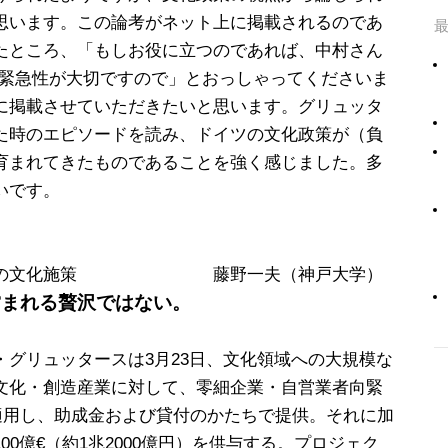
思います。この論考がネット上に掲載されるのであ
たところ、「もしお役に立つのであれば、中村さん
。緊急性が大切ですので」とおっしゃってくださいま
に掲載させていただきたいと思います。グリュッタ
た時のエピソードを読み、ドイツの文化政策が（負
育まれてきたものであることを強く感じました。多
いです。
ドイツの文化施策 藤野一夫（神戸大学）
営まれる贅沢ではない。
グリュッタースは3月23日、文化領域への大規模な
文化・創造産業に対して、零細企業・自営業者向緊
を適用し、助成金および貸付のかたちで提供。それに加
0億€（約1兆2000億円）を供与する。プロジェク