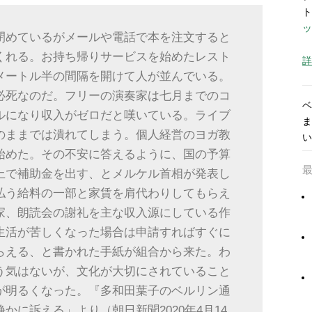
ト
ッ
閉めているがメールや電話で本を注文すると
くれる。お持ち帰りサービスを始めたレスト
詳
メートル半の間隔を開けて人が並んでいる。
必死なのだ。フリーの演奏家は七月までのコ
ベ
ルになり収入がゼロだと嘆いている。ライブ
ま
のままでは潰れてしまう。個人経営のヨガ教
い
始めた。その不安に答えるように、国の予算
上で補助金を出す、とメルケル首相が発表し
払う給料の一部と家賃を肩代わりしてもらえ
家、朗読会の謝礼を主な収入源にしている作
生活が苦しくなった場合は申請すればすぐに
らえる、と書かれた手紙が組合から来た。わ
う気はないが、文化が大切にされていること
が明るくなった。『多和田葉子のベルリン通
かに訴える」より（朝日新聞2020年4月14