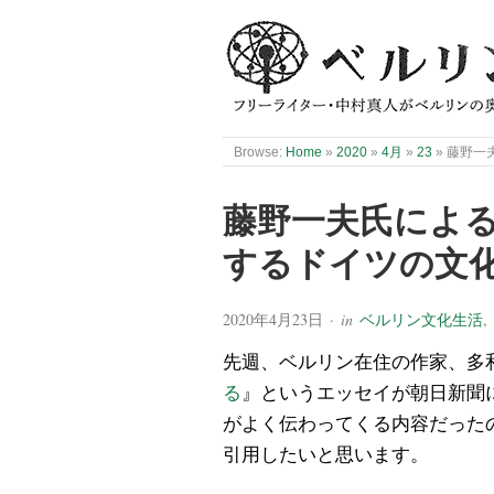
Browse:
Home
»
2020
»
4月
»
23
»
藤野一
藤野一夫氏によ
するドイツの文
2020年4月23日
· in
ベルリン文化生活
,
先週、ベルリン在住の作家、多
る
』というエッセイが朝日新聞
がよく伝わってくる内容だった
引用したいと思います。