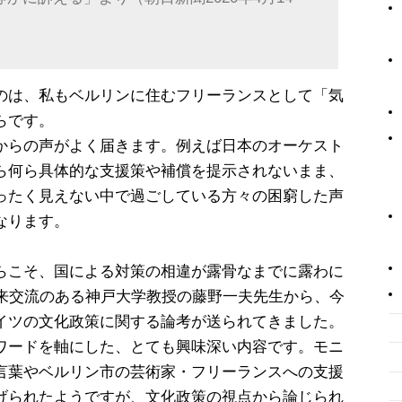
のは、私もベルリンに住むフリーランスとして「気
らです。
からの声がよく届きます。例えば日本のオーケスト
ら何ら具体的な支援策や補償を提示されないまま、
ったく見えない中で過ごしている方々の困窮した声
なります。
らこそ、国による対策の相違が露骨なまでに露わに
年来交流のある神戸大学教授の藤野一夫先生から、今
イツの文化政策に関する論考が送られてきました。
ワードを軸にした、とても興味深い内容です。モニ
言葉やベルリン市の芸術家・フリーランスへの支援
げられたようですが、文化政策の視点から論じられ