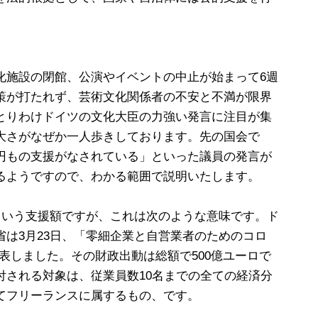
化施設の閉館、公演やイベントの中止が始まって6週
策が打たれず、芸術文化関係者の不安と不満が限界
とりわけドイツの文化大臣の力強い発言に注目が集
大さがなぜか一人歩きしております。先の国会で
円もの支援がなされている」といった議員の発言が
るようですので、わかる範囲で説明いたします。
という支援額ですが、これは次のような意味です。ド
は3月23日、「零細企業と自営業者のためのコロ
表しました。その財政出動は総額で500億ユーロで
付される対象は、従業員数10名までの全ての経済分
てフリーランスに属するもの、です。