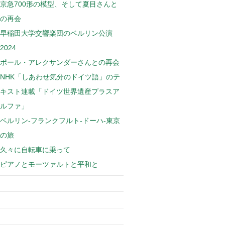
京急700形の模型、そして夏目さんと
の再会
早稲田大学交響楽団のベルリン公演
2024
ポール・アレクサンダーさんとの再会
NHK「しあわせ気分のドイツ語」のテ
キスト連載「ドイツ世界遺産プラスア
ルファ」
ベルリン-フランクフルト-ドーハ-東京
の旅
久々に自転車に乗って
ピアノとモーツァルトと平和と