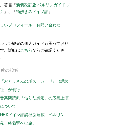
。著書『
新装改訂版 ベルリンガイドブ
ク
』、『
街歩きのドイツ語
』
しいプロフィール
お問い合わせ
ルリン観光の個人ガイドも承っており
す。詳細は
こちら
からご確認くださ
。
最近の投稿
『おとうさんのポストカード』（講談
社）が刊行
音楽朗読劇「借りた風景」の広島上演
について
NHKドイツ語講座新連載「ベルリン
発、終着駅への旅」