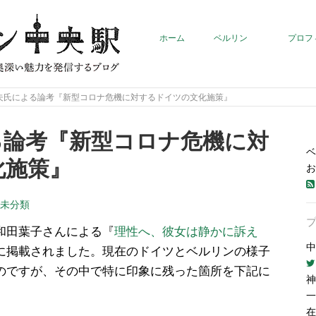
ホーム
ベルリン
プロフ
夫氏による論考『新型コロナ危機に対するドイツの文化施策』
る論考『新型コロナ危機に対
ベ
化施策』
お
未分類
和田葉子さんによる『
理性へ、彼女は静かに訴え
中
に掲載されました。現在のドイツとベルリンの様子
のですが、その中で特に印象に残った箇所を下記に
神
一
在