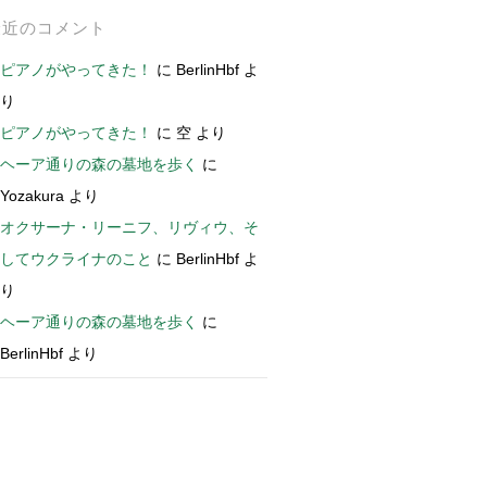
最近のコメント
ピアノがやってきた！
に
BerlinHbf
よ
り
ピアノがやってきた！
に
空
より
ヘーア通りの森の墓地を歩く
に
Yozakura
より
オクサーナ・リーニフ、リヴィウ、そ
してウクライナのこと
に
BerlinHbf
よ
り
ヘーア通りの森の墓地を歩く
に
BerlinHbf
より