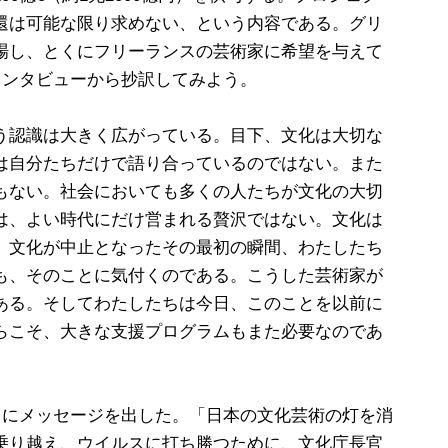
還は可能な限り求めない、という内容である。グリ
場し、とくにフリーランスの芸術家に希望を与えて
インタビューから抄訳してみよう。
う認識は大きく広がっている。目下、文化は大切な
は自分たちだけで語り合っているのではない。また
もない。社会においても多くの人たちが文化の大切
は、よい時代にだけ営まれる贅沢ではない。文化は
。文化が中止となったその最初の瞬間、わたしたち
も、そのことに気付くのである。こうした芸術家が
ある。そしてわたしたちは今日、このことを以前に
らこそ、大きな支援プログラムもまた必要なのであ
日にメッセージを出した。「日本の文化芸術の灯を消
乗り越え、ウイルスに打ち勝つために、文化庁長官