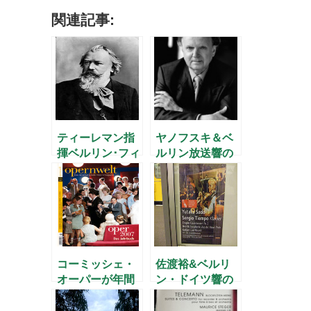
関連記事:
ティーレマン指
ヤノフスキ＆ベ
揮ベルリン･フィ
ルリン放送響の
ルのブラームス
ベートーヴェ
ン・チクルス
コーミッシェ・
佐渡裕&ベルリ
オーパーが年間
ン・ドイツ響の
最優秀オペラハ
コンサート
ウスに！