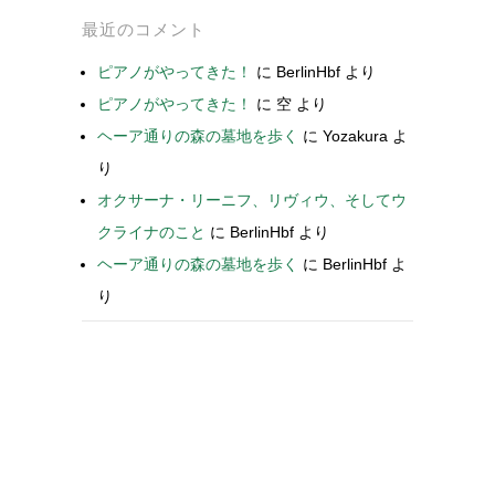
最近のコメント
ピアノがやってきた！
に
BerlinHbf
より
ピアノがやってきた！
に
空
より
ヘーア通りの森の墓地を歩く
に
Yozakura
よ
り
オクサーナ・リーニフ、リヴィウ、そしてウ
クライナのこと
に
BerlinHbf
より
ヘーア通りの森の墓地を歩く
に
BerlinHbf
よ
り