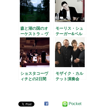
森と湖の国のオ
モーリス・シュ
ーケストラ – ヴ
テーガー&ベル
ァンスカ指揮ラ
リン古楽アカデ
ハティ響 –
ミーのテレマン
ショスタコーヴ
モザイク・カル
ィチとの2日間
テット演奏会
Pocket