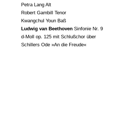
Petra Lang Alt
Robert Gambill Tenor
Kwangchul Youn Baß
Ludwig van Beethoven
Sinfonie Nr. 9
d-Moll op. 125 mit Schlußchor über
Schillers Ode »An die Freude«