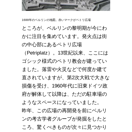
1688年のベルリンの地図。赤いマークがペトリ広場
ところが、ベルリンの黎明期が今にわ
かに注目を集めています。発火点は街
の中心部にあるペトリ広場
（Petriplatz）。13世紀以来、ここには
ゴシック様式のペトリ教会が建ってい
ました。落雷や火災などで何度か建て
直されていますが、第2次大戦で大きな
損傷を受け、1960年代に旧東ドイツ政
府が解体して以降は、ただの駐車場の
ようなスペースになっていました。
昨年、この広場の再開発を前にベルリ
ンの考古学者グループが発掘をしたと
ころ、驚くべきものが次々に見つかり