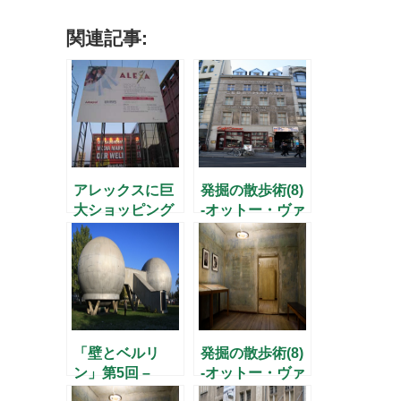
関連記事:
アレックスに巨
発掘の散歩術(8)
大ショッピング
-オットー・ヴァ
センター
イトと人知れぬ
英雄たち（前）-
「壁とベルリ
発掘の散歩術(8)
ン」第5回 –
-オットー・ヴァ
WISTAに見る東
イトと人知れぬ