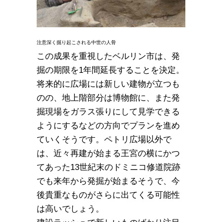
注意深く掘り起こされる中世の人骨
この成果を重視したベルリン市は、発
掘の期限を1年間延長することを決定。
将来的に広場には新しい建物が立つも
のの、地上階部分は博物館に、また発
掘現場をガラス張りにして見学できる
ようにするなどの方向でプランを進め
ていくそうです。ペトリ広場以外で
は、近々再建が始まる王宮の横にかつ
てあった13世紀末のドミニコ修道院跡
でも来年から発掘が始まるそうで、今
後貴重なものがさらに出てくる可能性
は高いでしょう。