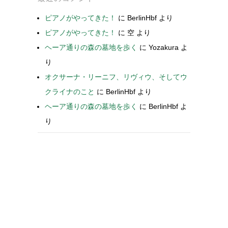
ピアノがやってきた！
に
BerlinHbf
より
ピアノがやってきた！
に
空
より
ヘーア通りの森の墓地を歩く
に
Yozakura
よ
り
オクサーナ・リーニフ、リヴィウ、そしてウ
クライナのこと
に
BerlinHbf
より
ヘーア通りの森の墓地を歩く
に
BerlinHbf
よ
り