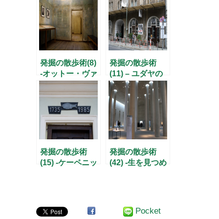
独の再生例 –
英雄たち（後）-
発掘の散歩術(8)
発掘の散歩術
-オットー・ヴァ
(11) – ユダヤの
イトと人知れぬ
カフェ・ハウス
英雄たち（後）-
での時間 –
発掘の散歩術
発掘の散歩術
(15) -ケーペニッ
(42) -生を見つめ
クともう1つの
直すクレマトリ
「キーツ」-
ウム-
Pocket