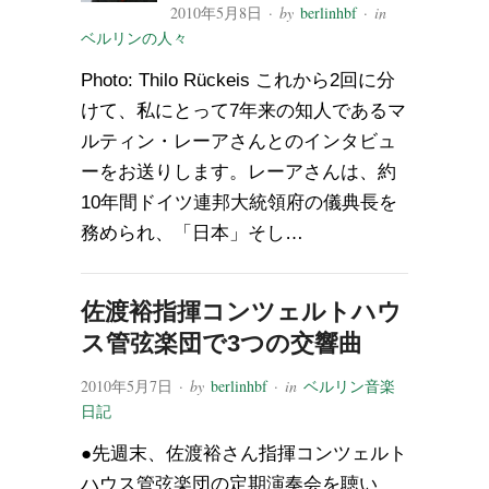
2010年5月8日
· by
berlinhbf
· in
ベルリンの人々
Photo: Thilo Rückeis これから2回に分
けて、私にとって7年来の知人であるマ
ルティン・レーアさんとのインタビュ
ーをお送りします。レーアさんは、約
10年間ドイツ連邦大統領府の儀典長を
務められ、「日本」そし…
佐渡裕指揮コンツェルトハウ
ス管弦楽団で3つの交響曲
2010年5月7日
· by
berlinhbf
· in
ベルリン音楽
日記
●先週末、佐渡裕さん指揮コンツェルト
ハウス管弦楽団の定期演奏会を聴い