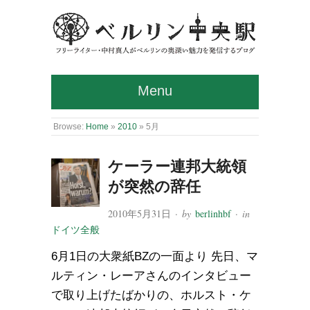
Menu
Browse:
Home
»
2010
»
5月
ケーラー連邦大統領
が突然の辞任
2010年5月31日
· by
berlinhbf
· in
ドイツ全般
6月1日の大衆紙BZの一面より 先日、マ
ルティン・レーアさんのインタビュー
で取り上げたばかりの、ホルスト・ケ