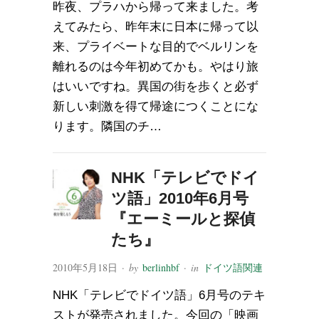
昨夜、プラハから帰って来ました。考
えてみたら、昨年末に日本に帰って以
来、プライベートな目的でベルリンを
離れるのは今年初めてかも。やはり旅
はいいですね。異国の街を歩くと必ず
新しい刺激を得て帰途につくことにな
ります。隣国のチ…
NHK「テレビでドイ
ツ語」2010年6月号
『エーミールと探偵
たち』
2010年5月18日
· by
berlinhbf
· in
ドイツ語関連
NHK「テレビでドイツ語」6月号のテキ
ストが発売されました。今回の「映画