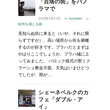
「百塔の街」をパノ
ラマで
2010年5月23日
· by
berlinhbf
· in
欧州を感じる旅
見知らぬ街に来ると（いや、それに限
らずですが）、高い場所から街を俯瞰
するのが好きです。プラハだとまずは
やはりここでしょうか、プラハ城に上
ってみました。 バロック様式の聖ミク
ラーシュ教会方面。天気はいまひとつ
でしたが、雨が…
シェーネベルクのカ
フェ「ダブル・ア
イ」