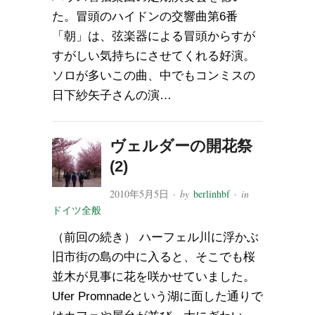
た。冒頭のハイドンの交響曲第6番
「朝」は、弦楽器による冒頭からすが
すがしい気持ちにさせてくれる好演。
ソロが多いこの曲、中でもコンミスの
日下紗矢子さんの演…
ヴェルダーの開花祭
(2)
2010年5月5日
· by
berlinhbf
· in
ドイツ全般
（前回の続き） ハーフェル川に浮かぶ
旧市街の島の中に入ると、そこでも桜
並木が見事に花を咲かせていました。
Ufer Promnadeという湖に面した通りで