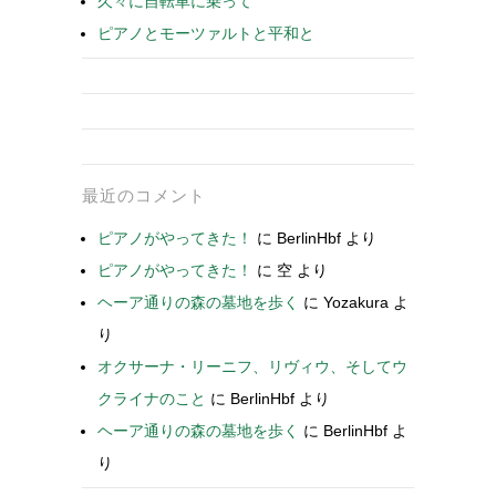
久々に自転車に乗って
ピアノとモーツァルトと平和と
最近のコメント
ピアノがやってきた！
に
BerlinHbf
より
ピアノがやってきた！
に
空
より
ヘーア通りの森の墓地を歩く
に
Yozakura
よ
り
オクサーナ・リーニフ、リヴィウ、そしてウ
クライナのこと
に
BerlinHbf
より
ヘーア通りの森の墓地を歩く
に
BerlinHbf
よ
り