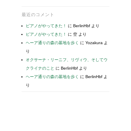
最近のコメント
ピアノがやってきた！
に
BerlinHbf
より
ピアノがやってきた！
に
空
より
ヘーア通りの森の墓地を歩く
に
Yozakura
よ
り
オクサーナ・リーニフ、リヴィウ、そしてウ
クライナのこと
に
BerlinHbf
より
ヘーア通りの森の墓地を歩く
に
BerlinHbf
よ
り