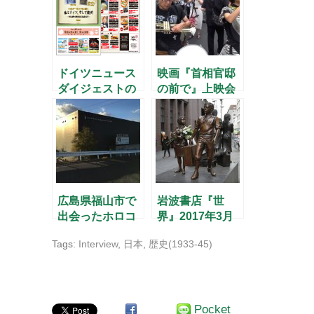
年 –
ドイツニュース
映画『首相官邸
ダイジェストの
の前で』上映会
1000号と終戦70
周年特集
広島県福山市で
岩波書店『世
出会ったホロコ
界』2017年3月
ースト記念館
号 –生への列
Tags:
Interview
,
日本
,
歴史(1933-45)
車・キンダート
ランスポート–
Pocket