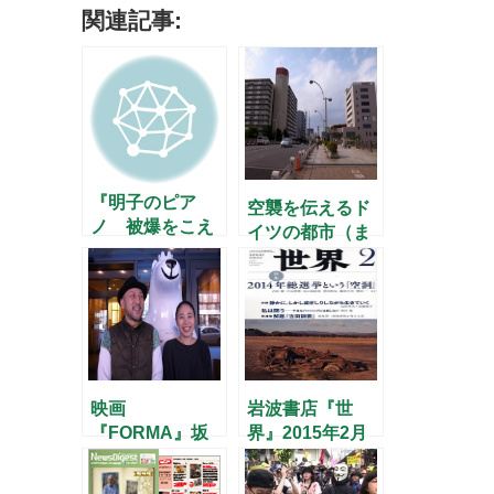
関連記事:
『明子のピア
空襲を伝えるド
ノ 被爆をこえ
イツの都市（ま
て奏で継ぐ』
ち） ──ドレス
（岩波書店）の
デン・ベルリ
ご案内
ン・ハンブルク
展のご案内
映画
岩波書店『世
『FORMA』坂
界』2015年2月
本あゆみ監督イ
号 – アウシュヴ
ンタビュー
ィッツ解放70周