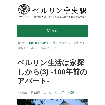
Menu
Browse:
Home
»
2005
»
11月
»
14
»
ベルリン生活は
家探しから(3) -100年前のアパート-
ベルリン生活は家探
しから(3) -100年前の
アパート-
2005年11月14日
· in
ベルリン思い出話