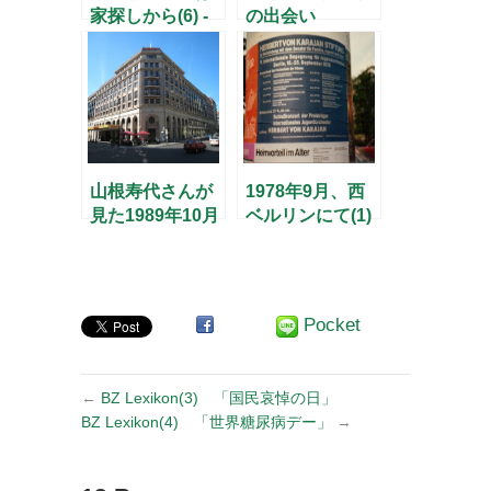
家探しから(6) -
の出会い
「生き残った」
1988-2006
アパート-
山根寿代さんが
1978年9月、西
見た1989年10月
ベルリンにて(1)
の東ベルリン
Pocket
←
BZ Lexikon(3) 「国民哀悼の日」
BZ Lexikon(4) 「世界糖尿病デー」
→