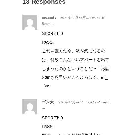
13 Responses
nezumix
2005年11月14日
at
10:26 AM
·
Reply
→
SECRET: 0
PASS:
これを読んだ今、私が気になるの
は、何故こんないいアパートを出て
しまったのかということだ〜！お話
の続きを早いところよろしく。m(_
_)m
ゴン太
2005年11月14日
at
9:42 PM
Reply
·
→
SECRET: 0
PASS: