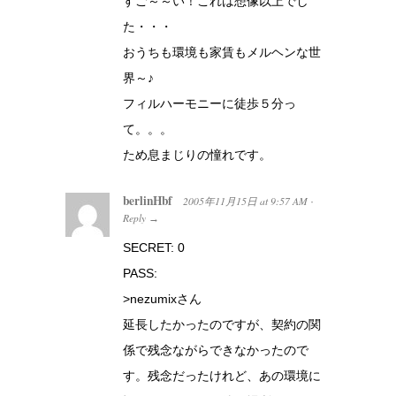
すご～～い！これは想像以上でし
た・・・
おうちも環境も家賃もメルヘンな世
界～♪
フィルハーモニーに徒歩５分っ
て。。。
ため息まじりの憧れです。
berlinHbf
2005年11月15日
at
9:57 AM
·
Reply
→
SECRET: 0
PASS:
>nezumixさん
延長したかったのですが、契約の関
係で残念ながらできなかったので
す。残念だったけれど、あの環境に