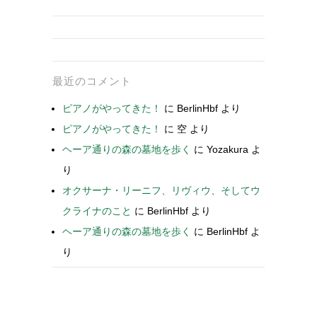
最近のコメント
ピアノがやってきた！
に
BerlinHbf
より
ピアノがやってきた！
に
空
より
ヘーア通りの森の墓地を歩く
に
Yozakura
よ
り
オクサーナ・リーニフ、リヴィウ、そしてウ
クライナのこと
に
BerlinHbf
より
ヘーア通りの森の墓地を歩く
に
BerlinHbf
よ
り