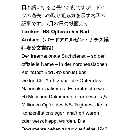
日本語にすると長い名前ですが、ドイ
ツの過去への取り組み方を示す内容の
記事です。7月27日の紙面より。
Lexikon: NS-Opferarchiv Bad
Arolsen（バードアロルゼン・ナチス犠
牲者公文書館）
Der Internationale Suchdienst – so der
offizielle Name – in der nordhessischen
Kleinstadt Bad Arolsen ist das
weltgrößte Archiv über die Opfer des
Nationalsozialismus. Es umfasst etwa
50 Millionen Dokumente über etwa 17,5
Millionen Opfer des NS-Regimes, die in
Konzentlationslager inhaftiert waren
oder verschleppt wurden. Die
Dokumente gehen zurück auf eine 1943