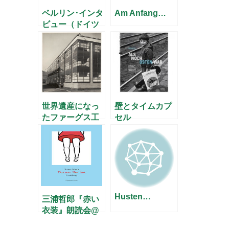
ベルリン･インタ
Am Anfang…
ビュー（ドイツ
語版から先に）
世界遺産になっ
壁とタイムカプ
たファーグス工
セル
場の写真展
Husten…
三浦哲郎『赤い
衣装』朗読会@
ハノーファーの