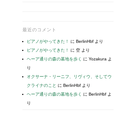
最近のコメント
ピアノがやってきた！
に
BerlinHbf
より
ピアノがやってきた！
に
空
より
ヘーア通りの森の墓地を歩く
に
Yozakura
よ
り
オクサーナ・リーニフ、リヴィウ、そしてウ
クライナのこと
に
BerlinHbf
より
ヘーア通りの森の墓地を歩く
に
BerlinHbf
よ
り