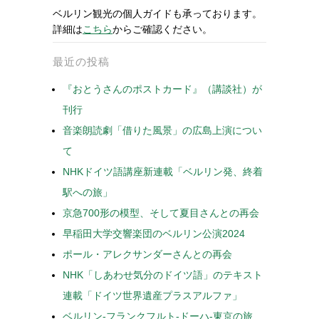
ベルリン観光の個人ガイドも承っております。
詳細は
こちら
からご確認ください。
最近の投稿
『おとうさんのポストカード』（講談社）が
刊行
音楽朗読劇「借りた風景」の広島上演につい
て
NHKドイツ語講座新連載「ベルリン発、終着
駅への旅」
京急700形の模型、そして夏目さんとの再会
早稲田大学交響楽団のベルリン公演2024
ポール・アレクサンダーさんとの再会
NHK「しあわせ気分のドイツ語」のテキスト
連載「ドイツ世界遺産プラスアルファ」
ベルリン-フランクフルト-ドーハ-東京の旅