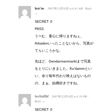
kon'no
2007年12月18日
at
6:41 AM
Reply
·
→
SECRET: 0
PASS:
うーむ、童心に帰りますねぇ。
Arkadenいったことないから、写真が
てらいこうかな。
先ほど、Gendarmenmarktまで写真
をとりにいきました。Ku'dammとい
い、余り毎年代わり映えはないもの
の、まぁ、結構好きですね。
berlinHbf
2007年12月19日
at
4:39 PM
·
Reply
→
SECRET: 0