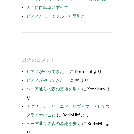
久々に自転車に乗って
ピアノとモーツァルトと平和と
最近のコメント
ピアノがやってきた！
に
BerlinHbf
より
ピアノがやってきた！
に
空
より
ヘーア通りの森の墓地を歩く
に
Yozakura
よ
り
オクサーナ・リーニフ、リヴィウ、そしてウ
クライナのこと
に
BerlinHbf
より
ヘーア通りの森の墓地を歩く
に
BerlinHbf
よ
り