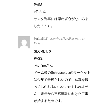
PASS:
>Tilさん
サンタ列車には思わず心がなごみま
した＾＾）。
berlinHbf
2007年12月19日
at
4:41 PM
·
Reply
→
SECRET: 0
PASS:
>kon'noさん
ドーム横のSchlossplatzのマーケット
は今年で最後らしいので、写真を撮
っておかれるのもいいかもしれませ
ん。来年から王宮建設に向けた工事
が始まるためです。