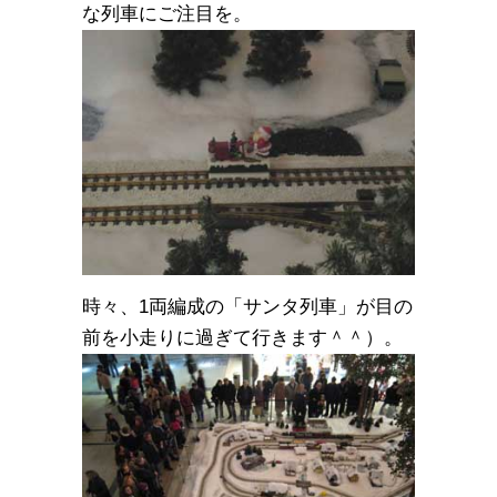
な列車にご注目を。
時々、1両編成の「サンタ列車」が目の
前を小走りに過ぎて行きます＾＾）。