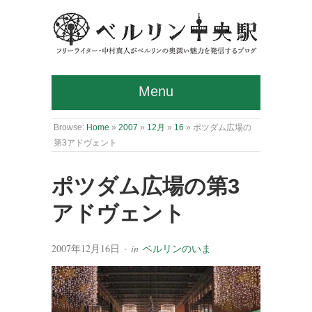
Menu
Browse:
Home
»
2007
»
12月
»
16
»
ポツダム広場の
第3アドヴェント
ポツダム広場の第3
アドヴェント
2007年12月16日
· in
ベルリンのいま