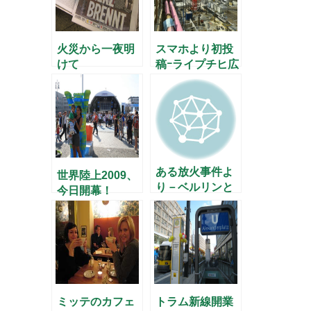
火災から一夜明
スマホより初投
けて
稿ｰライプチヒ広
場ｰ
ある放火事件よ
世界陸上2009、
り－ベルリンと
今日開幕！
外国人－
ミッテのカフェ
トラム新線開業