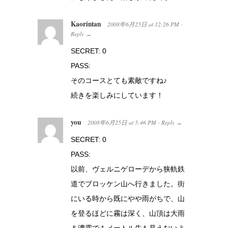
Kaorintan
2008年6月25日
at
12:26 PM
·
Reply
→
SECRET: 0
PASS:
そのコースとても素敵ですね♪
続きを楽しみにしています！
you
2008年6月25日
at
5:46 PM
Reply
·
→
SECRET: 0
PASS:
以前、ヴェルニゲローデから狭軌鉄
道でブロッケン山へ行きました。街
にいる時から既にやや雨がちで、山
を登るほどに霧は深く、山頂は大雨
＆濃霧で１メートル先も見えないよ