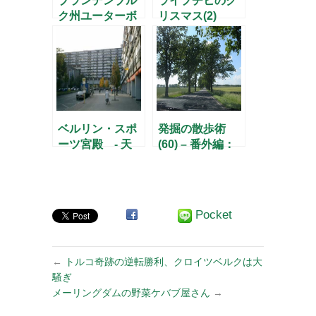
ブランデンブル
ライプチヒのク
ク州ユーターボ
リスマス(2)
ークの旧市街を
歩く(2)
ベルリン・スポ
発掘の散歩術
ーツ宮殿 - 天
(60) – 番外編：
使の降りた場所
ブランデンブル
(16) –
ク州 『リベック
じいさんのなし
の木』の村を訪
Pocket
ねて –
←
トルコ奇跡の逆転勝利、クロイツベルクは大
騒ぎ
メーリングダムの野菜ケバブ屋さん
→