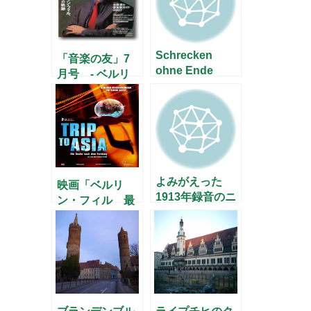
Schrecken
「音楽の友」7
ohne Ende
月号 - ベルリ
ン・フィル特集
–
よみがえった
映画「ベルリ
1913年録音のニ
ン・フィル 最
キシュの「運
高のハーモニー
命」
を求めて」