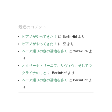
最近のコメント
ピアノがやってきた！
に
BerlinHbf
より
ピアノがやってきた！
に
空
より
ヘーア通りの森の墓地を歩く
に
Yozakura
よ
り
オクサーナ・リーニフ、リヴィウ、そしてウ
クライナのこと
に
BerlinHbf
より
ヘーア通りの森の墓地を歩く
に
BerlinHbf
よ
り