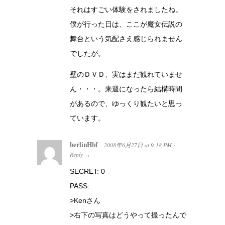
それはすごい体験をされましたね。
僕が行った日は、ここが魔女伝説の
舞台という気配さえ感じられません
でしたが。
壁のＤＶＤ、実はまだ観れていませ
ん・・・。来週になったら結構時間
があるので、ゆっくり観たいと思っ
ています。
berlinHbf
2008年6月27日
at
9:18 PM
·
Reply
→
SECRET: 0
PASS:
>Kenさん
>右下の写真はどうやって撮ったんで