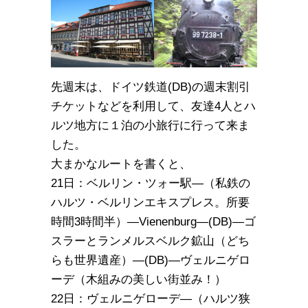
先週末は、ドイツ鉄道(DB)の週末割引
チケットなどを利用して、友達4人とハ
ルツ地方に１泊の小旅行に行って来ま
した。
大まかなルートを書くと、
21日：ベルリン・ツォー駅―（私鉄の
ハルツ・ベルリンエキスプレス。所要
時間3時間半）―Vienenburg―(DB)―ゴ
スラーとランメルスベルク鉱山（どち
らも世界遺産）―(DB)―ヴェルニゲロ
ーデ（木組みの美しい街並み！）
22日：ヴェルニゲローデ―（ハルツ狭