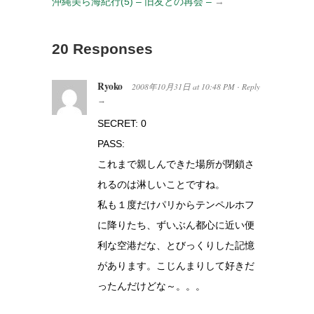
沖縄美ら海紀行(5) – 旧友との再会 –
→
20 Responses
Ryoko
2008年10月31日
at
10:48 PM
Reply
·
→
SECRET: 0
PASS:
これまで親しんできた場所が閉鎖さ
れるのは淋しいことですね。
私も１度だけパリからテンペルホフ
に降りたち、ずいぶん都心に近い便
利な空港だな、とびっくりした記憶
があります。こじんまりして好きだ
ったんだけどな～。。。