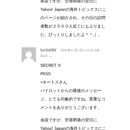
余談ですが、空港閉港の翌日に
Yahoo! Japanの海外トピックスにこ
のページが紹介され、その日の訪問
者数が２５００人近くにも上りまし
た。びっくりしましたよ＾＾;）。
berlinHbf
2008年11月3日
at
6:28 AM
·
Reply
→
SECRET: 0
PASS:
>キートスさん
パイロットからの最後のメッセー
ジ、とても印象的ですね。貴重なコ
メントをありがとうございます。
余談ですが、空港閉港の翌日に
Yahoo! Japanの海外トピックスにこ