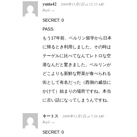
yunta42
2008年11月1日
at
12:15 AM
·
Reply
→
SECRET: 0
PASS:
もう17年前、ベルリン留学から日本
に帰るとき利用しました。その時は
テーゲルに比べてなんてレトロな空
港なんだと驚きました。ベルリンが
どこよりも新鮮な野菜が食べられる
街として有名だった（西側の威信に
かけて）始まりの場所ですね。本当
に古い話になってしまうんですね。
キートス
2008年11月1日
at
7:26 AM
·
Reply
→
SECRET: 0