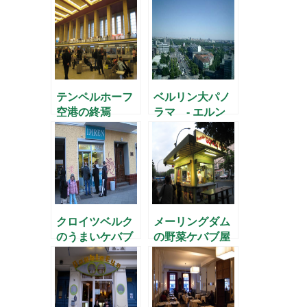
テンペルホーフ
ベルリン大パノ
空港の終焉
ラマ - エルン
スト・ロイター
広場より(1) –
クロイツベルク
メーリングダム
のうまいケバブ
の野菜ケバブ屋
屋
さん