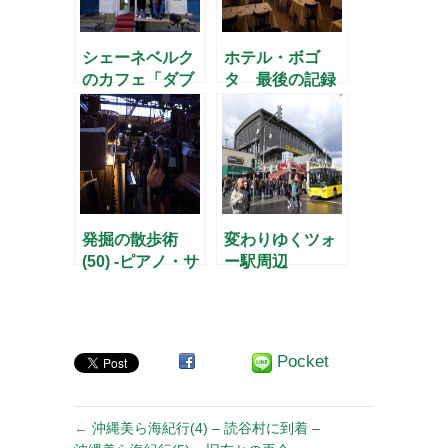
シェーネベルク
ホテル・ボゴ
のカフェ「ダブ
タ 最後の記録
ル・アイ」
(3)〜静かな朝食
発掘の散歩術
変わりゆくツォ
(50) -ピアノ・サ
ー駅周辺
ロン・クリスト
フォリでアンテ
ィークの音色を
愉しむ-
Pocket
←
沖縄美ら海紀行(4) – 読谷村に到着 –