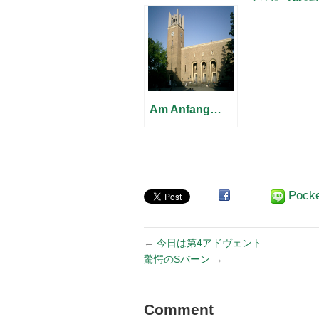
ハノーファー
お知らせ
Am Anfang…
Pock
←
今日は第4アドヴェント
驚愕のSバーン
→
Comment