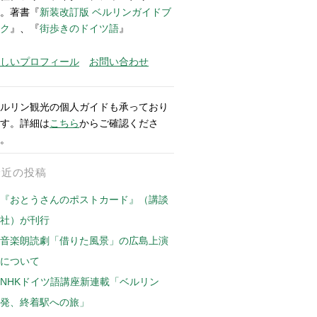
。著書『
新装改訂版 ベルリンガイドブ
ク
』、『
街歩きのドイツ語
』
しいプロフィール
お問い合わせ
ルリン観光の個人ガイドも承っており
す。詳細は
こちら
からご確認くださ
。
最近の投稿
『おとうさんのポストカード』（講談
社）が刊行
音楽朗読劇「借りた風景」の広島上演
について
NHKドイツ語講座新連載「ベルリン
発、終着駅への旅」