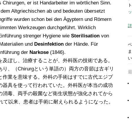
s Chirurgen, er ist Handarbeiter im wörtlichen Sinn.
ト
s dem Altgriechischen ab und bedeuten übersetzt
ッ
ngriffe wurden schon bei den Ägyptern und Römern
詳
estimmten Werkzeugen durchgeführt. Wirklich
t Einführung strenger Hygiene wie
Sterilisation
von
Materialien und
Desinfektion
der Hände. Für
ベ
ま
Einführung der
Narkose
(1846).
い
を及ぼし、治療することが、外科医の技術である。
り、（Chirurgという単語の）両方の音節は古ギリ
と作業を意味する。外科の手術はすでに古代エジプ
の器具を使って行われていた。外科医が本当の成功
の消毒、両手の殺菌など衛生状態が強化されてから
されて以来、患者は手術に耐えられるようになった。