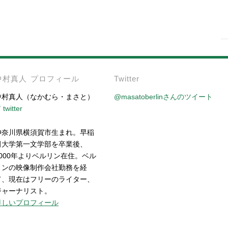
-
中村真人 プロフィール
Twitter
中村真人（なかむら・まさと）
@masatoberlinさんのツイート
twitter
神奈川県横須賀市生まれ。早稲
田大学第一文学部を卒業後、
2000年よりベルリン在住。ベル
リンの映像制作会社勤務を経
て、現在はフリーのライター、
ジャーナリスト。
詳しいプロフィール