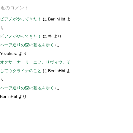
最近のコメント
ピアノがやってきた！
に
BerlinHbf
よ
り
ピアノがやってきた！
に
空
より
ヘーア通りの森の墓地を歩く
に
Yozakura
より
オクサーナ・リーニフ、リヴィウ、そ
してウクライナのこと
に
BerlinHbf
よ
り
ヘーア通りの森の墓地を歩く
に
BerlinHbf
より