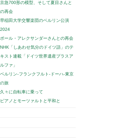
京急700形の模型、そして夏目さんと
の再会
早稲田大学交響楽団のベルリン公演
2024
ポール・アレクサンダーさんとの再会
NHK「しあわせ気分のドイツ語」のテ
キスト連載「ドイツ世界遺産プラスア
ルファ」
ベルリン-フランクフルト-ドーハ-東京
の旅
久々に自転車に乗って
ピアノとモーツァルトと平和と