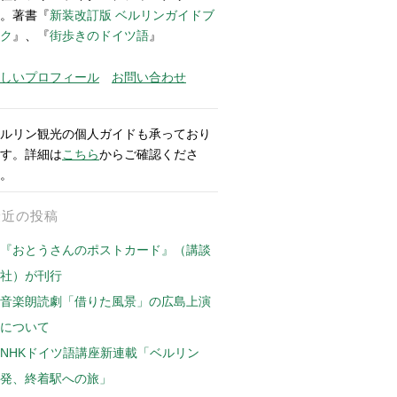
。著書『
新装改訂版 ベルリンガイドブ
ク
』、『
街歩きのドイツ語
』
しいプロフィール
お問い合わせ
ルリン観光の個人ガイドも承っており
す。詳細は
こちら
からご確認くださ
。
最近の投稿
『おとうさんのポストカード』（講談
社）が刊行
音楽朗読劇「借りた風景」の広島上演
について
NHKドイツ語講座新連載「ベルリン
発、終着駅への旅」