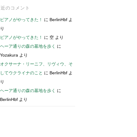
最近のコメント
ピアノがやってきた！
に
BerlinHbf
よ
り
ピアノがやってきた！
に
空
より
ヘーア通りの森の墓地を歩く
に
Yozakura
より
オクサーナ・リーニフ、リヴィウ、そ
してウクライナのこと
に
BerlinHbf
よ
り
ヘーア通りの森の墓地を歩く
に
BerlinHbf
より