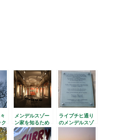
々
メンデルスゾー
ライプチヒ通り
ック
ン家を知るため
のメンデルスゾ
ス
に
ーン