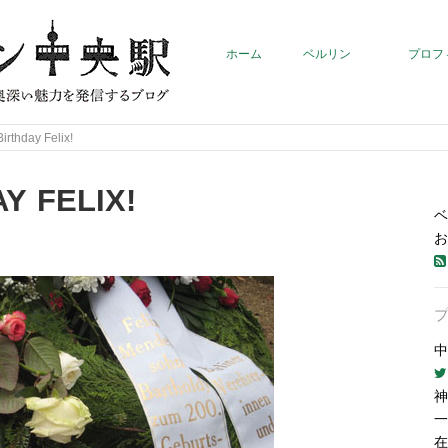
ホーム
ベルリン
プロフ
irthday Felix!
Y FELIX!
ベ
お
中
神
一
在