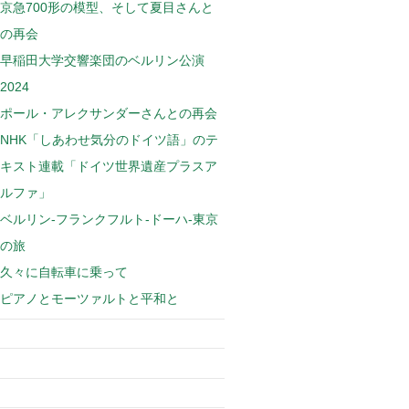
京急700形の模型、そして夏目さんと
の再会
早稲田大学交響楽団のベルリン公演
2024
ポール・アレクサンダーさんとの再会
NHK「しあわせ気分のドイツ語」のテ
キスト連載「ドイツ世界遺産プラスア
ルファ」
ベルリン-フランクフルト-ドーハ-東京
の旅
久々に自転車に乗って
ピアノとモーツァルトと平和と