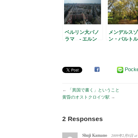
ベルリン大パノ
メンデルスゾ
ラマ - エルン
ン・バルトル
スト・ロイター
ィ公園を歩く
広場より(2) –
Pock
←
「異国で書く」ということ
黄昏のオストクロイツ駅
→
2 Responses
Shuji Kamano
2009年2月8日
at