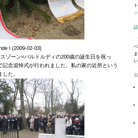
ト
ッ
詳
ベ
inde I (2009-02-03)
ま
スゾーン=バルトルディの200歳の誕生日を祝っ
い
で記念追悼式が行われました。私の家の近所という
ました。