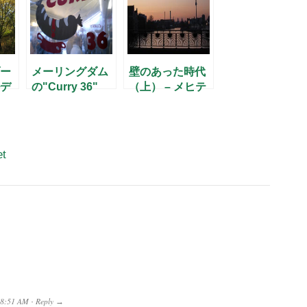
ー
メーリングダム
壁のあった時代
デ
の"Curry 36"
（上） – メヒテ
ィルトさんに聞
く(5) –
et
8:51 AM
Reply
·
→