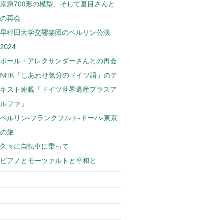
京急700形の模型、そして夏目さんと
の再会
早稲田大学交響楽団のベルリン公演
2024
ポール・アレクサンダーさんとの再会
NHK「しあわせ気分のドイツ語」のテ
キスト連載「ドイツ世界遺産プラスア
ルファ」
ベルリン-フランクフルト-ドーハ-東京
の旅
久々に自転車に乗って
ピアノとモーツァルトと平和と