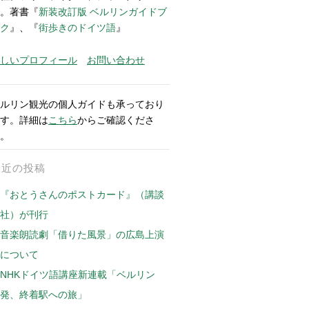
。著書『
新装改訂版 ベルリンガイドブ
ク
』、『
街歩きのドイツ語
』
しいプロフィール
お問い合わせ
ルリン観光の個人ガイドも承っており
す。詳細は
こちら
からご確認くださ
。
最近の投稿
『おとうさんのポストカード』（講談
社）が刊行
音楽朗読劇「借りた風景」の広島上演
について
NHKドイツ語講座新連載「ベルリン
発、終着駅への旅」