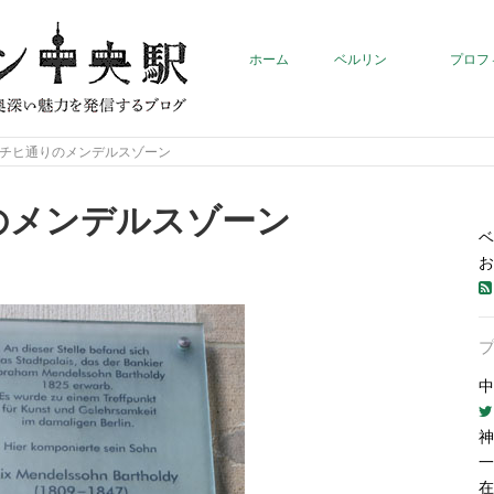
ホーム
ベルリン
プロフ
チヒ通りのメンデルスゾーン
のメンデルスゾーン
ベ
お
中
神
一
在