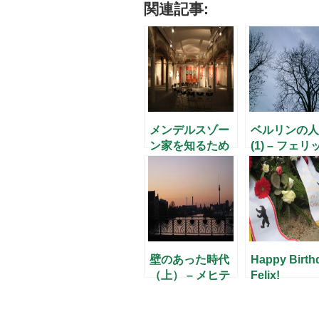
関連記事:
メンデルスゾー
ベルリンの人
ン家を知るため
(1) – フェリ
に
ス・メンデル
ゾーン –
壁のあった時代
Happy Birth
（上） – メヒテ
Felix!
ィルトさんに聞
く(5) –