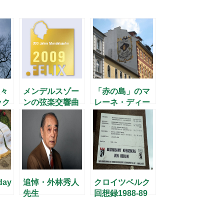
々
メンデルスゾー
「赤の島」のマ
ック
ンの弦楽交響曲
レーネ・ディー
ス
を聴く
トリッヒ
day
追悼・外林秀人
クロイツベルク
先生
回想録1988-89
(1) -国境越え-