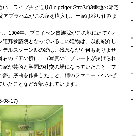
イプチヒ通り(Leipziger Straße)3番地の邸宅
の父アブラハムがこの家を購入し、一家は移り住みま
され、1904年、プロイセン貴族院がこの地に建てられ
ツ連邦参議院となっているこの建物は、以前紹介し
ンデルスゾーン邸の跡は、残念ながら何もありませ
番右のドアの横に、（写真の）プレートが掲げられ
の家が芸術と学問の社交の場になっていたこと、フ
の夢』序曲を作曲したこと、姉のファニー・ヘンゼ
ていたことなどが記されています。
8-08-17)