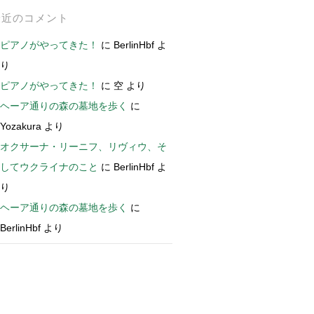
最近のコメント
ピアノがやってきた！
に
BerlinHbf
よ
り
ピアノがやってきた！
に
空
より
ヘーア通りの森の墓地を歩く
に
Yozakura
より
オクサーナ・リーニフ、リヴィウ、そ
してウクライナのこと
に
BerlinHbf
よ
り
ヘーア通りの森の墓地を歩く
に
BerlinHbf
より