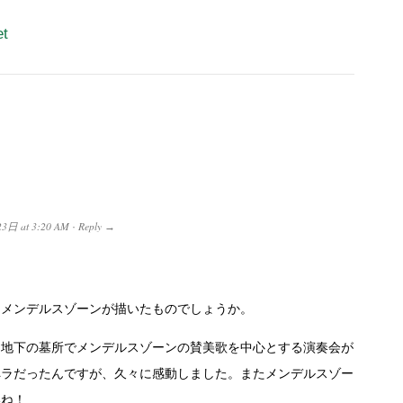
et
23日
at
3:20 AM
Reply
·
→
・メンデルスゾーンが描いたものでしょうか。
と地下の墓所でメンデルスゾーンの賛美歌を中心とする演奏会が
ペラだったんですが、久々に感動しました。またメンデルスゾー
いね！