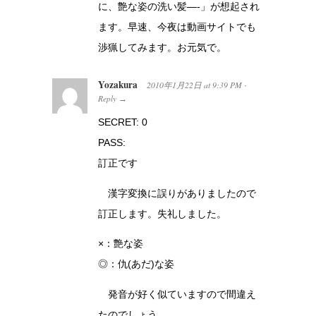
に、艶な姿の洗い髪—-」が想起され
ます。早速、今夜は動画サイトでも
渉猟してみます。お元気で。
Yozakura
2010年1月22日
at
9:39 PM
·
Reply
→
SECRET: 0
PASS:
訂正です
漢字変換に誤りがありましたので
訂正します。失礼しました。
×：艶な姿
◎：仇(あだ)な姿
発音が好く似ていますので間違え
たのでしょう。