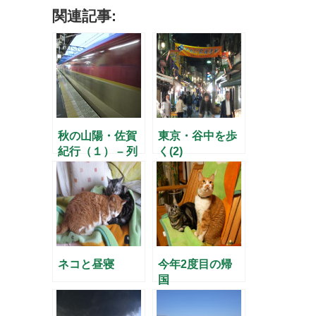
関連記事:
秋の山陽・佐賀
東京・谷中を歩
紀行（１） – 列
く(2)
車で佐賀に行く
–
ネコと昼寝
今年2度目の帰
国