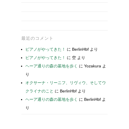
最近のコメント
ピアノがやってきた！
に
BerlinHbf
より
ピアノがやってきた！
に
空
より
ヘーア通りの森の墓地を歩く
に
Yozakura
よ
り
オクサーナ・リーニフ、リヴィウ、そしてウ
クライナのこと
に
BerlinHbf
より
ヘーア通りの森の墓地を歩く
に
BerlinHbf
よ
り