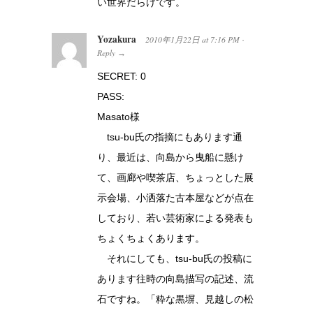
い世界だらけです。
Yozakura
2010年1月22日
at
7:16 PM
·
Reply
→
SECRET: 0
PASS:
Masato様
tsu-bu氏の指摘にもあります通
り、最近は、向島から曳船に懸け
て、画廊や喫茶店、ちょっとした展
示会場、小洒落た古本屋などが点在
しており、若い芸術家による発表も
ちょくちょくあります。
それにしても、tsu-bu氏の投稿に
あります往時の向島描写の記述、流
石ですね。「粋な黒塀、見越しの松