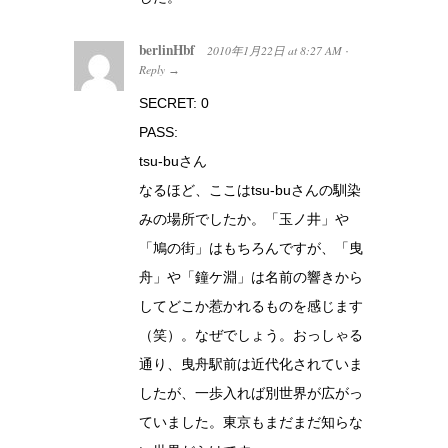
berlinHbf
2010年1月22日
at
8:27 AM
·
Reply
→
SECRET: 0
PASS:
tsu-buさん
なるほど、ここはtsu-buさんの馴染
みの場所でしたか。「玉ノ井」や
「鳩の街」はもちろんですが、「曳
舟」や「鐘ケ淵」は名前の響きから
してどこか惹かれるものを感じます
（笑）。なぜでしょう。おっしゃる
通り、曳舟駅前は近代化されていま
したが、一歩入れば別世界が広がっ
ていました。東京もまだまだ知らな