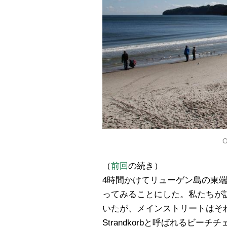
O
（
前回
の続き）
4時間かけてリューゲン島の東
ってみることにした。私たちが
いたが、メインストリートはそ
Strandkorbと呼ばれるビ