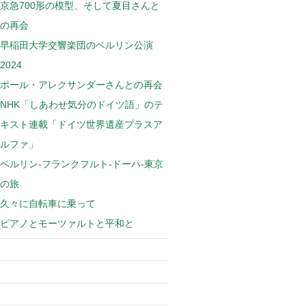
京急700形の模型、そして夏目さんと
の再会
早稲田大学交響楽団のベルリン公演
2024
ポール・アレクサンダーさんとの再会
NHK「しあわせ気分のドイツ語」のテ
キスト連載「ドイツ世界遺産プラスア
ルファ」
ベルリン-フランクフルト-ドーハ-東京
の旅
久々に自転車に乗って
ピアノとモーツァルトと平和と