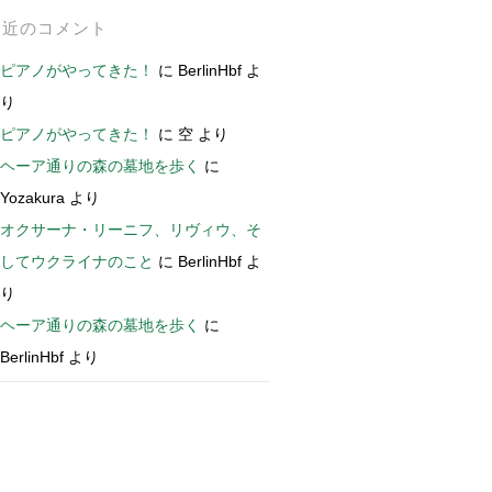
最近のコメント
ピアノがやってきた！
に
BerlinHbf
よ
り
ピアノがやってきた！
に
空
より
ヘーア通りの森の墓地を歩く
に
Yozakura
より
オクサーナ・リーニフ、リヴィウ、そ
してウクライナのこと
に
BerlinHbf
よ
り
ヘーア通りの森の墓地を歩く
に
BerlinHbf
より