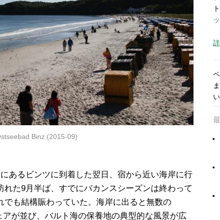
ト
ッ
詳
ベ
ま
い
stseebad Binz (2015-09)
端にあるビンツに到着した翌日、宿から近い海岸に行
訪れた9月半ば、すでにバカンスシーズンは終わって
れでも結構賑わっていた。海岸に出ると無数の
ーチチェアが並び、バルト海の保養地の典型的な風景が広