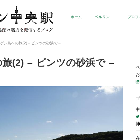
ホーム
ベルリン
プロフ
ゲン島への旅(2) – ビンツの砂浜で –
(2) – ビンツの砂浜で –
ベ
お
中
神
一
在