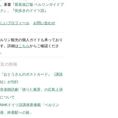
。著書『
新装改訂版 ベルリンガイドブ
ク
』、『
街歩きのドイツ語
』
しいプロフィール
お問い合わせ
ルリン観光の個人ガイドも承っており
す。詳細は
こちら
からご確認くださ
。
最近の投稿
『おとうさんのポストカード』（講談
社）が刊行
音楽朗読劇「借りた風景」の広島上演
について
NHKドイツ語講座新連載「ベルリン
発、終着駅への旅」