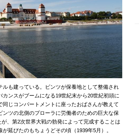
-
テルも建っている。ビンツが保養地として整備され
カンスがブームになる19世紀末から20世紀初頭に
で同じコンパートメントに座ったおばさんが教えて
ビンツの北側のプローラに労働者のための巨大な保
たが、第2次世界大戦の勃発によって完成することは
が延びたのもちょうどその頃（1939年5月）。