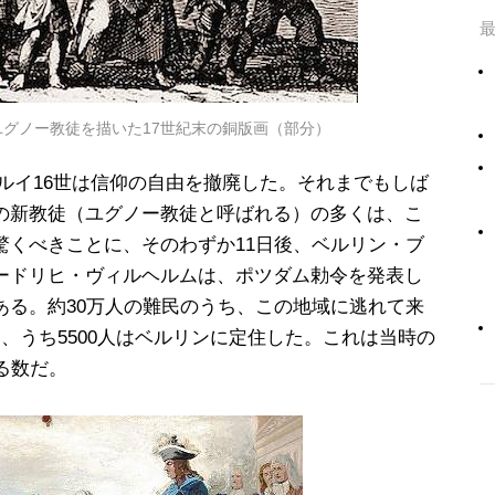
グノー教徒を描いた17世紀末の銅版画（部分）
国王ルイ16世は信仰の自由を撤廃した。それまでもしば
の新教徒（ユグノー教徒と呼ばれる）の多くは、こ
驚くべきことに、そのわずか11日後、ベルリン・ブ
ードリヒ・ヴィルヘルムは、ポツダム勅令を発表し
ある。約30万人の難民のうち、この地域に逃れて来
、うち5500人はベルリンに定住した。これは当時の
る数だ。