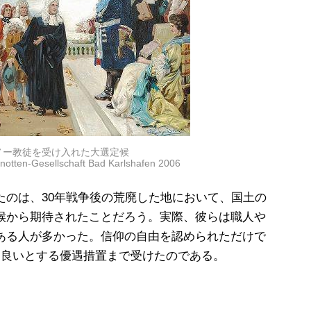
ノー教徒を受け入れた大選定候
otten-Gesellschaft Bad Karlshafen 2006
たのは、30年戦争後の荒廃した地において、国土の
候から期待されたことだろう。実際、彼らは職人や
ある人が多かった。信仰の自由を認められただけで
も良いとする優遇措置まで受けたのである。