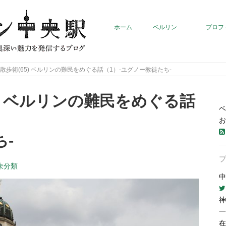
ホーム
ベルリン
プロフ
散歩術(65) ベルリンの難民をめぐる話（1）-ユグノー教徒たち-
5) ベルリンの難民をめぐる話
ベ
お
-
未分類
中
神
一
在