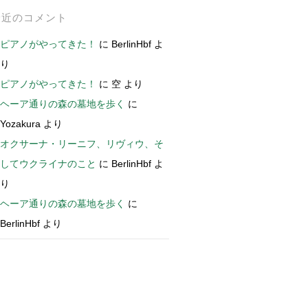
最近のコメント
ピアノがやってきた！
に
BerlinHbf
よ
り
ピアノがやってきた！
に
空
より
ヘーア通りの森の墓地を歩く
に
Yozakura
より
オクサーナ・リーニフ、リヴィウ、そ
してウクライナのこと
に
BerlinHbf
よ
り
ヘーア通りの森の墓地を歩く
に
BerlinHbf
より