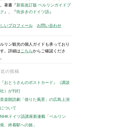
。著書『
新装改訂版 ベルリンガイドブ
ク
』、『
街歩きのドイツ語
』
しいプロフィール
お問い合わせ
ルリン観光の個人ガイドも承っており
す。詳細は
こちら
からご確認くださ
。
最近の投稿
『おとうさんのポストカード』（講談
社）が刊行
音楽朗読劇「借りた風景」の広島上演
について
NHKドイツ語講座新連載「ベルリン
発、終着駅への旅」