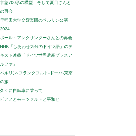
京急700形の模型、そして夏目さんと
の再会
早稲田大学交響楽団のベルリン公演
2024
ポール・アレクサンダーさんとの再会
NHK「しあわせ気分のドイツ語」のテ
キスト連載「ドイツ世界遺産プラスア
ルファ」
ベルリン-フランクフルト-ドーハ-東京
の旅
久々に自転車に乗って
ピアノとモーツァルトと平和と