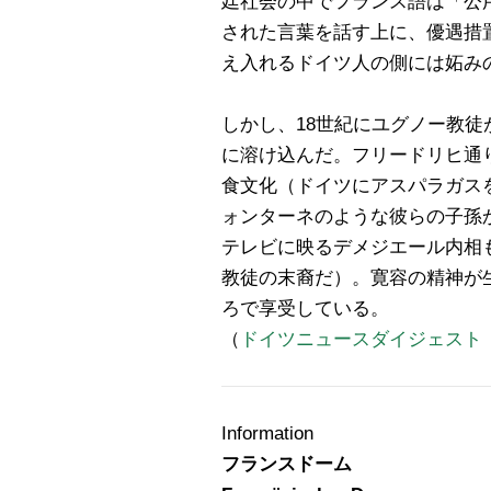
廷社会の中でフランス語は「公
された言葉を話す上に、優遇措
え入れるドイツ人の側には妬み
しかし、18世紀にユグノー教
に溶け込んだ。フリードリヒ通
食文化（ドイツにアスパラガス
ォンターネのような彼らの子孫
テレビに映るデメジエール内相
教徒の末裔だ）。寛容の精神が生
ろで享受している。
（
ドイツニュースダイジェスト
Information
フランスドーム