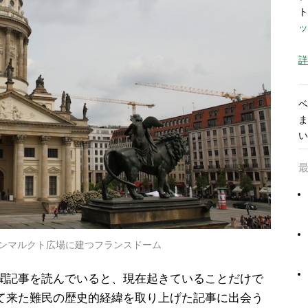
ト
ッ
詳
ベ
ま
い
ンマルクト広場に建つフランスドーム
聞記事を読んでいると、現在起きていることだけで
て来た難民の歴史的経緯を取り上げた記事に出会う