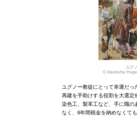
ユグ
© Deutsche Hugen
ユグノー教徒にとって幸運だっ
再建を手助けする役割を大選定
染色工、製革工など、手に職の
なく、6年間税金を納めなくて