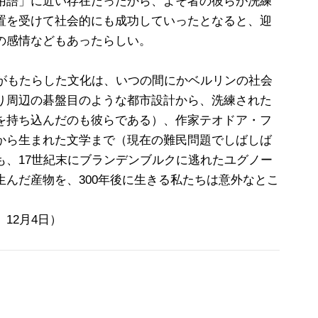
用語」に近い存在だったから、よそ者の彼らが洗練
置を受けて社会的にも成功していったとなると、迎
の感情などもあったらしい。
徒がもたらした文化は、いつの間にかベルリンの社会
り周辺の碁盤目のような都市設計から、洗練された
を持ち込んだのも彼らである）、作家テオドア・フ
から生まれた文学まで（現在の難民問題でしばしば
も、17世紀末にブランデンブルクに逃れたユグノー
んだ産物を、300年後に生きる私たちは意外なとこ
12月4日）