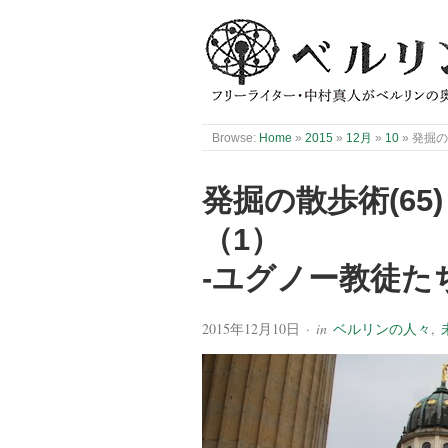
Browse:
Home
»
2015
»
12月
»
10
»
発掘の
発掘の散歩術(6
（1）
-ユグノー教徒たち
2015年12月10日
· in
ベルリンの人々
,