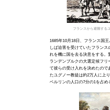
フランスから避難するユ
1685年10月18日、フランス
しば迫害を受けていたフランス
れを機に国を去る決意をする。
ランデンブルクの大選定候フリ
て彼らの受け入れを決めたので
たユグノー教徒は約2万人に上り
ベルリンの人口の7分の1を占め